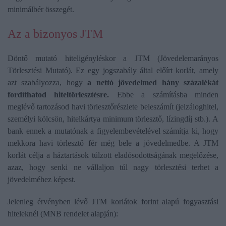
minimálbér összegét.
Az a bizonyos JTM
Döntő mutató hiteligényléskor a JTM (Jövedelemarányos
Törlesztési Mutató). Ez egy jogszabály által előírt korlát, amely
azt szabályozza, hogy
a nettó jövedelmed hány százalékát
fordíthatod hiteltörlesztésre.
Ebbe a számításba minden
meglévő tartozásod havi törlesztőrészlete beleszámít (jelzáloghitel,
személyi kölcsön, hitelkártya minimum törlesztő, lízingdíj stb.). A
bank ennek a mutatónak a figyelembevételével számítja ki, hogy
mekkora havi törlesztő fér még bele a jövedelmedbe. A JTM
korlát célja a háztartások túlzott eladósodottságának megelőzése,
azaz, hogy senki ne vállaljon túl nagy törlesztési terhet a
jövedelméhez képest.
Jelenleg érvényben lévő JTM korlátok forint alapú fogyasztási
hiteleknél (MNB rendelet alapján):