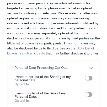
Az úgynevezett munkáshitel 17–26 éves fiatalok számára érhető
processing of your personal or sensitive information for
targeted advertising by us, please use the below opt-out
el, akik:
section to confirm your selection. Please note that after your
- magyar állampolgárok és magyarországi lakcímmel
opt-out request is processed you may continue seeing
rendelkeznek;
interest-based ads based on personal information utilized by
- legalább három hónapos biztosított státusszal rendelkeznek
us or personal information disclosed to third parties prior to
Magyarországon;
your opt-out. You may separately opt-out of the further
- büntetlen előéletűek, és nincs fennálló adó- vagy hiteltartozásuk
disclosure of your personal information by third parties on the
(kivéve az egy éven belül rendezett, még nem törölt tartozást);
IAB’s list of downstream participants. This information may
also be disclosed by us to third parties on the
IAB’s List of
- és nem folytatnak felsőoktatási tanulmányokat, miközben heti 20
Downstream Participants
that may further disclose it to other
órát vagy annál többet dolgoznak.
third parties.
Please note that this website/app uses one or more Google
Personal Data Processing Opt Outs
services and may gather and store information including but
Ez is érdekelhet!
Lehagyta a munkáshitel a
not limited to your visit or usage behaviour. You may click to
I want to opt-out of the Sharing of my
personal data.
babavárót: itt a kölcsönök toplistája
grant or deny consent to Google and its third-party tags to
Opted In
use your data for below specified purposes in below Google
Egyre több bank ad 15 millió forintig
consent section.
I want to opt-out of the Sale of my
személyi kölcsönt
Personal Data.
Opted In
Mikor éri meg előtörleszteni a hitelt?