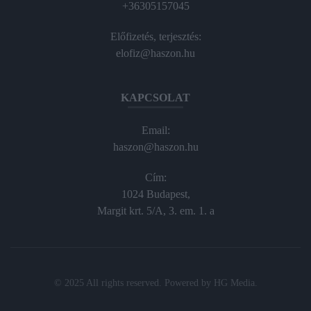
+36305157045
Előfizetés, terjesztés:
elofiz@haszon.hu
KAPCSOLAT
Email:
haszon@haszon.hu
Cím:
1024 Budapest,
Margit krt. 5/A, 3. em. 1. a
© 2025 All rights reserved. Powered by
HG Media
.