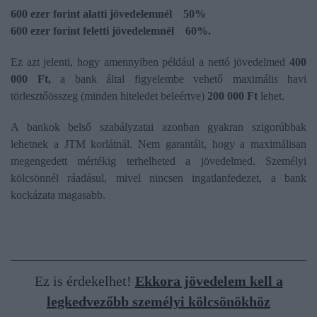
600 ezer forint alatti jövedelemnél 50%
600 ezer forint feletti jövedelemnél 60%.
Ez azt jelenti, hogy amennyiben például a nettó jövedelmed
400
000 Ft,
a bank által figyelembe vehető maximális havi
törlesztőösszeg (minden hiteledet beleértve)
200 000 Ft
lehet.
A bankok belső szabályzatai azonban gyakran szigorúbbak
lehetnek a JTM korlátnál. Nem garantált, hogy a maximálisan
megengedett mértékig terhelheted a jövedelmed. Személyi
kölcsönnél ráadásul, mivel nincsen ingatlanfedezet, a bank
kockázata magasabb.
Ez is érdekelhet!
Ekkora jövedelem kell a
legkedvezőbb személyi kölcsönökhöz