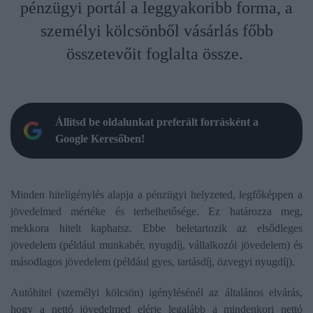
pénzügyi portál a leggyakoribb forma, a
személyi kölcsönből vásárlás főbb
összetevőit foglalta össze.
Állítsd be oldalunkat preferált forrásként a
Google Keresőben!
Minden hiteligénylés alapja a pénzügyi helyzeted, legfőképpen a
jövedelmed mértéke és terhelhetősége. Ez határozza meg,
mekkora hitelt kaphatsz. Ebbe beletartozik az elsődleges
jövedelem (például munkabér, nyugdíj, vállalkozói jövedelem) és
másodlagos jövedelem (például gyes, tartásdíj, özvegyi nyugdíj).
Autóhitel (személyi kölcsön) igénylésénél az általános elvárás,
hogy a nettó jövedelmed elérje legalább a mindenkori nettó