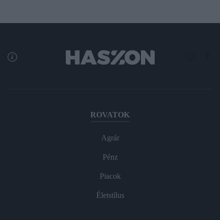
ROVATOK
Agrár
Pénz
Piacok
Életstílus