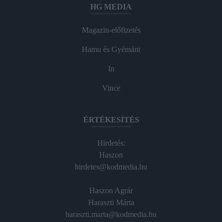
HG MEDIA
Magazin-előfizetés
Hamu és Gyémánt
In
Vince
ÉRTÉKESÍTÉS
Hirdetés:
Haszon
hirdetes@kodmedia.hu
Haszon Agrár
Haraszti Márta
haraszti.marta@kodmedia.hu