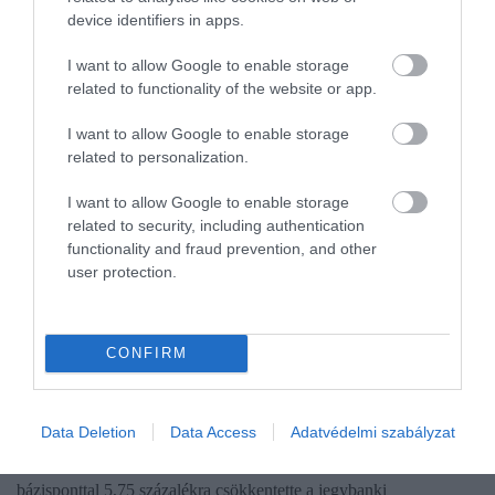
device identifiers in apps.
I want to allow Google to enable storage
related to functionality of the website or app.
I want to allow Google to enable storage
related to personalization.
I want to allow Google to enable storage
related to security, including authentication
functionality and fraud prevention, and other
user protection.
ALAPKAMAT
CONFIRM
Itt az újabb kamatvágás, döntött a Monetáris
Tanács
Data Deletion
Data Access
Adatvédelmi szabályzat
A Magyar Nemzeti Bank (MNB) Monetáris Tanácsa 25
bázisponttal 5,75 százalékra csökkentette a jegybanki