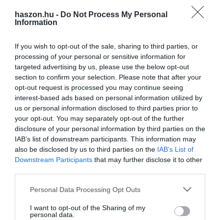
bankkártyákkal, arról a
BiztosDöntés.hu cikkében
lehet
haszon.hu -
Do Not Process My Personal
bővebben olvasni.
Information
If you wish to opt-out of the sale, sharing to third parties, or
processing of your personal or sensitive information for
Ezért lehet hasznos bankszámlát nyitni a
targeted advertising by us, please use the below opt-out
gyermekednek
section to confirm your selection. Please note that after your
opt-out request is processed you may continue seeing
interest-based ads based on personal information utilized by
Sokan nem tudják, hogy akár már az óvodás korú gyerekednek is
us or personal information disclosed to third parties prior to
nyithatunk saját bankszámlát,
és
7 éves kortól sok banknál
your opt-out. You may separately opt-out of the further
bankkártya is
igényelhető mellé. Ezek a számlák nemcsak
disclosure of your personal information by third parties on the
kényelmesek, hanem költséghatékony megoldást is nyújtanak,
IAB’s list of downstream participants. This information may
miközben a gyerek korán megismerheti a pénz értékét,
also be disclosed by us to third parties on the
IAB’s List of
Downstream Participants
that may further disclose it to other
elsajátíthatja a használatát. A gyerek bankszámlák általában
third parties.
korlátozott lehetőségeket kínálnak, és a szülő teljes kontrollt
gyakorolhat a számla fölött: láthatja a pénzmozgásokat, beállíthat
Please note that this website/app uses one or more Google
Personal Data Processing Opt Outs
limiteket, és elmagyarázhatja, hogy mi miért történik. A gyerek így
services and may gather and store information including but
lépésről lépésre sajátíthatja el a digitális bankolás alapjait.
not limited to your visit or usage behaviour. You may click to
I want to opt-out of the Sharing of my
personal data.
grant or deny consent to Google and its third-party tags to