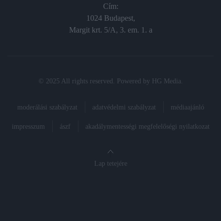
Cím:
1024 Budapest,
Margit krt. 5/A, 3. em. 1. a
© 2025 All rights reserved. Powered by
HG Media
.
moderálási szabályzat
adatvédelmi szabályzat
médiaajánló
impresszum
ászf
akadálymentességi megfelelőségi nyilatkozat
Lap tetejére