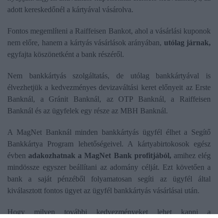
adott kereskedőnél a kártyával vásárolva.
Fontos megemlíteni a Raiffeisen Bankot, ahol a vásárlási kuponok
nem előre, hanem a kártyás vásárlások arányában,
utólag járnak,
egyfajta köszönetként a bank részéről.
Nem bankkártyás szolgáltatás, de utólag bankkártyával is
élvezhetjük a kedvezményes devizaváltási keret előnyeit az Erste
Banknál, a Gránit Banknál, az OTP Banknál, a Raiffeisen
Banknál és az ügyfelek egy része az MBH Banknál.
A MagNet Banknál minden bankkártyás ügyfél élhet a Segítő
Bankkártya Program lehetőségeivel. A kártyabirtokosok egész
évben
adakozhatnak a MagNet Bank profitjából,
amihez elég
mindössze egyszer beállítani az adomány célját. Ezt követően a
bank a saját pénzéből folyamatosan segíti az ügyfél által
kiválasztott fontos ügyet az ügyfél bankkártyás vásárlásai után.
Hogy milyen további kedvezményeket lehet kapni a