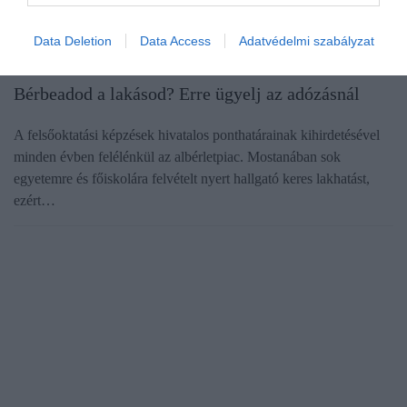
Data Deletion
Data Access
Adatvédelmi szabályzat
LAKÁS
Bérbeadod a lakásod? Erre ügyelj az adózásnál
A felsőoktatási képzések hivatalos ponthatárainak kihirdetésével
minden évben felélénkül az albérletpiac. Mostanában sok
egyetemre és főiskolára felvételt nyert hallgató keres lakhatást,
ezért…