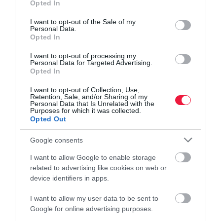
Opted In
use your data for below specified purposes in below Google
Olvasd el ezt is!
consent section.
I want to opt-out of the Sale of my
Personal Data.
Opted In
10+1 tipp a biztonságos külföldi bankkártya
használathoz
I want to opt-out of processing my
Már több a bankkártya, mint a lakos
Personal Data for Targeted Advertising.
Opted In
Magyarországon
Dobd el a bankkártyádat! Itt az új fizetési
I want to opt-out of Collection, Use,
Retention, Sale, and/or Sharing of my
megoldás!
Personal Data that Is Unrelated with the
Purposes for which it was collected.
Opted Out
Google consents
I want to allow Google to enable storage
bank
bankkártya
pénzügyek
related to advertising like cookies on web or
device identifiers in apps.
I want to allow my user data to be sent to
Google for online advertising purposes.