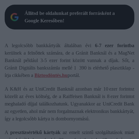
Állítsd be oldalunkat preferált forrásként a
Google Keresőben!
A legolcsóbb bankkártyák általában évi
6-7 ezer forintba
kerülnek a felnőttek számára, de a Gránit Banknál és a MagNet
Banknál például 3-5 ezer forint között vannak a díjak. Sőt, a
Gránit Digitális bankszámla mellé 1 390 is elérhető plasztiklap -
írja cikkében a
Biztosdöntés.hu
portál.
A K&H és az UniCredit Banknál azonban már 10 ezer forintoz
közelít az éves költség, de a Raiffeisen Banknál is 8 ezer forintot
meghaladó díjjal találkozhatunk. Ugyanakkor az UniCredit Bank
az egyetlen, ahol már nem forgalmaznak elektronikus bankkártyát,
így a legolcsóbb kártya is dombornyomású.
A
presztízsértékű kártyák
az emelt szintű szolgáltatások miatt