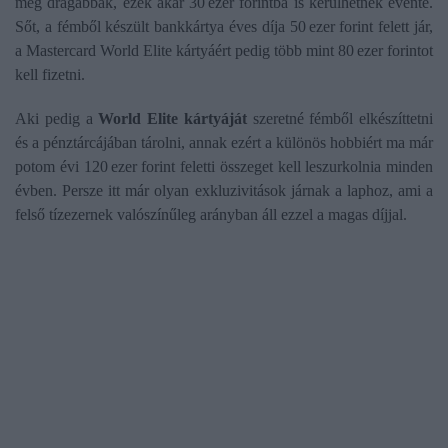
még drágábbak, ezek akár 30 ezer forintba is kerülhetnek évente.
Sőt, a fémből készült bankkártya éves díja 50 ezer forint felett jár,
a Mastercard World Elite kártyáért pedig több mint 80 ezer forintot
kell fizetni.
Aki pedig a
World Elite kártyáját
szeretné fémből elkészíttetni
és a pénztárcájában tárolni, annak ezért a különös hobbiért ma már
potom évi 120 ezer forint feletti összeget kell leszurkolnia minden
évben. Persze itt már olyan exkluzivitások járnak a laphoz, ami a
felső tízezernek valószínűleg arányban áll ezzel a magas díjjal.
Az Erste Bank bankkártyásait érintő hír, hogy épp most
cseréli Visa márkajelzésű kártyára meglévő Mastercard
kártyáit a hitelintézet. Első körben a Mastercard Start, a
Mastercard George és Mastercard Standard kártyák
helyett kapnak Visa kártyát az ügyfelek. A változás nem
érinti a bankkártyák díjait és szolgáltatásait, a