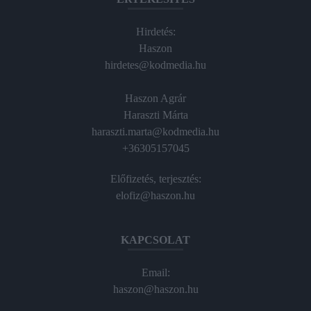
Hirdetés:
Haszon
hirdetes@kodmedia.hu
Haszon Agrár
Haraszti Márta
haraszti.marta@kodmedia.hu
+36305157045
Előfizetés, terjesztés:
elofiz@haszon.hu
KAPCSOLAT
Email:
haszon@haszon.hu