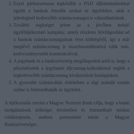
Ezzel párhuzamosan legkésőbb a PAD díjkimutatásokkal
együtt a bankok értesítik azokat az ügyfeleket, akik a
jelenleginél kedvezőbb számlacsomagot is választhatnának.
További segítséget jelent az a jövőben induló
ügyféltájékoztató kampány, amely részletes felvilágosítást ad
a bankok számlacsomagjainak éves költségéről, így a már
meglévő számlacsomag is összehasonlíthatóvá válik más,
kedvezményesebb konstrukcióval.
A jegybank és a bankszövetség megállapodott arról is, hogy a
pénzintézetek a jegybanki díjcsomag-kalkulátorral segítik a
legkedvezőbb számlacsomag kiválasztását honlapjukon.
A gyorsabb számlaváltás érdekében a régi számlát ezután
online is felmondhatják az ügyfelek.
A tájékoztatás szerint a Magyar Nemzeti Bank célja, hogy a banki
szolgáltatások költségei érezhetően és fenntartható módon
csökkenjenek, amiben partnerként tekint a Magyar
Bankszövetségre.