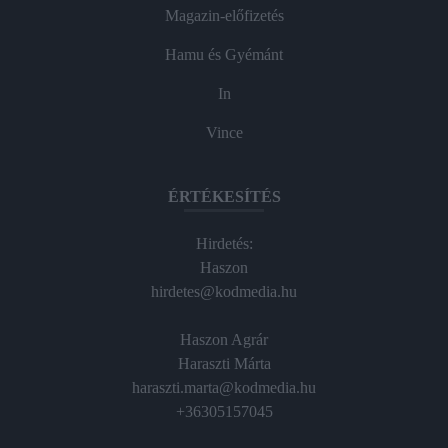
Magazin-előfizetés
Hamu és Gyémánt
In
Vince
ÉRTÉKESÍTÉS
Hirdetés:
Haszon
hirdetes@kodmedia.hu
Haszon Agrár
Haraszti Márta
haraszti.marta@kodmedia.hu
+36305157045