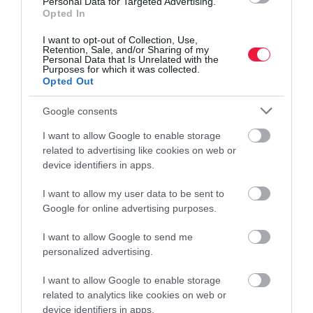
Personal Data for Targeted Advertising.
Opted In
I want to opt-out of Collection, Use,
Retention, Sale, and/or Sharing of my
Personal Data that Is Unrelated with the
Purposes for which it was collected.
Opted Out
Google consents
I want to allow Google to enable storage
related to advertising like cookies on web or
device identifiers in apps.
INGATLAN
Kevesebb lett a kifeszített lakáshitel: mit is jelent
I want to allow my user data to be sent to
Google for online advertising purposes.
ez?
I want to allow Google to send me
Az alacsony - 20 százalék alatti - önerős szerződések aránya
personalized advertising.
némileg visszaesett az eddigi csúcsokhoz képest, de a korábbi
évek átlagát még így is messze felülmúlja a Magyar Nemzeti
I want to allow Google to enable storage
Bank legfrissebb…
related to analytics like cookies on web or
device identifiers in apps.