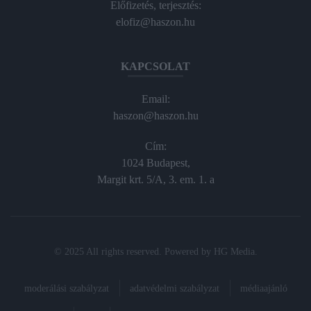
Előfizetés, terjesztés:
elofiz@haszon.hu
KAPCSOLAT
Email:
haszon@haszon.hu
Cím:
1024 Budapest,
Margit krt. 5/A, 3. em. 1. a
© 2025 All rights reserved. Powered by
HG Media
.
moderálási szabályzat
adatvédelmi szabályzat
médiaajánló