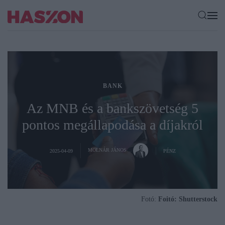
BANK
Az MNB és a bankszövetség 5
pontos megállapodása a díjakról
MOLNÁR JÁNOS
2025-04-09
PÉNZ
Fotó:
Foitó: Shutterstock