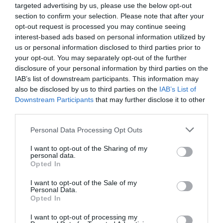
targeted advertising by us, please use the below opt-out
bankok
bankszövetség
jegybank
megállapodás
section to confirm your selection. Please note that after your
díjcsökkentés
átláthatóság
könnyítés
opt-out request is processed you may continue seeing
interest-based ads based on personal information utilized by
us or personal information disclosed to third parties prior to
your opt-out. You may separately opt-out of the further
disclosure of your personal information by third parties on the
IAB’s list of downstream participants. This information may
also be disclosed by us to third parties on the
IAB’s List of
Downstream Participants
that may further disclose it to other
third parties.
Please note that this website/app uses one or more Google
Personal Data Processing Opt Outs
services and may gather and store information including but
not limited to your visit or usage behaviour. You may click to
I want to opt-out of the Sharing of my
personal data.
grant or deny consent to Google and its third-party tags to
Opted In
use your data for below specified purposes in below Google
consent section.
I want to opt-out of the Sale of my
Personal Data.
Opted In
I want to opt-out of processing my