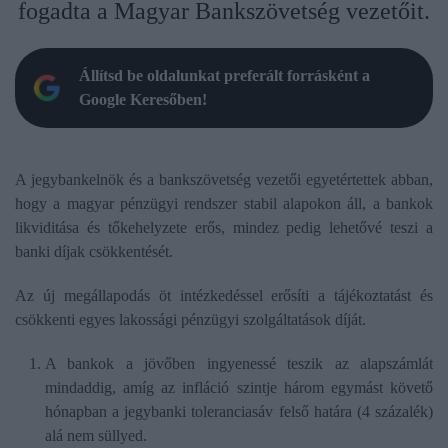
fogadta a Magyar Bankszövetség vezetőit.
Állítsd be oldalunkat preferált forrásként a
Google Keresőben!
A jegybankelnök és a bankszövetség vezetői egyetértettek abban,
hogy a magyar pénzügyi rendszer stabil alapokon áll, a bankok
likviditása és tőkehelyzete erős, mindez pedig lehetővé teszi a
banki díjak csökkentését.
Az új megállapodás öt intézkedéssel erősíti a tájékoztatást és
csökkenti egyes lakossági pénzügyi szolgáltatások díját.
A bankok a jövőben ingyenessé teszik az alapszámlát
mindaddig, amíg az infláció szintje három egymást követő
hónapban a jegybanki toleranciasáv felső határa (4 százalék)
alá nem süllyed.