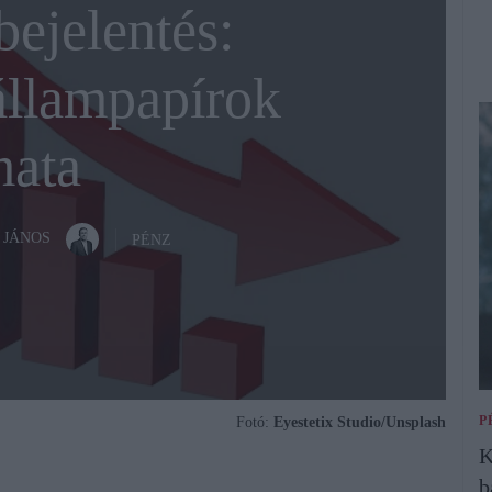
bejelentés:
állampapírok
ata
 JÁNOS
PÉNZ
P
Fotó:
Eyestetix Studio/Unsplash
K
b