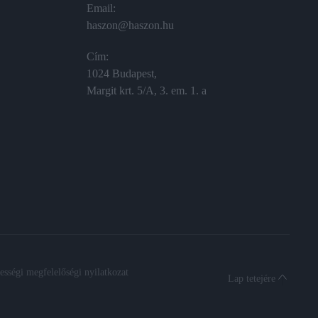
Email:
haszon@haszon.hu
Cím:
1024 Budapest,
Margit krt. 5/A, 3. em. 1. a
sségi megfelelőségi nyilatkozat
Lap tetejére