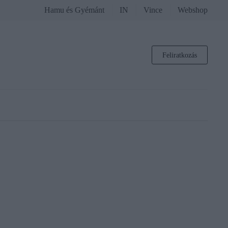
Hamu és Gyémánt
IN
Vince
Webshop
Feliratkozás