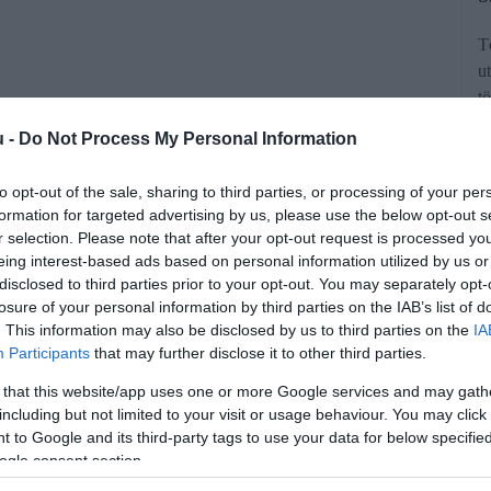
T
u
t
k
u -
Do Not Process My Personal Information
to opt-out of the sale, sharing to third parties, or processing of your per
formation for targeted advertising by us, please use the below opt-out s
r selection. Please note that after your opt-out request is processed y
eing interest-based ads based on personal information utilized by us or
disclosed to third parties prior to your opt-out. You may separately opt-
a az Államadósság Kezelő Központ új
losure of your personal information by third parties on the IAB’s list of
. This information may also be disclosed by us to third parties on the
IA
ozású lakossági állampapírok, valamint
Participants
that may further disclose it to other third parties.
 Magyar Állampapír) jelenleg futó
 that this website/app uses one or more Google services and may gath
zölte a központ.
including but not limited to your visit or usage behaviour. You may click 
 to Google and its third-party tags to use your data for below specifi
ogle consent section.
rált forrásként a Google Keresőben!