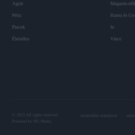
Agrár
Magazin-előf
Pénz
Hamu és Gy
Piacok
In
Életstílus
Vince
© 2025 All rights reserved.
moderálási szabályzat
adat
Powered by
HG Media
.