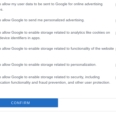
o allow my user data to be sent to Google for online advertising
s.
l a KTJ-I új kamata 4,5 százalékra, a KTJ-II kamata 5,0
to allow Google to send me personalized advertising.
o allow Google to enable storage related to analytics like cookies on
z- és tőkepiaci folyamatokat, a finanszírozás helyzetét és
evice identifiers in apps.
alapján döntenek. A rugalmasságnak köszönhetően az állam
d a lehető legalacsonyabb költségek mellett, miközben a
o allow Google to enable storage related to functionality of the website
tják ki a nekik legmegfelelőbbet.
o allow Google to enable storage related to personalization.
o allow Google to enable storage related to security, including
ír-piacot
cation functionality and fraud prevention, and other user protection.
papírpiacon
CONFIRM