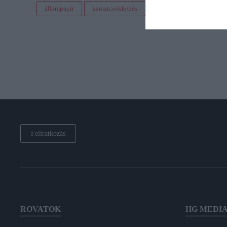
állampapír
kamatcsökkenés
fixmáp
máp plusz
Feliratkozás
ROVATOK
HG MEDI