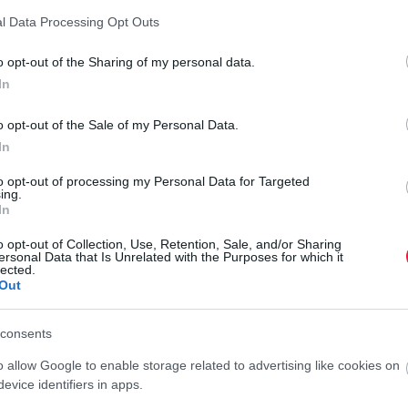
l Data Processing Opt Outs
o opt-out of the Sharing of my personal data.
cokon tapasztalható intenzív hozamcsökkenés indokolja. A
In
rséklése, a lakossági piac stabilitásának megőrzése mellett.
o opt-out of the Sale of my Personal Data.
In
to opt-out of processing my Personal Data for Targeted
ing.
pal vásárolható új sorozatának kamata évi 6,00 százalékra
In
Á
o opt-out of Collection, Use, Retention, Sale, and/or Sharing
ersonal Data that Is Unrelated with the Purposes for which it
S
ancsak jövő keddtől vásárolható, a kamatozása továbbra is
lected.
Out
követően 5,5-6,5 százalék között. Nyomdai változatának új
s
rányosan az öt év során, forgalmazását szombaton kezdik.
A
consents
l
o allow Google to enable storage related to advertising like cookies on
a
evice identifiers in apps.
5 százalékra mérséklődik, ami a hatéves futamidő utolsó
r
matozású állampapír kamata az első periódusban évi 5,87