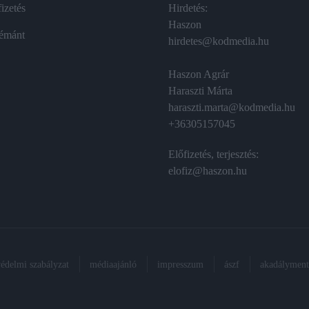
izetés
Hirdetés:
Haszon
émánt
hirdetes@kodmedia.hu
Haszon Agrár
Haraszti Márta
haraszti.marta@kodmedia.hu
+36305157045
Előfizetés, terjesztés:
elofiz@haszon.hu
védelmi szabályzat
médiaajánló
impresszum
ászf
akadálymente