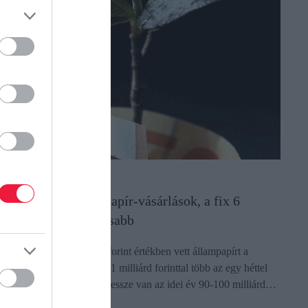
LLAMPAPÍR
tagnálnak az állampapír-vásárlások, a fix 6
zázalékos a legkapósabb
 múlt héten 62,2 milliárd forint értékben vett állampapírt a
akosság, ami minimálisan, 1 milliárd forinttal több az egy héttel
zelőtti vásárlásoknál, de messze van az idei év 90-100 milliárd…
ectangle