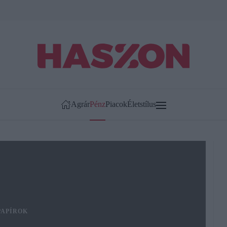
Agrár
Pénz
Piacok
Életstílus
APÍROK