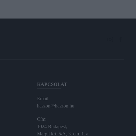
KAPCSOLAT
Email:
haszon@haszon.hu
Cím:
1024 Budapest,
Margit krt. 5/A, 3. em. 1. a