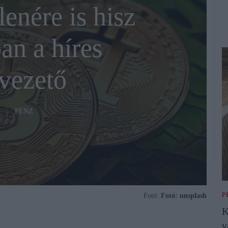
enére is hisz
an a híres
vezető
PÉNZ
P
Fotó:
Fotó: unsplash
K
v