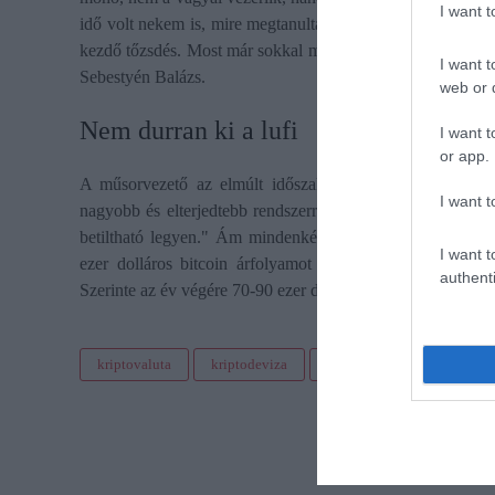
I want 
idő volt nekem is, mire megtanultam, kiismertem magam ez
kezdő tőzsdés. Most már sokkal megfontoltabban, nyugodtab
I want t
Sebestyén Balázs.
web or d
​Nem durran ki a lufi
I want t
or app.
A műsorvezető az elmúlt időszakban tapasztalható nagy e
I want t
nagyobb és elterjedtebb rendszerről van szó, a bitcoin h
betiltható legyen." Ám mindenképpen hosszú távon érde
I want t
ezer dolláros bitcoin árfolyamot vár és a mostanság tapa
authenti
Szerinte az év végére 70-90 ezer dollár között lehet a bitco
kriptovaluta
kriptodeviza
befektetés
bitcoin