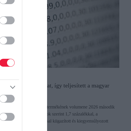
AZDASÁG
ijött a friss GDP-adat, így teljesített a magyar
azdaság
agyarország bruttó hazai termékének volumene 2026 második
egyedévében a nyers adatok szerint 1,7 százalékkal, a
zezonálisan és naptárhatással kiigazított és kiegyensúlyozott
datok szerint 1,6…