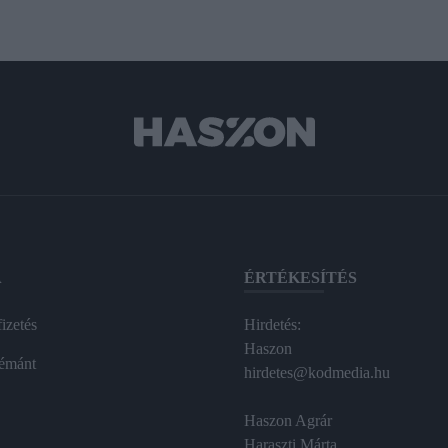
A
ÉRTÉKESÍTÉS
izetés
Hirdetés:
Haszon
émánt
hirdetes@kodmedia.hu
Haszon Agrár
Haraszti Márta