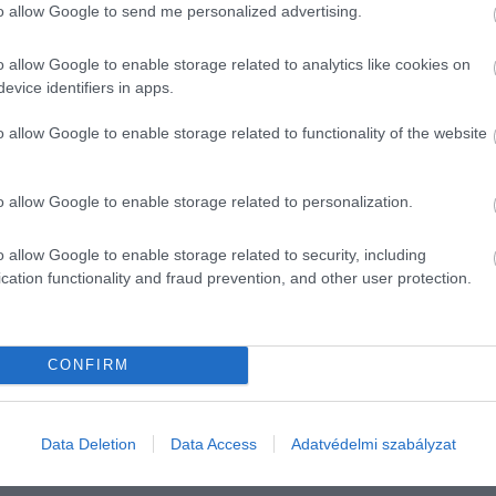
to allow Google to send me personalized advertising.
r
en a piacon. Mondhatni, megfizettem az árát, mint minden
ban, stratégiát építve kereskedem" - mondja az interjúban
o allow Google to enable storage related to analytics like cookies on
evice identifiers in apps.
o allow Google to enable storage related to functionality of the website
sés ellenére is hisz a bitcoinban, mert szerinte „sokkal
o allow Google to enable storage related to personalization.
álózatának mérete már régen meghaladta azt, hogy csak úgy
mes gondolkodni. Sebestyén Balázs hosszú távon 400-500
o allow Google to enable storage related to security, including
sztalható árfolyamesés ellenére rövid távon is optimista.
cation functionality and fraud prevention, and other user protection.
in árfolyama.
CONFIRM
Data Deletion
Data Access
Adatvédelmi szabályzat