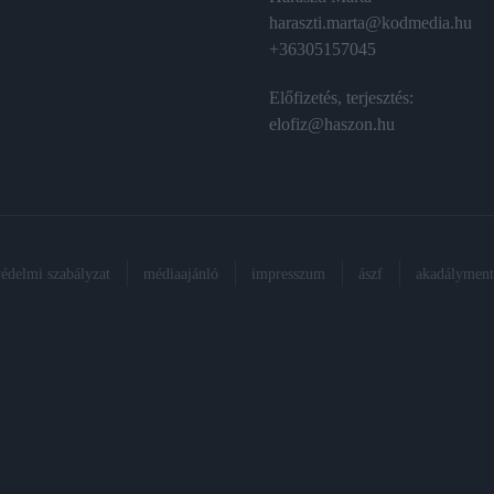
haraszti.marta@kodmedia.hu
+36305157045
Előfizetés, terjesztés:
elofiz@haszon.hu
védelmi szabályzat
médiaajánló
impresszum
ászf
akadálymente