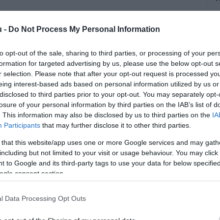
A
u -
Do Not Process My Personal Information
k
m
to opt-out of the sale, sharing to third parties, or processing of your per
f
formation for targeted advertising by us, please use the below opt-out s
r selection. Please note that after your opt-out request is processed y
eing interest-based ads based on personal information utilized by us or
disclosed to third parties prior to your opt-out. You may separately opt-
losure of your personal information by third parties on the IAB’s list of
. This information may also be disclosed by us to third parties on the
IA
Participants
that may further disclose it to other third parties.
ázs a Rádió1 műsorvezetője profi
 that this website/app uses one or more Google services and may gath
de mostanság már a kriptovalutákra,
including but not limited to your visit or usage behaviour. You may click 
 to Google and its third-party tags to use your data for below specifi
aci tapasztalatairól az Indexnek adott
ogle consent section.
számolt be.
l Data Processing Opt Outs
rált forrásként a Google Keresőben!