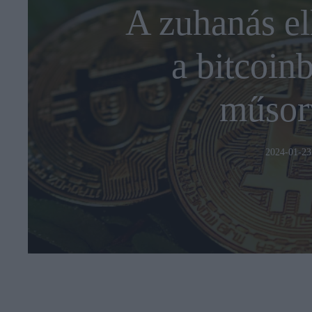
A zuhanás ell
a bitcoinb
műsor
2024-01-23