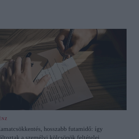
ÉNZ
amatcsökkentés, hosszabb futamidő: így
áltoztak a személyi kölcsönök feltételei