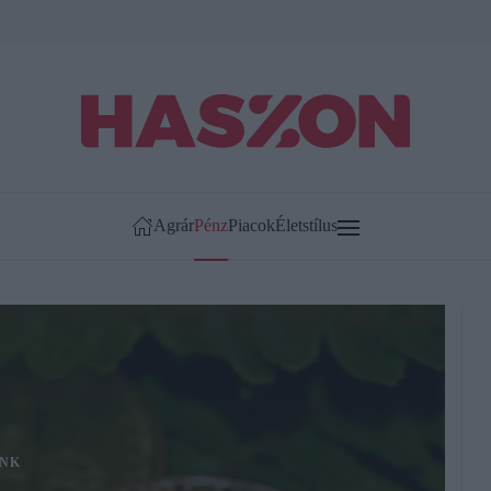
Agrár
Pénz
Piacok
Életstílus
NK