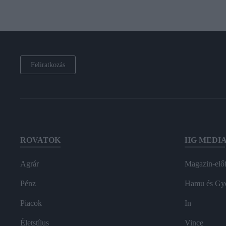
Feliratkozás
ROVATOK
HG MEDI
Agrár
Magazin-előf
Pénz
Hamu és Gy
Piacok
In
Életstílus
Vince