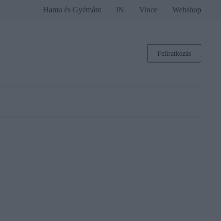
Hamu és Gyémánt
IN
Vince
Webshop
Feliratkozás