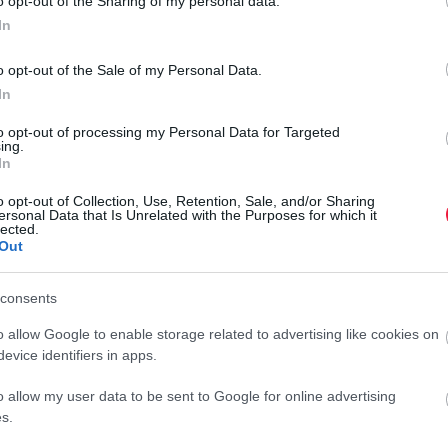
o opt-out of the Sharing of my personal data.
In
o opt-out of the Sale of my Personal Data.
In
ára nem idegen a tőzsde világa. Korábban a magyar börze
to opt-out of processing my Personal Data for Targeted
ing.
cégek részvényeivel is kereskedett, de aztán átrendezte a
In
glalkozik, mert szerinte az izgalmasabb, mozgalmasabb,
o opt-out of Collection, Use, Retention, Sale, and/or Sharing
ersonal Data that Is Unrelated with the Purposes for which it
lected.
Out
ók, pletykák vagy tényleges hírek
G
ha nem lehet unatkozni!"
K
consents
g
o allow Google to enable storage related to advertising like cookies on
evice identifiers in apps.
M
n
o allow my user data to be sent to Google for online advertising
rra, hogy a kriptovalutákkal kereskedőknek bírniuk kell a
s
s.
st vagy éppen zuhanást. „Ha az ember ésszel csinálja, nem
a
kereskedés aranyszabályait, akkor nem kell félni. De hosszú