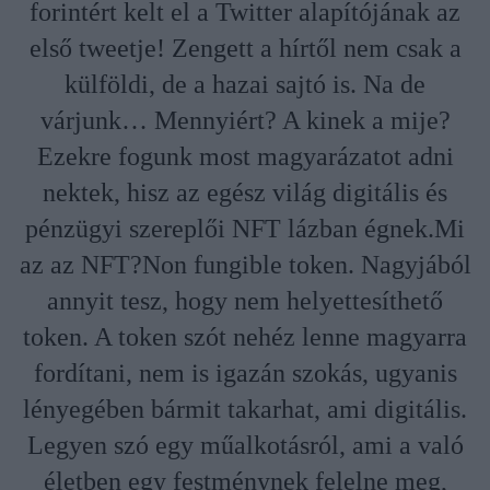
forintért kelt el a Twitter alapítójának az
első tweetje! Zengett a hírtől nem csak a
külföldi, de a hazai sajtó is. Na de
várjunk… Mennyiért? A kinek a mije?
Ezekre fogunk most magyarázatot adni
nektek, hisz az egész világ digitális és
pénzügyi szereplői NFT lázban égnek.Mi
az az NFT?Non fungible token. Nagyjából
annyit tesz, hogy nem helyettesíthető
token. A token szót nehéz lenne magyarra
fordítani, nem is igazán szokás, ugyanis
lényegében bármit takarhat, ami digitális.
Legyen szó egy műalkotásról, ami a való
életben egy festménynek felelne meg,