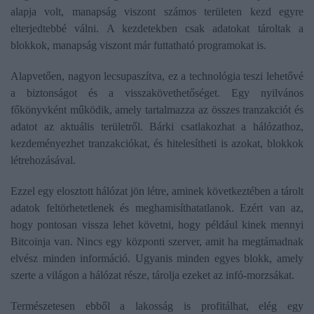
alapja volt, manapság viszont számos területen kezd egyre
elterjedtebbé válni. A kezdetekben csak adatokat tároltak a
blokkok, manapság viszont már futtatható programokat is.
Alapvetően, nagyon lecsupaszítva, ez a technológia teszi lehetővé
a biztonságot és a visszakövethetőséget. Egy nyilvános
főkönyvként működik, amely tartalmazza az összes tranzakciót és
adatot az aktuális területről. Bárki csatlakozhat a hálózathoz,
kezdeményezhet tranzakciókat, és hitelesítheti is azokat, blokkok
létrehozásával.
Ezzel egy elosztott hálózat jön létre, aminek következtében a tárolt
adatok feltörhetetlenek és meghamisíthatatlanok. Ezért van az,
hogy pontosan vissza lehet követni, hogy például kinek mennyi
Bitcoinja van. Nincs egy központi szerver, amit ha megtámadnak
elvész minden információ. Ugyanis minden egyes blokk, amely
szerte a világon a hálózat része, tárolja ezeket az infó-morzsákat.
Természetesen ebből a lakosság is profitálhat, elég egy