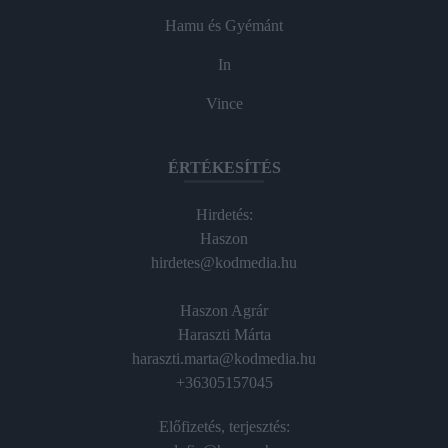
Hamu és Gyémánt
In
Vince
ÉRTÉKESÍTÉS
Hirdetés:
Haszon
hirdetes@kodmedia.hu
Haszon Agrár
Haraszti Márta
haraszti.marta@kodmedia.hu
+36305157045
Előfizetés, terjesztés: