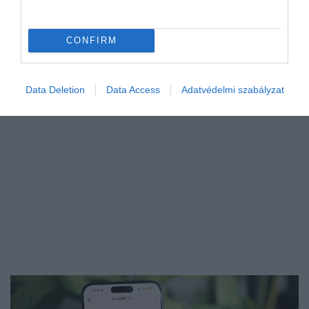
blockchain
blokklánc
jack dorsey
első tweet
just setting up my twttr
grimes
mona lisa
beeple
CONFIRM
Data Deletion
Data Access
Adatvédelmi szabályzat