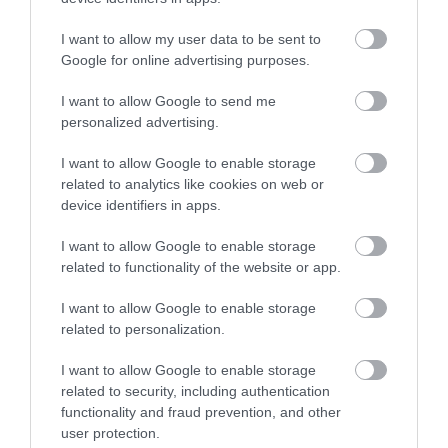
I want to allow my user data to be sent to
Fontos, hogy hivatalos csatornákon keresztül vásároljunk. Erre a
Google for online advertising purposes.
célra már létrejöttek digitális piacok, ilyen például az OpenSea, a
Rarible, vagy a Nifty Gateway. Ezek lényegében aukciós házként
I want to allow Google to send me
működnek. Ez egy újabb üzletág, ami profitál az NFT-őrületből.
personalized advertising.
Ismeretlen, hivatalosan nem bejegyzett forrásból ne vásároljunk!
I want to allow Google to enable storage
Valószínűleg egyre többen fogják engedélyezni, hogy ilyen
related to analytics like cookies on web or
device identifiers in apps.
tokenekkel fizethessünk, így vásárlóereje lesz, akárcsak a
Bitcoinnak. Az, hogy meddig fog tartani ez az őrület, még
I want to allow Google to enable storage
kérdéses, ezt majd a piac eldönti. Az biztos, hogy jóval nehezebb,
related to functionality of the website or app.
szinte lehetetlen ezeket az alkotásokat ellopni, illetve akár egy
múzeumot is létre lehetne hozni velük. Sok lehetőség rejlik még
I want to allow Google to enable storage
bennük.
related to personalization.
I want to allow Google to enable storage
related to security, including authentication
bitcoin
bitcoin őrület
token
nft
functionality and fraud prevention, and other
non fungible token
twitter
twitter bejegyzés
user protection.