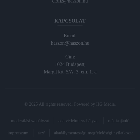
elofiz@haszon.hu
KAPCSOLAT
Email:
haszon@haszon.hu
Cím:
1024 Budapest,
Margit krt. 5/A, 3. em. 1. a
© 2025 All rights reserved. Powered by
HG Media
.
moderálási szabályzat
adatvédelmi szabályzat
médiaajánló
impresszum
ászf
akadálymentességi megfelelőségi nyilatkozat