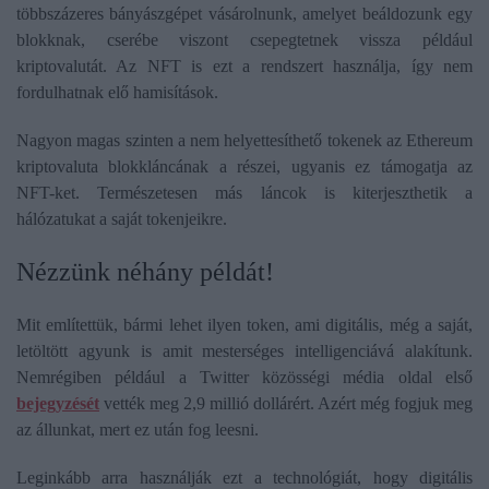
többszázeres bányászgépet vásárolnunk, amelyet beáldozunk egy
blokknak, cserébe viszont csepegtetnek vissza például
kriptovalutát. Az NFT is ezt a rendszert használja, így nem
fordulhatnak elő hamisítások.
Nagyon magas szinten a nem helyettesíthető tokenek az Ethereum
kriptovaluta blokkláncának a részei, ugyanis ez támogatja az
NFT-ket. Természetesen más láncok is kiterjeszthetik a
hálózatukat a saját tokenjeikre.
​Nézzünk néhány példát!
Mit említettük, bármi lehet ilyen token, ami digitális, még a saját,
letöltött agyunk is amit mesterséges intelligenciává alakítunk.
Nemrégiben például a Twitter közösségi média oldal első
bejegyzését
vették meg 2,9 millió dollárért. Azért még fogjuk meg
az állunkat, mert ez után fog leesni.
Leginkább arra használják ezt a technológiát, hogy digitális