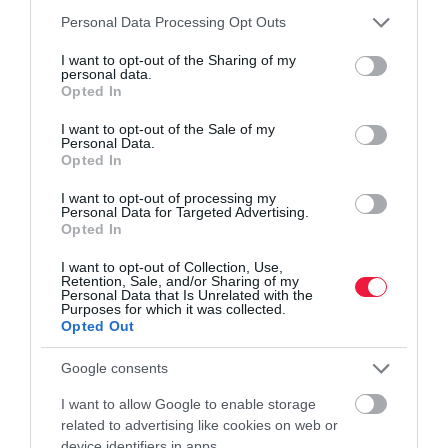
Please note that this website/app uses one or more Google
Personal Data Processing Opt Outs
Például, ha a haszon.hu ilyen technológiákba bonyolódna, ezt a
services and may gather and store information including but
cikket is megvehetnétek. Szóval tényleg mindent, ami digitális.
not limited to your visit or usage behaviour. You may click to
I want to opt-out of the Sharing of my
personal data.
grant or deny consent to Google and its third-party tags to
Opted In
​Kinek éri ez meg?
use your data for below specified purposes in below Google
consent section.
I want to opt-out of the Sale of my
Personal Data.
Elsősorban ez egy remek lehetőség a művészeknek. Manapság
Opted In
sok alkotó digitális ecsetet ragad, és egy-egy ilyen aukció során
I want to opt-out of processing my
sokkal drágábban tudja értékesíteni a műalkotását. Üzlet is van
Personal Data for Targeted Advertising.
benne, az előbbiek ezt meg is mutatták. Befektetésként is meg
Opted In
lehet vásárolni ezeket, remélve, hogy majd drágábban eladhatjuk
I want to opt-out of Collection, Use,
őket. Vannak olyan művészek is, akik az eredetit alkotásukat
Retention, Sale, and/or Sharing of my
Personal Data that Is Unrelated with the
jópénzért eladják, aztán csinálnak belőle sok-sok másolatot,
Purposes for which it was collected.
azokat pedig olcsóbban, de tömegesen árusítják. Mindig meg lesz
Opted Out
a blokkláncon az eredeti tulajdonos, de így még jobban ki tudják
Google consents
használni a művészetüket. Etikusság szempontjából ez már talán
kérdéses.
I want to allow Google to enable storage
related to advertising like cookies on web or
​Hogyan vásárolhatok?
device identifiers in apps.