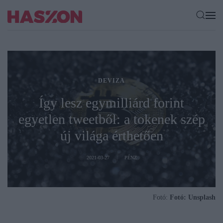
DEVIZA
Így lesz egymilliárd forint
egyetlen tweetből: a tokenek szép
új világa érthetően
2021-03-27
PÉNZ
Fotó:
Fotó: Unsplash