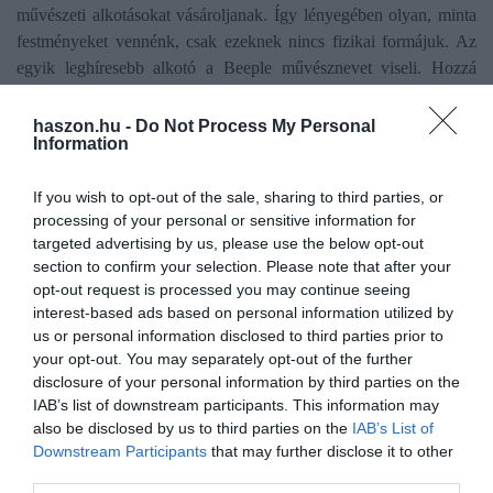
művészeti alkotásokat vásároljanak. Így lényegében olyan, minta
festményeket vennénk, csak ezeknek nincs fizikai formájuk. Az
egyik leghíresebb alkotó a Beeple művésznevet viseli. Hozzá
fűződik az eddigi legnagyobb NFT tranzakció:
az alkotását
69
millió dollárért vették meg. De Beeple nemcsak statikus dolgokat
haszon.hu -
Do Not Process My Personal
Information
készít, az egyik animált alkotása nemrégiben 6,6 millió dollárért
kelt el,
erről van szó
. És itt jön képbe a blockchain.
If you wish to opt-out of the sale, sharing to third parties, or
processing of your personal or sensitive information for
Felmerülhet ugyanis, hogy „hát én ezt simán le tudom tölteni, egy
targeted advertising by us, please use the below opt-out
jobb kattintás, letöltés és kész, van 69 millió dollárom?" Sajnáljuk,
section to confirm your selection. Please note that after your
de nincs. Ugyanúgy, ahogy a Mona Lisát is hamisíthatják, itt is
opt-out request is processed you may continue seeing
megtörténhet ez. Viszont a blokklánc segítségével pontosan meg
interest-based ads based on personal information utilized by
lehet határozni, hogy melyik az eredeti példány és az kinél
us or personal information disclosed to third parties prior to
található.
your opt-out. You may separately opt-out of the further
disclosure of your personal information by third parties on the
További példa egy 50 másodperces
Grimes videó
390 ezer
IAB’s list of downstream participants. This information may
also be disclosed by us to third parties on the
IAB’s List of
dollárért, vagy ez a
Gucci szellem
3,6 millió dollárért. De
Downstream Participants
that may further disclose it to other
beszélhetünk például olyanokról is, akik az általuk Youtube-ra
third parties.
feltöltött videók
részleteit
értékesítik így.