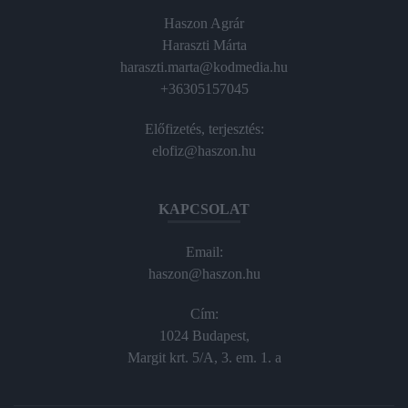
Haszon Agrár
Haraszti Márta
haraszti.marta@kodmedia.hu
+36305157045
Előfizetés, terjesztés:
elofiz@haszon.hu
KAPCSOLAT
Email:
haszon@haszon.hu
Cím:
1024 Budapest,
Margit krt. 5/A, 3. em. 1. a