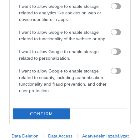
Ennyi magyar egyáltalán nem ad borravalót
I want to allow Google to enable storage
related to analytics like cookies on web or
A borravaló továbbra sem tűnt el a mindennapokból, a mögötte
device identifiers in apps.
álló motiváció viszont látványosan átalakult. Egy új, reprezentatív
I want to allow Google to enable storage
kutatás szerint a vendégek egyre kevésbé érzik kötelező
related to functionality of the website or app.
gesztusnak a…
I want to allow Google to enable storage
related to personalization.
I want to allow Google to enable storage
related to security, including authentication
functionality and fraud prevention, and other
user protection.
CONFIRM
Data Deletion
Data Access
Adatvédelmi szabályzat