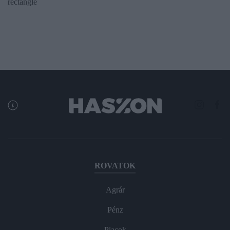
rectangle
ROVATOK
Agrár
Pénz
Piacok