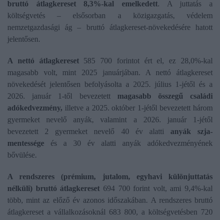
bruttó átlagkereset 8,3%-kal emelkedett
. A juttatás a
költségvetés – elsősorban a közigazgatás, védelem
nemzetgazdasági ág – bruttó átlagkereset-növekedésére hatott
jelentősen.
A nettó átlagkereset
585 700 forintot ért el, ez 28,0%-kal
magasabb volt, mint 2025 januárjában. A nettó átlagkereset
növekedését jelentősen befolyásolta a 2025. július 1-jétől és a
2026. január 1-től bevezetett
magasabb összegű családi
adókedvezmény,
illetve a 2025. október 1-jétől bevezetett három
gyermeket nevelő anyák, valamint a 2026. január 1-jétől
bevezetett 2 gyermeket nevelő 40 év alatti
anyák szja-
mentessége
és a 30 év alatti anyák adókedvezményének
bővülése.
A rendszeres (prémium, jutalom, egyhavi különjuttatás
nélküli) bruttó átlagkereset
694 700 forint volt, ami 9,4%-kal
több, mint az előző év azonos időszakában. A rendszeres bruttó
átlagkereset a vállalkozásoknál 683 800, a költségvetésben 720