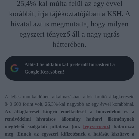
25,4%-kal múlta felül az egy évvel
korábbit, írja tájékoztatójában a KSH. A
hivatal azt is megmutatta, hogy milyen
egyszeri tényező áll a nagy ugrás
hátterében.
Állítsd be oldalunkat preferált forrásként a
Google Keresőben!
A teljes munkaidőben alkalmazásban állók bruttó átlagkeresete
840 600 forint volt, 26,3%-kal nagyobb az egy évvel korábbinál.
Az átlagkereset kiugró emelkedését a honvédelmi és a
rendvédelmi hivatásos állomány hathavi illetménynek
megfelelő szolgálati juttatása (ún.
fegyverpénz
) határozza
meg. Ennek az egyszeri kifizetésnek a hatását kiszűrve a