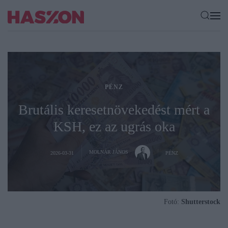
PÉNZ
Brutális keresetnövekedést mért a
KSH, ez az ugrás oka
MOLNÁR JÁNOS
2026-03-31
PÉNZ
Fotó:
Shutterstock