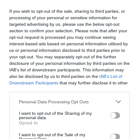
Már az átlagkereset felét sem éri el az átlagos
If you wish to opt-out of the sale, sharing to third parties, or
nyugdíj összege
processing of your personal or sensitive information for
Kijöttek a havi és az éves kereseti adatok
targeted advertising by us, please use the below opt-out
section to confirm your selection. Please note that after your
opt-out request is processed you may continue seeing
interest-based ads based on personal information utilized by
us or personal information disclosed to third parties prior to
your opt-out. You may separately opt-out of the further
kereset
bruttó átlagkereset
nettó átlagkereset
disclosure of your personal information by third parties on the
IAB’s list of downstream participants. This information may
mediánkereset
fegyverpénz
also be disclosed by us to third parties on the
IAB’s List of
Downstream Participants
that may further disclose it to other
third parties.
Please note that this website/app uses one or more Google
Personal Data Processing Opt Outs
services and may gather and store information including but
not limited to your visit or usage behaviour. You may click to
I want to opt-out of the Sharing of my
personal data.
grant or deny consent to Google and its third-party tags to
Opted In
use your data for below specified purposes in below Google
consent section.
I want to opt-out of the Sale of my