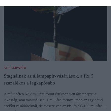
ÁLLAMPAPÍR
Stagnálnak az állampapír-vásárlások, a fix 6
százalékos a legkapósabb
A múlt héten 62,2 milliárd forint értékben vett állampapírt a
lakosság, ami minimálisan, 1 milliárd forinttal több az egy héttel
azelőtti vásárlásoknál, de messze van az idei év 90-100 milliárd…