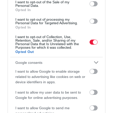
consent section.
I want to opt-out of the Sale of my
Personal Data.
Opted In
NYUGDÍJ
Ekkora lesz a nyugdíjad, ha 40 évig átlagbérért
I want to opt-out of processing my
Personal Data for Targeted Advertising.
dolgoztál
Opted In
I want to opt-out of Collection, Use,
A Bankmonitor kalkulációja szerint az a személy, aki 2026-ban,
Retention, Sale, and/or Sharing of my
Personal Data that Is Unrelated with the
40 évnyi bejelentett, végig átlagbéres munkaviszony után vonul
Purposes for which it was collected.
nyugdíjba, 389 440 forintos induló állami nyugdíjra számíthat.
Opted Out
Elsőre ez…
Google consents
I want to allow Google to enable storage
related to advertising like cookies on web or
device identifiers in apps.
I want to allow my user data to be sent to
Google for online advertising purposes.
I want to allow Google to send me