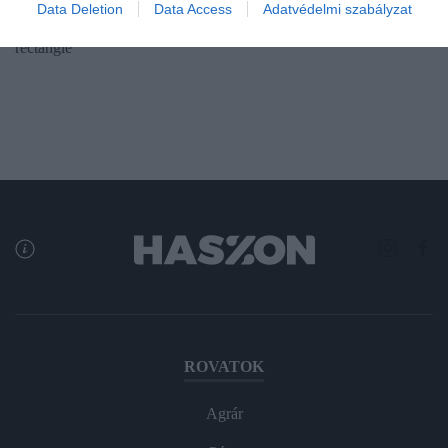
Data Deletion
Data Access
Adatvédelmi szabályzat
14. havi kétheti részét. A Hóvége idézte fel a két fontos feltételt.
rectangle
ROVATOK
Agrár