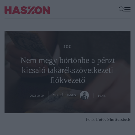
JOG
Nem megy börtönbe a pénzt
kicsaló takarékszövetkezeti
fiókvezető
MOLNÁR JÁNOS
2022-09-09
PÉNZ
Fotó:
Fotó: Shutterstock