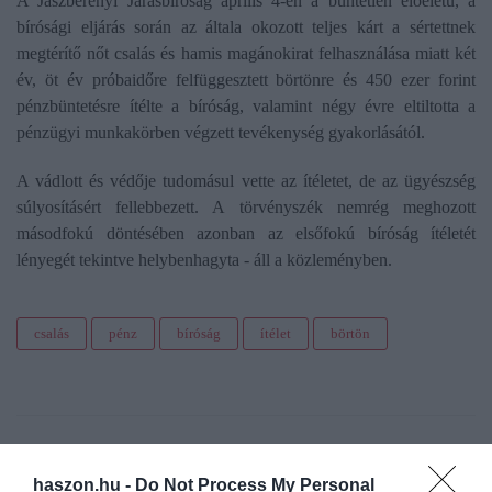
A Jászberényi Járásbíróság április 4-én a büntetlen előéletű, a
bírósági eljárás során az általa okozott teljes kárt a sértettnek
megtérítő nőt csalás és hamis magánokirat felhasználása miatt két
év, öt év próbaidőre felfüggesztett börtönre és 450 ezer forint
pénzbüntetésre ítélte a bíróság, valamint négy évre eltiltotta a
pénzügyi munkakörben végzett tevékenység gyakorlásától.
A vádlott és védője tudomásul vette az ítéletet, de az ügyészség
súlyosításért fellebbezett. A törvényszék nemrég meghozott
másodfokú döntésében azonban az elsőfokú bíróság ítéletét
lényegét tekintve helybenhagyta - áll a közleményben.
csalás
pénz
bíróság
ítélet
börtön
haszon.hu -
Do Not Process My Personal