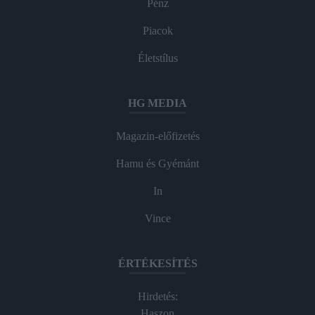
Pénz
Piacok
Életstílus
HG MEDIA
Magazin-előfizetés
Hamu és Gyémánt
In
Vince
ÉRTÉKESÍTÉS
Hirdetés:
Haszon