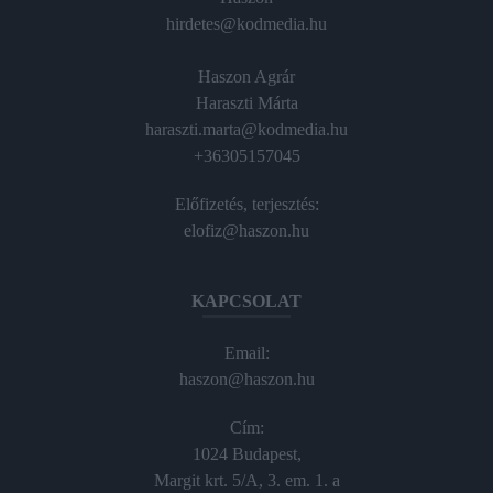
hirdetes@kodmedia.hu
Haszon Agrár
Haraszti Márta
haraszti.marta@kodmedia.hu
+36305157045
Előfizetés, terjesztés:
elofiz@haszon.hu
KAPCSOLAT
Email:
haszon@haszon.hu
Cím:
1024 Budapest,
Margit krt. 5/A, 3. em. 1. a