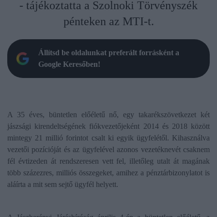
- tájékoztatta a Szolnoki Törvényszék
pénteken az MTI-t.
Állítsd be oldalunkat preferált forrásként a
Google Keresőben!
A 35 éves, büntetlen előéletű nő, egy takarékszövetkezet két
jászsági kirendeltségének fiókvezetőjeként 2014 és 2018 között
mintegy 21 millió forintot csalt ki egyik ügyfelétől. Kihasználva
vezetői pozícióját és az ügyfelével azonos vezetéknevét csaknem
fél évtizeden át rendszeresen vett fel, illetőleg utalt át magának
több százezres, milliós összegeket, amihez a pénztárbizonylatot is
aláírta a mit sem sejtő ügyfél helyett.