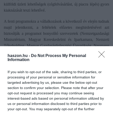
külföldi üzleti lehetőségek (cégfelvásárlást, új piacra lépés) gyors
kiaknázását teszi lehetővé.
A fenti programokra a vállalkozások a következő év elején tudnak
majd jelentkezni, a feltételek előzetes meghirdetésével azt
biztosítják a programot bonyolító szervezetek (Nemzetgazdasági
Minisztérium, Magyar Kereskedelmi és Iparkamara, Nemzeti
Tőkeholding, Magyar Gazdaságfejlesztési Ügynökség, Neumann
Technológiai Platform, EXIM Magyarország), hogy a
haszon.hu -
Do Not Process My Personal
vállalkozásoknak kellő ideje legyen a feltételek megismerésére és
Information
a szükséges dokumentumok beszerzésére.
If you wish to opt-out of the sale, sharing to third parties, or
A programok részleteit és a pontos menetrendeket a Demján
processing of your personal or sensitive information for
Sándor Program honlapján, valamint a közreműködő
targeted advertising by us, please use the below opt-out
szervezetek, illetve a vállalkozásfejlesztési partnerek
section to confirm your selection. Please note that after your
internetes oldalain találhatják meg a lehetőség iránt
opt-out request is processed you may continue seeing
interest-based ads based on personal information utilized by
érdeklődő vállalkozások.
us or personal information disclosed to third parties prior to
your opt-out. You may separately opt-out of the further
A közlemény idézte Szabados Richárdot, az NGM kis- és