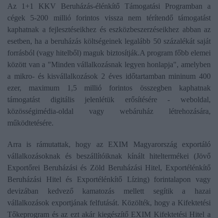
Az 1+1 KKV Beruházás-élénkítő Támogatási Programban a
cégek 5-200 millió forintos vissza nem térítendő támogatást
kaphatnak a fejlesztéseikhez és eszközbeszerzéseikhez abban az
esetben, ha a beruházás költségeinek legalább 50 százalékát saját
forrásból (vagy hitelből) maguk biztosítják.A program főbb elemei
között van a "Minden vállalkozásnak legyen honlapja", amelyben
a mikro- és kisvállalkozások 2 éves időtartamban mininum 400
ezer, maximum 1,5 millió forintos összegben kaphatnak
támogatást digitális jelenlétük erősítésére - weboldal,
közösségimédia-oldal vagy webáruház létrehozására,
működtetésére.
Arra is rámutattak, hogy az EXIM Magyarország exportáló
vállalkozásoknak és beszállítóiknak kínált hiteltermékei (Jövő
Exportőrei Beruházási és Zöld Beruházási Hitel, Exportélénkítő
Beruházási Hitel és Exportélénkítő Lízing) forintalapon vagy
devizában kedvező kamatozás mellett segítik a hazai
vállalkozások exportjának felfutását. Közölték, hogy a Kifektetési
Tőkeprogram és az ezt akár kiegészítő EXIM Kifektetési Hitel a