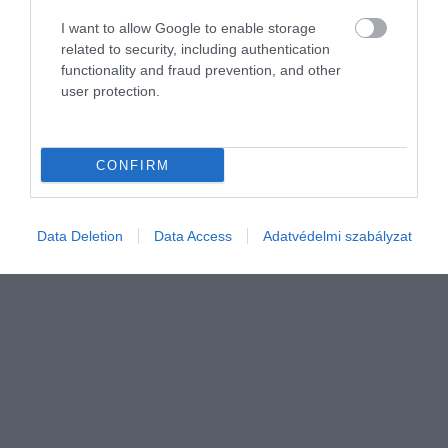
INGATLAN
I want to allow Google to enable storage
Ennyibe kerül egy ingatlan megvásárlása a
related to security, including authentication
vételáron felül
functionality and fraud prevention, and other
user protection.
Amikor egy ingatlant vásárolunk, akkor számos járulékos
költséggel szembesülünk: Illeték, ügyvédi költség, földhivatali,
pénzátutalási díj. Itt egy gyűjtés a legfontosabb díjakról.
CONFIRM
Data Deletion
Data Access
Adatvédelmi szabályzat