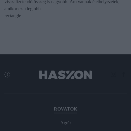
visszafizetendő összeg is nagyobb. Ám vannak élethelyezetek,
amikor ez a legjobb…
rectangle
ROVATOK
Agrár