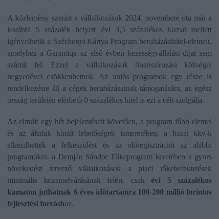
A közlemény szerint a vállalkozások 2024. novembere óta már a
korábbi 5 százalék helyett évi 3,5 százalékos kamat mellett
igényelhetik a Széchenyi Kártya Program beruházásihitel-elemeit,
amelyhez a Garantiqa az első évben kezességvállalási díjat sem
számít fel. Ezzel a vállalkozások finanszírozási költségei
negyedével csökkenhetnek. Az uniós programok egy része is
rendelkezésre áll a cégek beruházásainak támogatására, az egész
ország területén elérhető 0 százalékos hitel is ezt a célt szolgálja.
Az elmúlt egy hét bejelentéseit követően, a program főbb elemei
és az általuk kínált lehetőségek ismeretében, a hazai kkv-k
elkezdhették a felkészülést és az előregisztrációt az alábbi
programokra: a Demján Sándor Tőkeprogram keretében a gyors
növekedést tervező vállalkozások a piaci tőkebefektetések
minimális hozamelvárásának felén, csak
évi 5 százalékos
kamaton juthatnak 6 éves időtartamra 100-200 millió forintos
fejlesztési forrásh
oz.