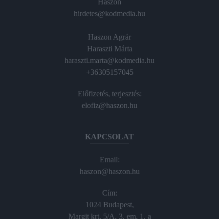
Haszon
hirdetes@kodmedia.hu
Haszon Agrár
Haraszti Márta
haraszti.marta@kodmedia.hu
+36305157045
Előfizetés, terjesztés:
elofiz@haszon.hu
KAPCSOLAT
Email:
haszon@haszon.hu
Cím:
1024 Budapest,
Margit krt. 5/A, 3. em. 1. a