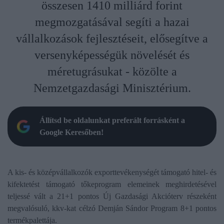
összesen 1410 milliárd forint
megmozgatásával segíti a hazai
vállalkozások fejlesztéseit, elősegítve a
versenyképességük növelését és
méretugrásukat - közölte a
Nemzetgazdasági Minisztérium.
Állítsd be oldalunkat preferált forrásként a
Google Keresőben!
A kis- és középvállalkozók exporttevékenységét támogató hitel- és
kifektetést támogató tőkeprogram elemeinek meghirdetésével
teljessé vált a 21+1 pontos Új Gazdasági Akcióterv részeként
megvalósuló, kkv-kat célzó Demján Sándor Program 8+1 pontos
termékpalettája.