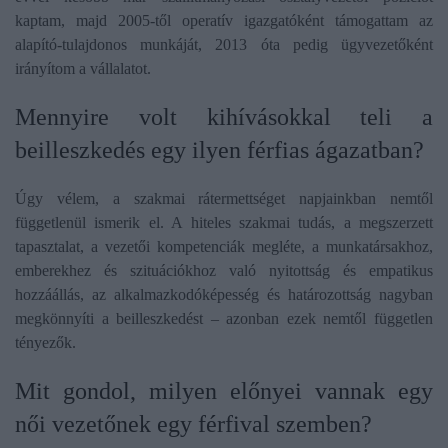
kaptam, majd 2005-től operatív igazgatóként támogattam az
alapító-tulajdonos munkáját, 2013 óta pedig ügyvezetőként
irányítom a vállalatot.
​Mennyire volt kihívásokkal teli a
beilleszkedés egy ilyen férfias ágazatban?
Úgy vélem, a szakmai rátermettséget napjainkban nemtől
függetlenül ismerik el. A hiteles szakmai tudás, a megszerzett
tapasztalat, a vezetői kompetenciák megléte, a munkatársakhoz,
emberekhez és szituációkhoz való nyitottság és empatikus
hozzáállás, az alkalmazkodóképesség és határozottság nagyban
megkönnyíti a beilleszkedést – azonban ezek nemtől független
tényezők.
Mit gondol, milyen előnyei vannak egy
női vezetőnek egy férfival szemben?