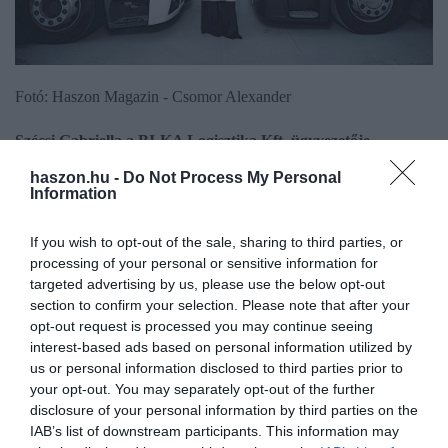
Fotó: Haszon Magazin - Csomor Alexander
Szécsi Gabriella a BI-KA Logisztika Kft. ügyvezetője
haszon.hu -
Do Not Process My Personal
2013 óta három az egyben szerepben létezem: ügyvezető vagyok,
Information
menedzser vagyok, Anya vagyok. A munka és magánélet
egyensúlyának megteremtését mindig is nagyon fontosnak
If you wish to opt-out of the sale, sharing to third parties, or
tartottam. Gyermekem mellett, a magánéletben is logisztikusként
processing of your personal or sensitive information for
működöm a mindennapokban, hogy minden rugalmasan,
targeted advertising by us, please use the below opt-out
gördülékenyen menjen az iskolában, a tanulásban, a közösen
section to confirm your selection. Please note that after your
opt-out request is processed you may continue seeing
töltött idő során. A karrieremben megélt sikerekhez fontos
interest-based ads based on personal information utilized by
gondolatokat tanultam kisfiamtól például a problémamegoldással
us or personal information disclosed to third parties prior to
kapcsolatban is: mi, felnőttek, vezetők, menedzserek, a
your opt-out. You may separately opt-out of the further
legmélyebbről hozzuk elő tapasztalati és szakmai tudásunkat,
disclosure of your personal information by third parties on the
érzelmeinket egy döntés alkalmával és nem tudjuk függetleníteni
IAB’s list of downstream participants. This information may