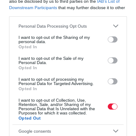
magunkat ezen tényezőktől egy adott helyzet kezelésében; holott
also be disclosed by us to third parties on the
IAB’s List of
pár lépéssel távolabbról, egyszerűbb döntés előkészítéssel sokkal
Downstream Participants
that may further disclose it to other
third parties.
gyorsabb és talán jobb döntéseket is hozhatunk.
Please note that this website/app uses one or more Google
Personal Data Processing Opt Outs
​Összeegyeztethető-e a karrier és a család?
services and may gather and store information including but
not limited to your visit or usage behaviour. You may click to
I want to opt-out of the Sharing of my
personal data.
grant or deny consent to Google and its third-party tags to
A család és a munka egyensúlyának megteremtése különösen
Opted In
use your data for below specified purposes in below Google
nehéz feladatot jelent, azonban kellő gondossággal és figyelemmel
consent section.
I want to opt-out of the Sale of my
összehangolható - logisztikusként tevékenykedek
Personal Data.
magánéletemben is. A siker kulcsa tapasztalatom szerint a
Opted In
különböző szerepek összehangolása és egyensúlyban tartása, a
I want to opt-out of processing my
megfelelő időgazdálkodás és természetesen az a támogatás,
Personal Data for Targeted Advertising.
amelyet a háttérből a család, a barátaim és a munkatársaim
Opted In
nyújtanak számomra.
I want to opt-out of Collection, Use,
Retention, Sale, and/or Sharing of my
​Foglalkozik-e reménybeli női vezetők
Personal Data that Is Unrelated with the
Purposes for which it was collected.
Opted Out
mentorálásával?
Google consents
Mentorálással vállalaton belül és kívül egyaránt foglalkozom. Az