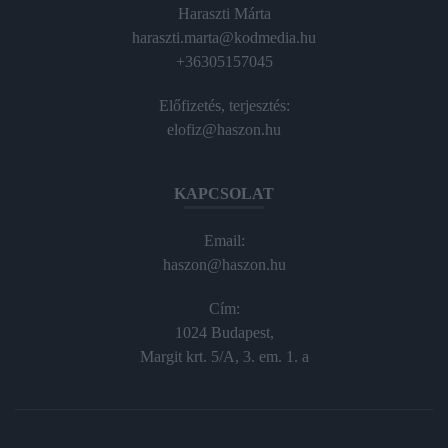
Haraszti Márta
haraszti.marta@kodmedia.hu
+36305157045
Előfizetés, terjesztés:
elofiz@haszon.hu
KAPCSOLAT
Email:
haszon@haszon.hu
Cím:
1024 Budapest,
Margit krt. 5/A, 3. em. 1. a