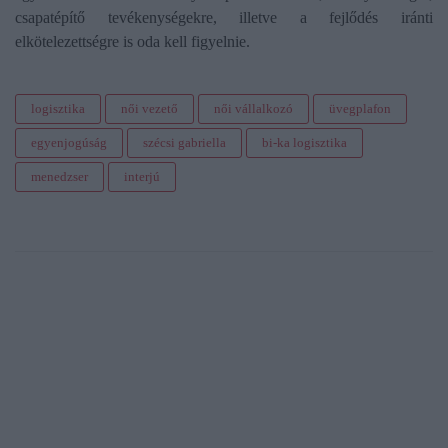
csapatépítő tevékenységekre, illetve a fejlődés iránti
elkötelezettségre is oda kell figyelnie.
logisztika
női vezető
női vállalkozó
üvegplafon
egyenjogúság
szécsi gabriella
bi-ka logisztika
menedzser
interjú