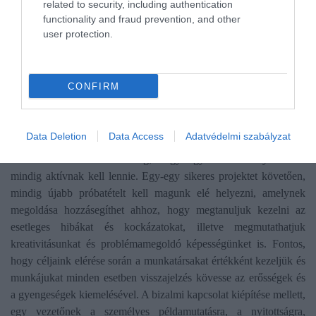
related to security, including authentication
Ameddig a tágas külső környezetnek és nyomásnak akarunk
functionality and fraud prevention, and other
megfelelni, nem tudunk egyensúlyra lelni. Az önismeret és az
user protection.
önazonosság nélkülözhetetlen a harmóniára találás folyamatában.
A tartós siker másik kulcsának az élethosszig tartó tanulást tartom,
ami alatt értem az új ismeretek iránti érdeklődést, az állandóan
CONFIRM
fejlődő világunk megértéséhez szükséges tudás megszerzését, az
emberi kapcsolatok megértését, valamint a problémamegoldó
gondolkodás elsajátítását.
Data Deletion
Data Access
Adatvédelmi szabályzat
Jó tanácsként osztanám meg, hogy egy vezetői folyamatnak
mindig aktívnak kell lennie. Egy-egy sikeres projektet követően,
mindig újabb próbatételt kell magunk elé helyezni, amelynek
megoldása hozzásegíthet ahhoz, hogy megtanuljuk kezelni az
esetleges hibákat és kockázatokat, illetve megmutathatjuk
kreativitásunkat és problémamegoldó képességünket is. Fontos,
hogy céljaink elérése során a munkatársakat értékként kezeljük és
munkájukat minden esetben visszajelzés kövesse az erősségek és
a gyengeségek kiemelésével. A bizalmi kapcsolat kiépítése mellett,
egy vezetőnek a személyes példamutatásra, a nyitottságra,