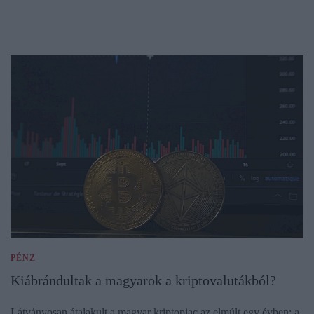
PÉNZ
Kiábrándultak a magyarok a kriptovalutákból?
Látványosan átalakult a magyar kriptopiac az elmúlt egy évben: a