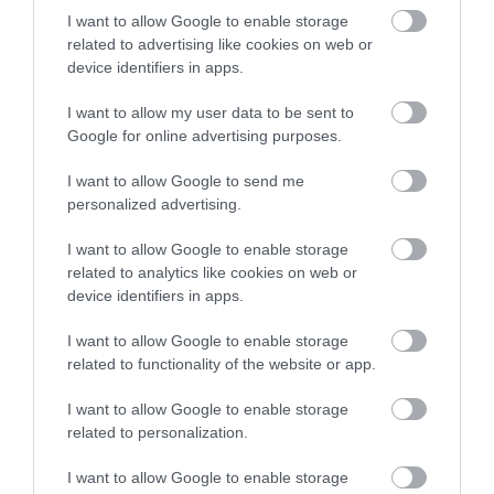
ügyvezetői minőségben történő mentorálással az a célom, hogy a
I want to allow Google to enable storage
related to advertising like cookies on web or
potenciális, de az üzleti életben kezdő szakemberek szakmai
device identifiers in apps.
tudásának és vezetői kompetenciáinak fejlesztéséhez
hozzájárulhassak. A mentorálási program keretein belül törekszem
I want to allow my user data to be sent to
személyes tapasztalatokat, szakmai ismereteket megosztani. Évek
Google for online advertising purposes.
óta foglalkozom vállalaton kívüli mentorálással is, aktívan részt
veszek női vezetői kampányokban, amelyek legfőbb célja, hogy
I want to allow Google to send me
personalized advertising.
felhívják a figyelmet a női vezetők fontos szerepére, példát
mutatva egy-egy sikeres női vezetőnek bemutatásával a fiatalabb
I want to allow Google to enable storage
generáció számára.
related to analytics like cookies on web or
device identifiers in apps.
​Mit tanácsolna azoknak a nőknek, akik
I want to allow Google to enable storage
vállalatvezetővé szeretnének válni?
related to functionality of the website or app.
A legfontosabb, hogy egy női vezető találja meg a belső
I want to allow Google to enable storage
harmóniát az életében, amely nem egyszerű feladat, hiszen belső
related to personalization.
egyensúlyunk ingadozhat a külső, társadalmi elvárások, a
I want to allow Google to enable storage
gondolatainkba berögződött, téves sztereotípiák hatására.