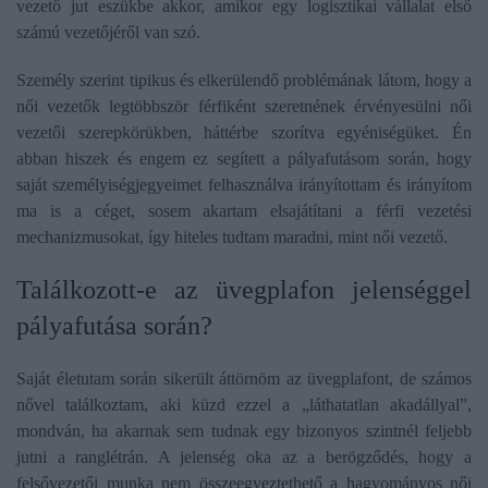
vezető jut eszükbe akkor, amikor egy logisztikai vállalat első
számú vezetőjéről van szó.
Személy szerint tipikus és elkerülendő problémának látom, hogy a
női vezetők legtöbbször férfiként szeretnének érvényesülni női
vezetői szerepkörükben, háttérbe szorítva egyéniségüket. Én
abban hiszek és engem ez segített a pályafutásom során, hogy
saját személyiségjegyeimet felhasználva irányítottam és irányítom
ma is a céget, sosem akartam elsajátítani a férfi vezetési
mechanizmusokat, így hiteles tudtam maradni, mint női vezető.
​Találkozott-e az üvegplafon jelenséggel
pályafutása során?
Saját életutam során sikerült áttörnöm az üvegplafont, de számos
nővel találkoztam, aki küzd ezzel a „láthatatlan akadállyal”,
mondván, ha akarnak sem tudnak egy bizonyos szintnél feljebb
jutni a ranglétrán. A jelenség oka az a berögződés, hogy a
felsővezetői munka nem összeegyeztethető a hagyományos női