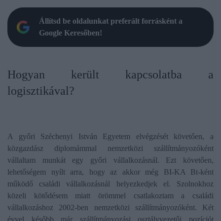
Állítsd be oldalunkat preferált forrásként a
Google Keresőben!
​Hogyan került kapcsolatba a
logisztikával?
A győri Széchenyi István Egyetem elvégzését követően, a
közgazdász diplomámmal nemzetközi szállítmányozóként
vállaltam munkát egy győri vállalkozásnál. Ezt követően,
lehetőségem nyílt arra, hogy az akkor még BI-KA Bt-ként
működő családi vállalkozásnál helyezkedjek el. Szolnokhoz
közeli kötődésem miatt örömmel csatlakoztam a családi
vállalkozáshoz 2002-ben nemzetközi szállítmányozóként. Két
évvel később már szállítmányozási osztályvezetői pozíciót