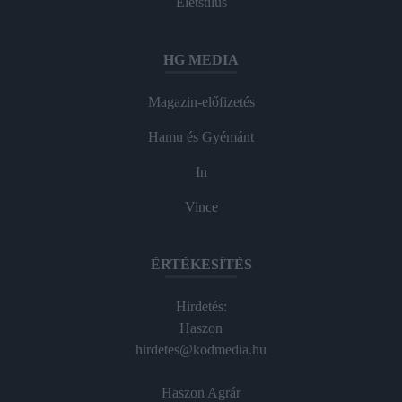
Életstílus
HG MEDIA
Magazin-előfizetés
Hamu és Gyémánt
In
Vince
ÉRTÉKESÍTÉS
Hirdetés:
Haszon
hirdetes@kodmedia.hu
Haszon Agrár