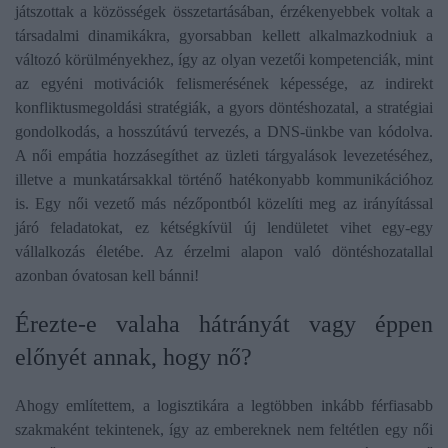
játszottak a közösségek összetartásában, érzékenyebbek voltak a
társadalmi dinamikákra, gyorsabban kellett alkalmazkodniuk a
változó körülményekhez, így az olyan vezetői kompetenciák, mint
az egyéni motivációk felismerésének képessége, az indirekt
konfliktusmegoldási stratégiák, a gyors döntéshozatal, a stratégiai
gondolkodás, a hosszútávú tervezés, a DNS-ünkbe van kódolva.
A női empátia hozzásegíthet az üzleti tárgyalások levezetéséhez,
illetve a munkatársakkal történő hatékonyabb kommunikációhoz
is. Egy női vezető más nézőpontból közelíti meg az irányítással
járó feladatokat, ez kétségkívül új lendületet vihet egy-egy
vállalkozás életébe. Az érzelmi alapon való döntéshozatallal
azonban óvatosan kell bánni!
​Érezte-e valaha hátrányát vagy éppen
előnyét annak, hogy nő?
Ahogy említettem, a logisztikára a legtöbben inkább férfiasabb
szakmaként tekintenek, így az embereknek nem feltétlen egy női