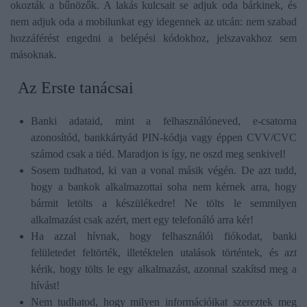
okozták a bűnözők. A lakás kulcsait se adjuk oda bárkinek, és
nem adjuk oda a mobilunkat egy idegennek az utcán: nem szabad
hozzáférést engedni a belépési kódokhoz, jelszavakhoz sem
másoknak.
Az Erste tanácsai
Banki adataid, mint a felhasználóneved, e-csatorna
azonosítód, bankkártyád PIN-kódja vagy éppen CVV/CVC
számod csak a tiéd. Maradjon is így, ne oszd meg senkivel!
Sosem tudhatod, ki van a vonal másik végén. De azt tudd,
hogy a bankok alkalmazottai soha nem kérnek arra, hogy
bármit letölts a készülékedre! Ne tölts le semmilyen
alkalmazást csak azért, mert egy telefonáló arra kér!
Ha azzal hívnak, hogy felhasználói fiókodat, banki
felületedet feltörték, illetéktelen utalások történtek, és azt
kérik, hogy tölts le egy alkalmazást, azonnal szakítsd meg a
hívást!
Nem tudhatod, hogy milyen információikat szereztek meg