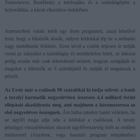
Teamviewer, RustDesk) a telefonjára és a számítógépére a
helyreállítás, a károk elkerülése érdekében.
Amennyiben valaki letölt egy ilyen programot, azzal lehetővé
teszi, hogy a bűnözők lássák, milyen kódokkal lép be a netbanki
vagy mobilbanki felületre. Ezen kívül a csalók teljesen át tudják
venni az irányítást a számítógép és mobiltelefon felett, az áldozat
pedig ezután már csak tehetetlenül nézheti, hogyan szolgálják ki
magukat a bűnözők az ő számlájáról és utalják el maguknak a
pénzét.
Az Erste már a csalások 90 százalékát ki tudja szűrni: a bank
a tavalyi harmadik negyedévben összesen 4,4 milliárd forint
ellopását akadályozta meg, ami majdnem a háromszorosa az
első negyedéves összegnek.
Ám hiába minden banki védelem, ha
az ügyfél maga adja oda a kódokat a csalóknak. A tavaly
pénzügyi visszaélésekkel okozott ügyfélveszteség felét az említett
módszerrel (Anydesk, vagy hasonló program telepíttetése)