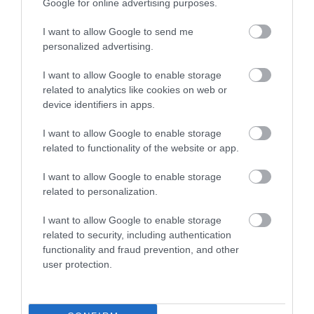
Google for online advertising purposes.
I want to allow Google to send me
personalized advertising.
I want to allow Google to enable storage
PÉNZ
related to analytics like cookies on web or
device identifiers in apps.
Kamatcsökkentés, hosszabb futamidő: így
változtak a személyi kölcsönök feltételei
I want to allow Google to enable storage
related to functionality of the website or app.
A személyi kölcsönök piacára is begyűrűzött a jegybank
I want to allow Google to enable storage
kamatcsökkenése és a bankközi, pénzpiaci hozamok
related to personalization.
mérséklődése. Két bank is csökkentett a kamaton, egynél pedig a
futamidő 10 évre kitolása…
I want to allow Google to enable storage
related to security, including authentication
functionality and fraud prevention, and other
user protection.