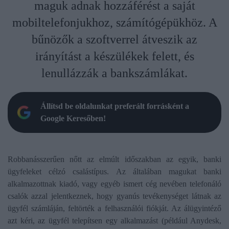
maguk adnak hozzáférést a saját
mobiltelefonjukhoz, számítógépükhöz. A
bűnözők a szoftverrel átveszik az
irányítást a készülékek felett, és
lenullázzák a bankszámlákat.
Állítsd be oldalunkat preferált forrásként a
Google Keresőben!
Robbanásszerűen nőtt az elmúlt időszakban az egyik, banki
ügyfeleket célzó csalástípus. Az általában magukat banki
alkalmazottnak kiadó, vagy egyéb ismert cég nevében telefonáló
csalók azzal jelentkeznek, hogy gyanús tevékenységet látnak az
ügyfél számláján, feltörték a felhasználói fiókját. Az álügyintéző
azt kéri, az ügyfél telepítsen egy alkalmazást (például Anydesk,