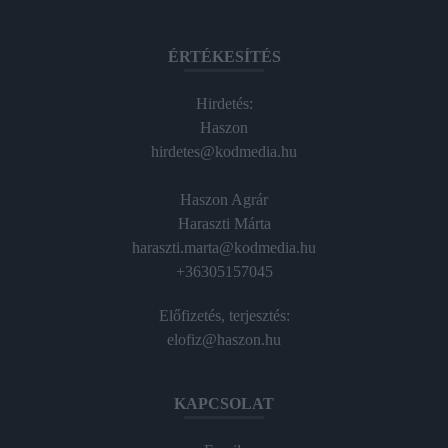
ÉRTÉKESÍTÉS
Hirdetés:
Haszon
hirdetes@kodmedia.hu
Haszon Agrár
Haraszti Márta
haraszti.marta@kodmedia.hu
+36305157045
Előfizetés, terjesztés:
elofiz@haszon.hu
KAPCSOLAT