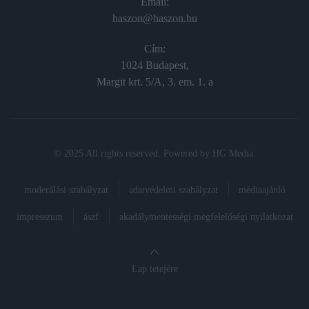
Email:
haszon@haszon.hu
Cím:
1024 Budapest,
Margit krt. 5/A, 3. em. 1. a
© 2025 All rights reserved. Powered by
HG Media
.
moderálási szabályzat
adatvédelmi szabályzat
médiaajánló
impresszum
ászf
akadálymentességi megfelelőségi nyilatkozat
Lap tetejére