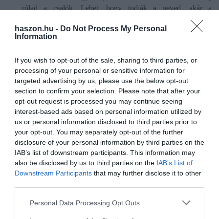
rólad a csalók. Lehet, hogy tudják a neved, akár a
számlavezető bankod is. De légy résen, fogadd meg
haszon.hu -
Do Not Process My Personal
tanácsainkat, ismerd fel, ha csalók keresnek!
Information
Soha ne utald el a számládon levő pénzt állítólagos biztonsági
számlára, ha arra kérnek, hiszen a bankok ilyet soha nem
If you wish to opt-out of the sale, sharing to third parties, or
tesznek!
processing of your personal or sensitive information for
A bank, amikor csak lehet, igyekszik téged és a pénzed
targeted advertising by us, please use the below opt-out
megvédeni, ezért csalás gyanúja esetén azonnal blokkoljuk a
section to confirm your selection. Please note that after your
opt-out request is processed you may continue seeing
számlád és a kártyád használatát, és ezt követően
interest-based ads based on personal information utilized by
megpróbáljuk felvenni veled a kapcsolatot. Mi nem fogunk
us or personal information disclosed to third parties prior to
téged sürgetni, főleg nem átkapcsolni hívás közben egy
your opt-out. You may separately opt-out of the further
másik bankhoz.
disclosure of your personal information by third parties on the
IAB’s list of downstream participants. This information may
also be disclosed by us to third parties on the
IAB’s List of
csalás
csalók
adathalászat
program
erste
Downstream Participants
that may further disclose it to other
third parties.
figyelmeztetés
veszély
Please note that this website/app uses one or more Google
Personal Data Processing Opt Outs
services and may gather and store information including but