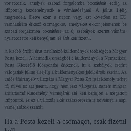
vonatkozik, amelyek szabad forgalomba bocsátását eddig az
időpontig kezdeményezik a vámhatóságnál. A július 1-jéig
megrendelt, illetve ezen a napon vagy ezt követően az EU
vámhatárára érkező csomagokra, amelyeket ekkor jelentenek be
szabad forgalomba bocsátásra, az új szabályok szerint vámáru-
nyilatkozatot kell benyújtani és áfát kell fizetni.
A kisebb értékű árut tartalmazó küldemények többségét a Magyar
Posta kezeli. A harmadik országból a küldemények a Nemzetközi
Posta Kicserélő Központba érkeznek, itt a szabályok szerint
válogatják július elsejéig a küldeményeken jelölt érték szerint. Az
uniós áfairányelv változása a Magyar Posta Zrt-re is komoly terhet
ró, mivel ez azt jelenti, hogy nem lesz válogatás, hanem minden
árutartalmú küldemény vámeljárás alá kell kerüljön a megadott
időponttól, és ez a változás akár százszorosára is növelheti a napi
vámeljárások számát.
Ha a Posta kezeli a csomagot, csak fizetni