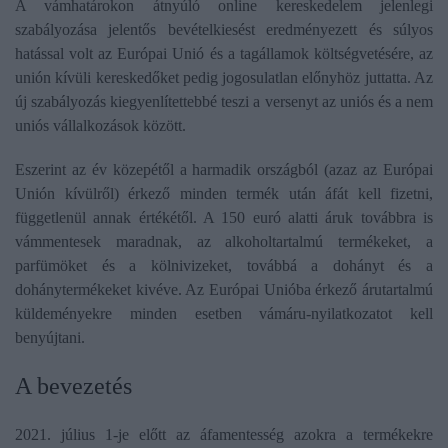
A vámhatárokon átnyúló online kereskedelem jelenlegi
szabályozása jelentős bevételkiesést eredményezett és súlyos
hatással volt az Európai Unió és a tagállamok költségvetésére, az
unión kívüli kereskedőket pedig jogosulatlan előnyhöz juttatta. Az
új szabályozás kiegyenlítettebbé teszi a versenyt az uniós és a nem
uniós vállalkozások között.
Eszerint az év közepétől a harmadik országból (azaz az Európai
Unión kívülről) érkező minden termék után áfát kell fizetni,
függetlenül annak értékétől. A 150 euró alatti áruk továbbra is
vámmentesek maradnak, az alkoholtartalmú termékeket, a
parfümöket és a kölnivizeket, továbbá a dohányt és a
dohánytermékeket kivéve. Az Európai Unióba érkező árutartalmú
küldeményekre minden esetben vámáru-nyilatkozatot kell
benyújtani.
A bevezetés
2021. július 1-je előtt az áfamentesség azokra a termékekre