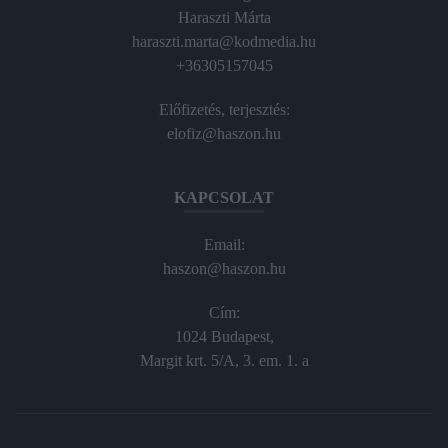
Haraszti Márta
haraszti.marta@kodmedia.hu
+36305157045
Előfizetés, terjesztés:
elofiz@haszon.hu
KAPCSOLAT
Email:
haszon@haszon.hu
Cím:
1024 Budapest,
Margit krt. 5/A, 3. em. 1. a