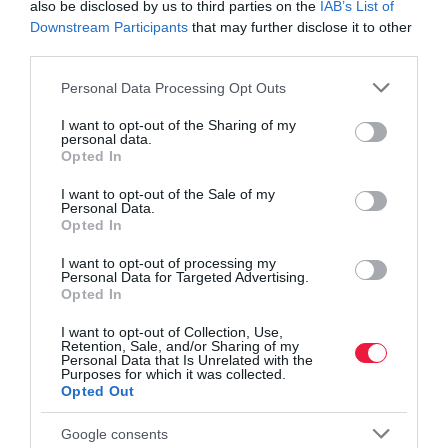
also be disclosed by us to third parties on the
IAB’s List of
csomagküldő szolgálat
csomagküldés
csomagolóanyag
Downstream Participants
that may further disclose it to other
csomag
rendelés
eu
európai unió
szabály
third parties.
rendelet
fizetés
egyenlőtlenség
igazságtalanság
Please note that this website/app uses one or more Google
Personal Data Processing Opt Outs
services and may gather and store information including but
verseny
versenyhátrány
bevételkiesés
bevétel
not limited to your visit or usage behaviour. You may click to
I want to opt-out of the Sharing of my
personal data.
grant or deny consent to Google and its third-party tags to
magyar posta
vámolás
vámeljárás
kína
Opted In
use your data for below specified purposes in below Google
e-kereskedelem
consent section.
I want to opt-out of the Sale of my
Personal Data.
Opted In
I want to opt-out of processing my
Personal Data for Targeted Advertising.
Opted In
I want to opt-out of Collection, Use,
Retention, Sale, and/or Sharing of my
Personal Data that Is Unrelated with the
Purposes for which it was collected.
Opted Out
Google consents