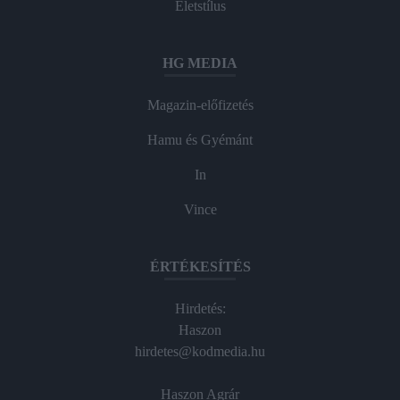
Életstílus
HG MEDIA
Magazin-előfizetés
Hamu és Gyémánt
In
Vince
ÉRTÉKESÍTÉS
Hirdetés:
Haszon
hirdetes@kodmedia.hu
Haszon Agrár