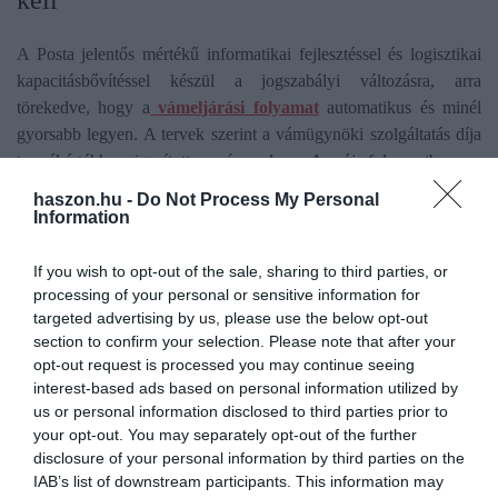
kell
A Posta jelentős mértékű informatikai fejlesztéssel és logisztikai
kapacitásbővítéssel készül a jogszabályi változásra, arra
törekedve, hogy a
vámeljárási folyamat
automatikus és minél
gyorsabb legyen. A tervek szerint a vámügynöki szolgáltatás díja
termékértékhez igazítottan sávos lesz. Az új folyamatban az
ügyfelek számára elsődlegesen az online fizetés lesz ajánlott,
haszon.hu -
Do Not Process My Personal
amelyhez díjelőny is társul.
Information
Minden online rendelés esetén, de a vámeljárás miatt az Európai
If you wish to opt-out of the sale, sharing to third parties, or
Unión kívüli rendeléskor különösen fontos a pontos címadatok
processing of your personal or sensitive information for
(név, cím) mellett az elektronikus elérhetőségek (email, telefon)
targeted advertising by us, please use the below opt-out
section to confirm your selection. Please note that after your
megadása is, mert a megfelelő adatok birtokában a Posta
opt-out request is processed you may continue seeing
automatikusan elvégzi a vámeljárást, és fizetést követően a
interest-based ads based on personal information utilized by
szabályok szerint kézbesíti a küldeményt.
us or personal information disclosed to third parties prior to
your opt-out. You may separately opt-out of the further
disclosure of your personal information by third parties on the
vám
áfa
általános forgalmi adó
IAB’s list of downstream participants. This information may