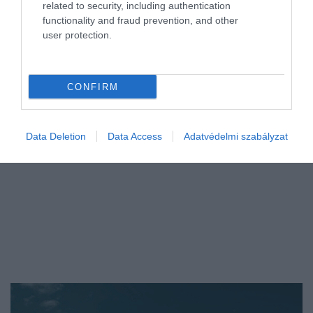
related to security, including authentication
Az Eurostat legújabb adatai szerint az Európai Unióban dolgozó
functionality and fraud prevention, and other
user protection.
nők óránkénti bruttó bére 11,1 százalékkal alacsonyabb a
férfiakénál. Érzékeltetésképpen: ez éves szinten fejenként
csaknem 3900 eurós…
CONFIRM
Data Deletion
Data Access
Adatvédelmi szabályzat