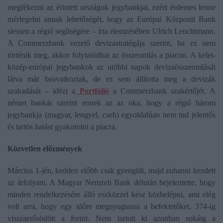
megfékezni az érintett országok jegybankjai, ezért érdemes lenne
mérlegelni annak lehetőségét, hogy az Európai Központi Bank
siessen a régió segítségére – írta elemzésében Ulrich Leuchtmann.
A Commerzbank vezető devizastratégája szerint, ha ez nem
történik meg, akkor folytatódhat az összeomlás a piacon. A kelet-
közép-európai jegybankok az utóbbi napok devizaösszeomlását
látva már beavatkoztak, de ez sem állította meg a devizák
szakadását – idézi a
Portfólió
a Commerzbank szakértőjét. A
német bankár szerint ennek az az oka, hogy a régió három
jegybankja (magyar, lengyel, cseh) egyoldalúan nem tud jelentős
és tartós hatást gyakorolni a piacra.
Közvetlen előzmények
Március 1-jén, kedden előbb csak gyengült, majd zuhanni kezdett
az árfolyam. A Magyar Nemzeti Bank délután bejelentette, hogy
minden rendelkezésére álló eszközzel kész közbelépni, ami elég
volt arra, hogy egy időre megnyugtassa a befektetőket, 374-ig
visszaerősödött a forint. Nem tartott ki azonban sokáig a