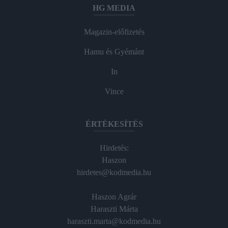
HG MEDIA
Magazin-előfizetés
Hamu és Gyémánt
In
Vince
ÉRTÉKESÍTÉS
Hirdetés:
Haszon
hirdetes@kodmedia.hu
Haszon Agrár
Haraszti Márta
haraszti.marta@kodmedia.hu