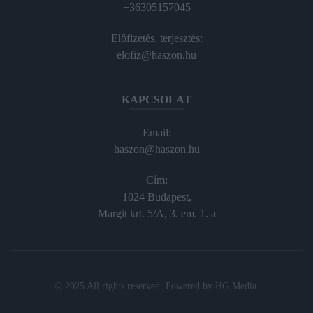
+36305157045
Előfizetés, terjesztés:
elofiz@haszon.hu
KAPCSOLAT
Email:
haszon@haszon.hu
Cím:
1024 Budapest,
Margit krt. 5/A, 3. em. 1. a
© 2025 All rights reserved. Powered by
HG Media
.