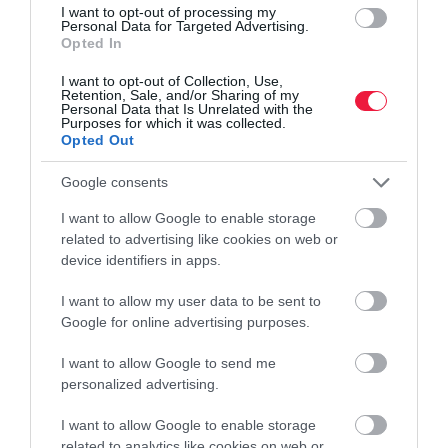
I want to opt-out of processing my
Personal Data for Targeted Advertising.
Opted In
I want to opt-out of Collection, Use,
Retention, Sale, and/or Sharing of my
Personal Data that Is Unrelated with the
Purposes for which it was collected.
Opted Out
Google consents
I want to allow Google to enable storage
related to advertising like cookies on web or
device identifiers in apps.
I want to allow my user data to be sent to
ÁLLÁS
Google for online advertising purposes.
Így védd meg a munkádat az AI-tól
I want to allow Google to send me
personalized advertising.
A mesterséges intelligencia (AI) egyre több feladatot képes
automatizálni, ezért sok munkavállaló attól tart, hogy előbb-utóbb
I want to allow Google to enable storage
a saját állását is veszélyezteti. Andrea Wasserman vezetői
related to analytics like cookies on web or