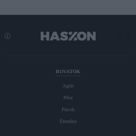
ROVATOK
Agrár
Pénz
Piacok
Életstílus