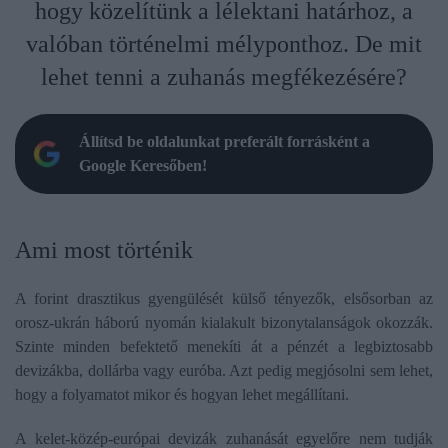
hogy közelítünk a lélektani határhoz, a
valóban történelmi mélyponthoz. De mit
lehet tenni a zuhanás megfékezésére?
Állítsd be oldalunkat preferált forrásként a
Google Keresőben!
Ami most történik
A forint drasztikus gyengülését külső tényezők, elsősorban az
orosz-ukrán háború nyomán kialakult bizonytalanságok okozzák.
Szinte minden befektető menekíti át a pénzét a legbiztosabb
devizákba, dollárba vagy euróba. Azt pedig megjósolni sem lehet,
hogy a folyamatot mikor és hogyan lehet megállítani.
A kelet-közép-európai devizák zuhanását egyelőre nem tudják