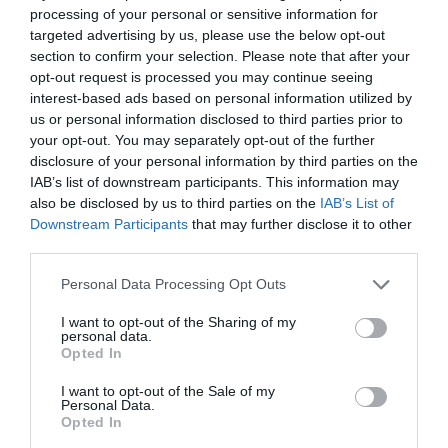
processing of your personal or sensitive information for
nem érkezett válasz.
targeted advertising by us, please use the below opt-out
section to confirm your selection. Please note that after your
opt-out request is processed you may continue seeing
euró
forintgyengülés
árfolyamzuhanás
jegybank
interest-based ads based on personal information utilized by
us or personal information disclosed to third parties prior to
mnb
kamatemelés
infláció
árfolyam
your opt-out. You may separately opt-out of the further
disclosure of your personal information by third parties on the
IAB’s list of downstream participants. This information may
also be disclosed by us to third parties on the
IAB’s List of
Downstream Participants
that may further disclose it to other
third parties.
Please note that this website/app uses one or more Google
Personal Data Processing Opt Outs
services and may gather and store information including but
not limited to your visit or usage behaviour. You may click to
I want to opt-out of the Sharing of my
personal data.
grant or deny consent to Google and its third-party tags to
Opted In
use your data for below specified purposes in below Google
consent section.
I want to opt-out of the Sale of my
Personal Data.
Opted In