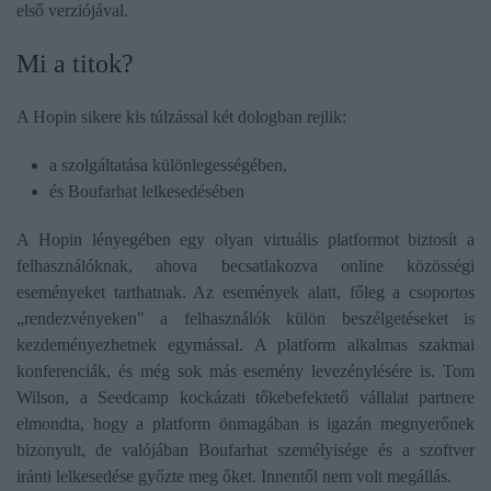
első verziójával.
Mi a titok?
A Hopin sikere kis túlzással két dologban rejlik:
a szolgáltatása különlegességében,
és Boufarhat lelkesedésében
A Hopin lényegében egy olyan virtuális platformot biztosít a
felhasználóknak, ahova becsatlakozva online közösségi
eseményeket tarthatnak. Az események alatt, főleg a csoportos
„rendezvényeken" a felhasználók külön beszélgetéseket is
kezdeményezhetnek egymással. A platform alkalmas szakmai
konferenciák, és még sok más esemény levezénylésére is. Tom
Wilson, a Seedcamp kockázati tőkebefektető vállalat partnere
elmondta, hogy a platform önmagában is igazán megnyerőnek
bizonyult, de valójában Boufarhat személyisége és a szoftver
iránti lelkesedése győzte meg őket. Innentől nem volt megállás.