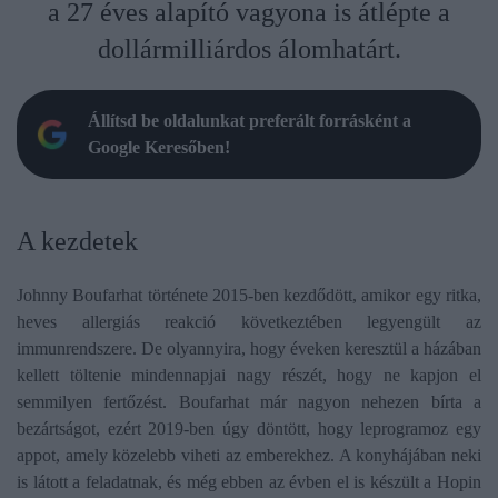
a 27 éves alapító vagyona is átlépte a
dollármilliárdos álomhatárt.
Állítsd be oldalunkat preferált forrásként a
Google Keresőben!
A kezdetek
Johnny Boufarhat története 2015-ben kezdődött, amikor egy ritka,
heves allergiás reakció következtében legyengült az
immunrendszere. De olyannyira, hogy éveken keresztül a házában
kellett töltenie mindennapjai nagy részét, hogy ne kapjon el
semmilyen fertőzést. Boufarhat már nagyon nehezen bírta a
bezártságot, ezért 2019-ben úgy döntött, hogy leprogramoz egy
appot, amely közelebb viheti az emberekhez. A konyhájában neki
is látott a feladatnak, és még ebben az évben el is készült a Hopin