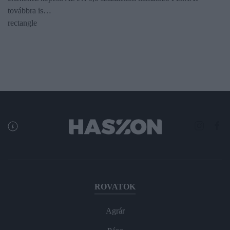
továbbra is…
rectangle
ROVATOK
Agrár