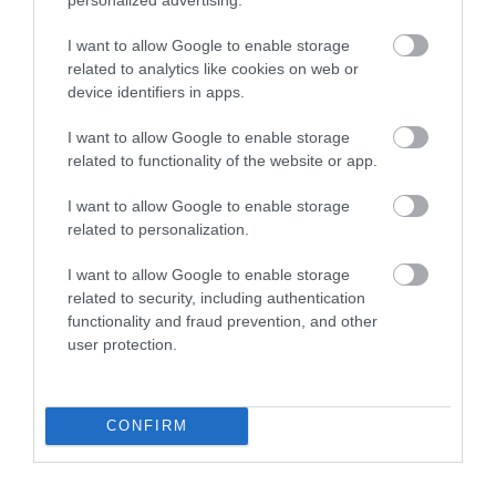
Így lehet külföldről is nyugdíjad
I want to allow Google to enable storage
related to analytics like cookies on web or
A legalább 12 hónapos külföldi szolgálati idővel rendelkező
device identifiers in apps.
magyar állampolgárok az EU, az EGT országaiból és az Egyesült
Királyságból is jogosultak résznyugdíjra, amelyet egyetlen
I want to allow Google to enable storage
related to functionality of the website or app.
igényléssel, a…
I want to allow Google to enable storage
related to personalization.
I want to allow Google to enable storage
related to security, including authentication
functionality and fraud prevention, and other
user protection.
CONFIRM