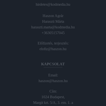
hirdetes@kodmedia.hu
Haszon Agrár
Haraszti Márta
haraszti.marta@kodmedia.hu
+36305157045
Előfizetés, terjesztés:
elofiz@haszon.hu
KAPCSOLAT
Email:
haszon@haszon.hu
Cím:
1024 Budapest,
Margit krt. 5/A, 3. em. 1. a