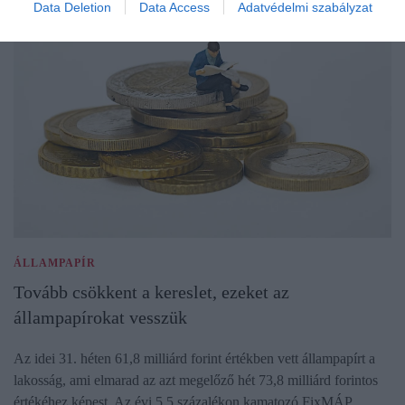
Data Deletion
Data Access
Adatvédelmi szabályzat
ÁLLAMPAPÍR
Tovább csökkent a kereslet, ezeket az
állampapírokat vesszük
Az idei 31. héten 61,8 milliárd forint értékben vett állampapírt a
lakosság, ami elmarad az azt megelőző hét 73,8 milliárd forintos
értékéhez képest. Az évi 5,5 százalékon kamatozó FixMÁP