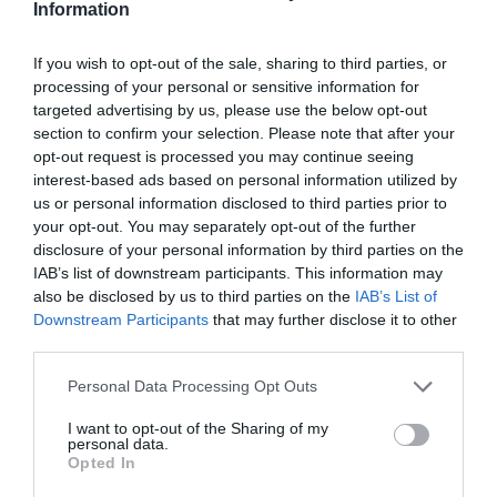
Information
One Tusk
Topi
If you wish to opt-out of the sale, sharing to third parties, or
Jamm
processing of your personal or sensitive information for
targeted advertising by us, please use the below opt-out
Boufarhat története azért is különleges, mert autodidakta módon
section to confirm your selection. Please note that after your
tanult meg programozni, és alig két évre volt szüksége ahhoz,
opt-out request is processed you may continue seeing
hogy csupán 27 évesen, önerőből, dollármilliárdossá váljon.
interest-based ads based on personal information utilized by
us or personal information disclosed to third parties prior to
your opt-out. You may separately opt-out of the further
gazdagság
siker
innováció
milliárdos
disclosure of your personal information by third parties on the
IAB’s list of downstream participants. This information may
programozás
also be disclosed by us to third parties on the
IAB’s List of
Downstream Participants
that may further disclose it to other
third parties.
Please note that this website/app uses one or more Google
Personal Data Processing Opt Outs
services and may gather and store information including but
not limited to your visit or usage behaviour. You may click to
I want to opt-out of the Sharing of my
personal data.
grant or deny consent to Google and its third-party tags to
Opted In
use your data for below specified purposes in below Google