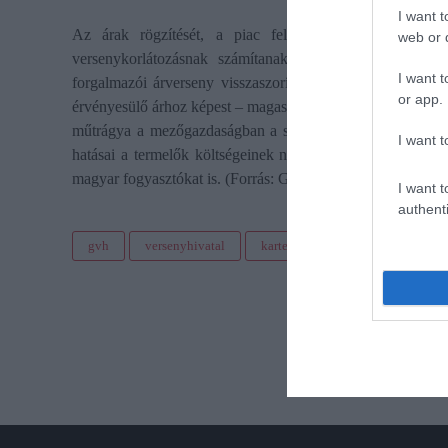
I want t
Az árak rögzítését, a piac felosztását célzó tiltott
web or d
versenykorlátozásnak számítanak, mivel jelentős társad
I want t
forgalmazói árverseny visszaszorítása miatt a hazai gazdák
or app.
érvényesülő árhoz képest – magasabb árakkal szembesülhett
műtrágya a mezőgazdaságban a szántóföldi tápanyag-utánp
I want t
hatásai a termelők költségeinek növelésével tovább gyűrűzh
magyar fogyasztókat is. (Forrás: GVH)
I want t
authenti
gvh
versenyhivatal
kartellezés
eljárás
bír