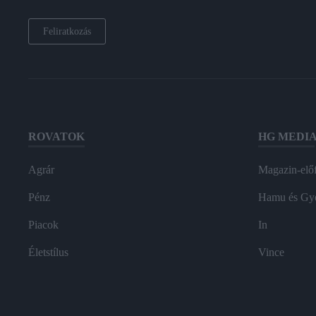
Feliratkozás
ROVATOK
HG MEDI
Agrár
Magazin-előf
Pénz
Hamu és Gy
Piacok
In
Életstílus
Vince