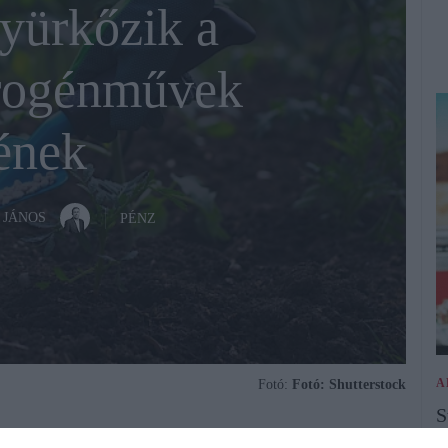
yürkőzik a
rogénművek
ének
 JÁNOS
PÉNZ
A
Fotó:
Fotó: Shutterstock
S
l