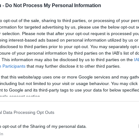
u -
Do Not Process My Personal Information
A
é
to opt-out of the sale, sharing to third parties, or processing of your per
formation for targeted advertising by us, please use the below opt-out s
m
r selection. Please note that after your opt-out request is processed y
v
eing interest-based ads based on personal information utilized by us or
disclosed to third parties prior to your opt-out. You may separately opt-
losure of your personal information by third parties on the IAB’s list of
. This information may also be disclosed by us to third parties on the
IA
Participants
that may further disclose it to other third parties.
 that this website/app uses one or more Google services and may gath
including but not limited to your visit or usage behaviour. You may click 
sének megfelelően a Gazdasági
 to Google and its third-party tags to use your data for below specifi
ljárásban vizsgálja a Nitrogénművek
ogle consent section.
alán azt írja, a bíróság a legsúlyosabb
l Data Processing Opt Outs
losztás – tekintetében megerősítette a
o opt-out of the Sharing of my personal data.
i döntését.
In