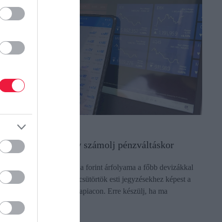
ORINT
yengült a forint, így számolj pénzváltáskor
utatjuk, hogyan változott a forint árfolyama a főbb devizákkal
zemben péntek reggelre a csütörtök esti jegyzésekhez képest a
emzetközi bankközi devizapiacon. Erre készülj, ha ma
ülföldön…
ectangle