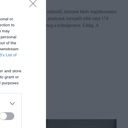
 NAV egy filmgyártásban működő, kiterjedt fiktív foglalkoztatási
s számlázási láncot tárt fel, amelynek szereplői több mint 174
sonal or
ection to
illió forinttal károsították meg a költségvetést. Eddig. A
ou may
izsgálat…
 personal
out of the
 downstream
B’s List of
er and store
to grant or
ed purposes