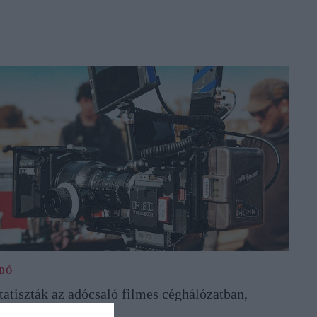
DÓ
tatiszták az adócsaló filmes céghálózatban,
ecsapott a NAV