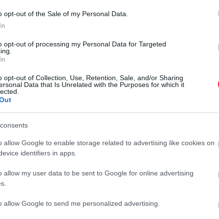
o opt-out of the Sale of my Personal Data.
rált forrásként a Google Keresőben!
In
to opt-out of processing my Personal Data for Targeted
ing.
ordösszegű, 11 milliárd forintos bírságot a Nitrogénművek
In
en keresztül jogsértően korlátozta a versenyt a hazai
artellt, ugyanakkor a Nitrogénművek Zrt. – illetve egy
o opt-out of Collection, Use, Retention, Sale, and/or Sharing
ersonal Data that Is Unrelated with the Purposes for which it
atát.
lected.
Out
4. október 3-án döntött a Fővárosi Törvényszék, amely az
setének, azonban a legsúlyosabb jogsértések (árrögzítés,
consents
F
yhatóság eredeti döntését.
Az ügy további körülményeit,
G
o allow Google to enable storage related to advertising like cookies on
a kiszabott bírság mértékét illetően megismételt eljárásra
evice identifiers in apps.
M
o allow my user data to be sent to Google for online advertising
s
nács eredeti döntése mellett, ezért a GVH felülvizsgálati
s.
n
al az indokolással utasította el, hogy „az ügy nem vetett
k
Mindez azt jelenti, hogy a GVH a Fővárosi Törvényszék
to allow Google to send me personalized advertising.
r
Nitrogénművek Zrt. kartellezését.