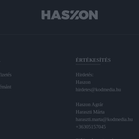
A
ÉRTÉKESÍTÉS
izetés
Hirdetés:
Haszon
émánt
hirdetes@kodmedia.hu
Haszon Agrár
Haraszti Márta
haraszti.marta@kodmedia.hu
+36305157045