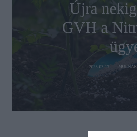
Újra nekig
GVH a Nit
ügy
MOLNÁR
2025-03-13