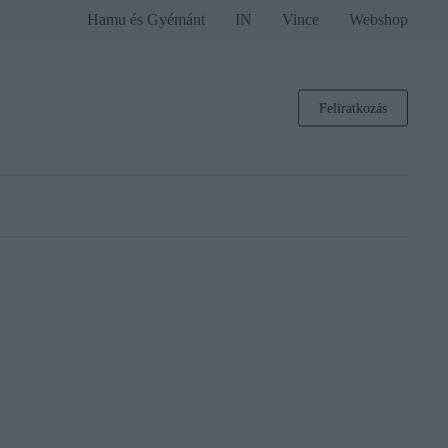
Hamu és Gyémánt
IN
Vince
Webshop
Feliratkozás