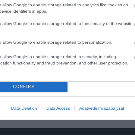
o allow Google to enable storage related to analytics like cookies on
 megállapodások – vagyis a kartellek – a legsúlyosabb
evice identifiers in apps.
almi károkat okozhatnak. A műtrágya-kartell esetében a
o allow Google to enable storage related to functionality of the website
 a jogsértés időtartama alatt – a tiszta versenyhelyzetben
ek, vagyis a cég kárt okozott a magyar gazdáknak. Mivel a
ótlás szempontjából meghatározó jelentőségű, a jogsértés
o allow Google to enable storage related to personalization.
ettek az élelmiszerpiacra, potenciálisan károsítva ezzel a
o allow Google to enable storage related to security, including
cation functionality and fraud prevention, and other user protection.
óság
ítélet
nitrogénművek
CONFIRM
Data Deletion
Data Access
Adatvédelmi szabályzat