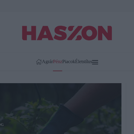
Agrár
Pénz
Piacok
Életstílus
OG