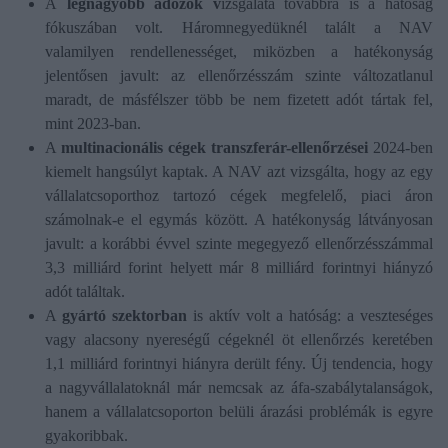
A
legnagyobb adózók v
izsgálata továbbra is a hatóság
fókuszában volt. Háromnegyedüknél talált a NAV
valamilyen rendellenességet, miközben a hatékonyság
jelentősen javult: az ellenőrzésszám szinte változatlanul
maradt, de másfélszer több be nem fizetett adót tártak fel,
mint 2023-ban.
A
multinacionális cégek transzferár-ellenőrzései
2024-ben
kiemelt hangsúlyt kaptak. A NAV azt vizsgálta, hogy az egy
vállalatcsoporthoz tartozó cégek megfelelő, piaci áron
számolnak-e el egymás között. A hatékonyság látványosan
javult: a korábbi évvel szinte megegyező ellenőrzésszámmal
3,3 milliárd forint helyett már 8 milliárd forintnyi hiányzó
adót találtak.
A
gyártó szektorban
is aktív volt a hatóság: a veszteséges
vagy alacsony nyereségű cégeknél öt ellenőrzés keretében
1,1 milliárd forintnyi hiányra derült fény. Új tendencia, hogy
a nagyvállalatoknál már nemcsak az áfa-szabálytalanságok,
hanem a vállalatcsoporton belüli árazási problémák is egyre
gyakoribbak.