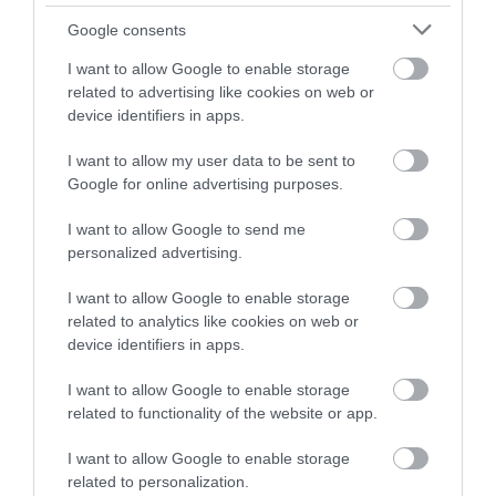
Google consents
Olvasd el ezt is!
I want to allow Google to enable storage
related to advertising like cookies on web or
Azonnal beveti új, hatékony fegyvereit a NAV
device identifiers in apps.
Gyorsabban lehet lekerülni a NAV feketelistájáról,
de ára van
I want to allow my user data to be sent to
Lakást adsz ki? Erre is rámozdult a NAV
Google for online advertising purposes.
I want to allow Google to send me
personalized advertising.
adó
nav
adózás
ellenőrzés
hatékonyság
I want to allow Google to enable storage
related to analytics like cookies on web or
device identifiers in apps.
I want to allow Google to enable storage
related to functionality of the website or app.
I want to allow Google to enable storage
related to personalization.