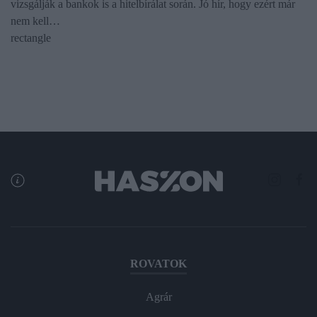
vizsgálják a bankok is a hitelbírálat során. Jó hír, hogy ezért már
nem kell…
rectangle
ROVATOK
Agrár