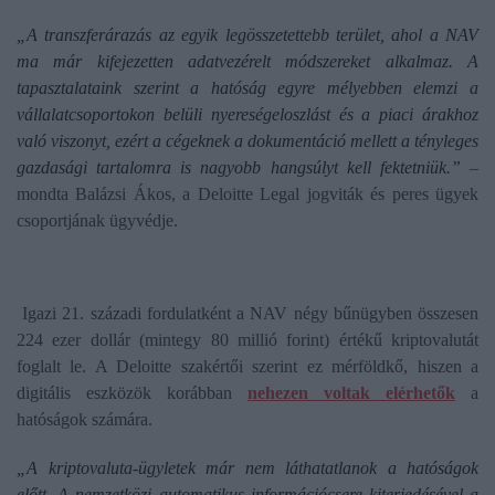
„A transzferárazás az egyik legösszetettebb terület, ahol a NAV
ma már kifejezetten adatvezérelt módszereket alkalmaz. A
tapasztalataink szerint a hatóság egyre mélyebben elemzi a
vállalatcsoportokon belüli nyereségeloszlást és a piaci árakhoz
való viszonyt, ezért a cégeknek a dokumentáció mellett a tényleges
gazdasági tartalomra is nagyobb hangsúlyt kell fektetniük.”
–
mondta Balázsi Ákos, a Deloitte Legal jogviták és peres ügyek
csoportjának ügyvédje.
Igazi 21. századi fordulatként a NAV négy bűnügyben összesen
224 ezer dollár (mintegy 80 millió forint) értékű kriptovalutát
foglalt le. A Deloitte szakértői szerint ez mérföldkő, hiszen a
digitális eszközök korábban
nehezen voltak elérhetők
a
hatóságok számára.
„A kriptovaluta-ügyletek már nem láthatatlanok a hatóságok
előtt. A nemzetközi automatikus információcsere kiterjedésével a