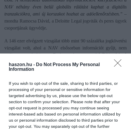
NAV néhány éven belül globális rálátást kaphat a digitális
tranzakciókra, ami új korszakot hozhat az adóellenőrzésben.”
–
mondta Ramocsa Dávid, a Deloitte Legal jogviták és peres ügyek
csoportjának ügyvédje.
A 146 ezer elvégzett vizsgálat több mint 90 százaléka jogkövetési
vizsgálat volt, ahol a NAV elsősorban információt gyűjt, nem
pedig azonnal büntet. Ezek gyakran egy későbbi, átfogó
ellenőrzést készítenek elő. A hatóság megközelítése változik:
haszon.hu -
Do Not Process My Personal
egyre inkább támogatja az adózókat, és önálló javításra ösztönöz.
Information
Büntetést csak komolyabb problémák esetén szab ki, ekkor
viszont akár 200 százalékos bírságot is alkalmazhat.
If you wish to opt-out of the sale, sharing to third parties, or
processing of your personal or sensitive information for
targeted advertising by us, please use the below opt-out
A NAV szakmai teljesítményét jól mutatja, hogy elsőfokon az
section to confirm your selection. Please note that after your
ügyek 82 százalékát, a Kúria előtt pedig 77 százalékát nyerte
opt-out request is processed you may continue seeing
meg.
Érdekes azonban, hogy a perköltségeknek csak 55, illetve
interest-based ads based on personal information utilized by
52 százalékát ítélték meg a hatóság javára – ami azt jelezheti,
us or personal information disclosed to third parties prior to
hogy a nagyobb összegű vitákban az adózók érvelése is erősödik.
your opt-out. You may separately opt-out of the further