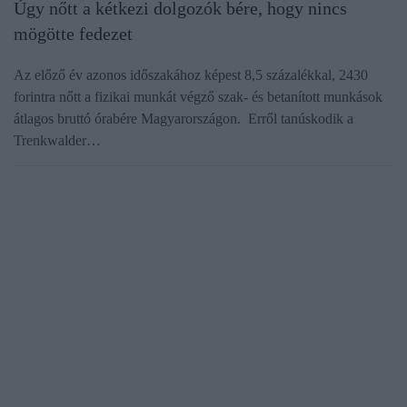
Úgy nőtt a kétkezi dolgozók bére, hogy nincs
mögötte fedezet
Az előző év azonos időszakához képest 8,5 százalékkal, 2430
forintra nőtt a fizikai munkát végző szak- és betanított munkások
átlagos bruttó órabére Magyarországon. Erről tanúskodik a
Trenkwalder…