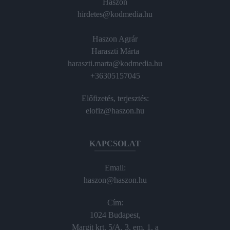
Haszon
hirdetes@kodmedia.hu
Haszon Agrár
Haraszti Márta
haraszti.marta@kodmedia.hu
+36305157045
Előfizetés, terjesztés:
elofiz@haszon.hu
KAPCSOLAT
Email:
haszon@haszon.hu
Cím:
1024 Budapest,
Margit krt. 5/A, 3. em. 1. a