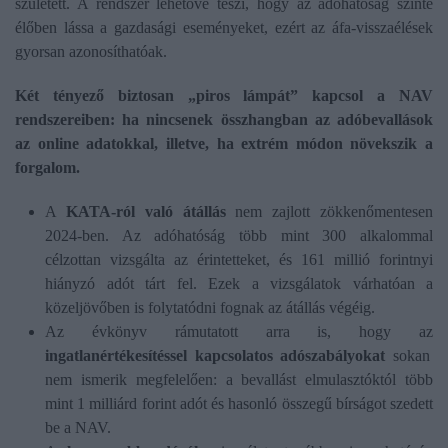
született. A rendszer lehetővé teszi, hogy az adóhatóság szinte
élőben lássa a gazdasági eseményeket, ezért az áfa-visszaélések
gyorsan azonosíthatóak.
Két tényező biztosan „piros lámpát” kapcsol a NAV
rendszereiben: ha nincsenek összhangban az adóbevallások
az online adatokkal, illetve, ha extrém módon növekszik a
forgalom.
A
KATA-ról való átállás
nem zajlott zökkenőmentesen
2024-ben. Az adóhatóság több mint 300 alkalommal
célzottan vizsgálta az érintetteket, és 161 millió forintnyi
hiányzó adót tárt fel. Ezek a vizsgálatok várhatóan a
közeljövőben is folytatódni fognak az átállás végéig.
Az évkönyv rámutatott arra is, hogy az
ingatlanértékesítéssel kapcsolatos adószabályokat
sokan
nem ismerik megfelelően: a bevallást elmulasztóktól több
mint 1 milliárd forint adót és hasonló összegű bírságot szedett
be a NAV.