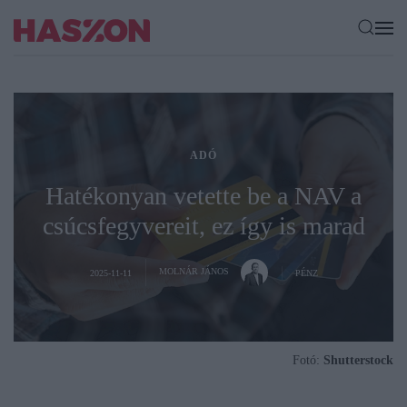
ADÓ
Hatékonyan vetette be a NAV a
csúcsfegyvereit, ez így is marad
MOLNÁR JÁNOS
2025-11-11
PÉNZ
Fotó:
Shutterstock