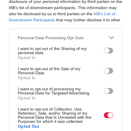
disclosure of your personal information by third parties on the
A fizetési nehézségek számottevően nőttek: 30 százalékkal több
IAB’s list of downstream participants. This information may
részletfizetési, halasztási vagy mérséklési kérelmet nyújtottak be,
also be disclosed by us to third parties on the
IAB’s List of
amiből összesen 133,2 milliárd forintnyi könnyítést engedélyezett
Downstream Participants
that may further disclose it to other
third parties.
az adóhatóság. A jelenlegi trendek alapján különösen a következő
adózói csoportok számíthatnak fokozott ellenőrzésre:
Please note that this website/app uses one or more Google
Personal Data Processing Opt Outs
services and may gather and store information including but
transzferárazással érintett multinacionális vállalatok,
not limited to your visit or usage behaviour. You may click to
I want to opt-out of the Sharing of my
personal data.
adókedvezményeket igénybe vevők,
grant or deny consent to Google and its third-party tags to
Opted In
rendszeresen importáló cégek,
use your data for below specified purposes in below Google
consent section.
elektronikus kereskedelmi szereplők.
I want to opt-out of the Sale of my
Personal Data.
Opted In
Magyarországon a korábbi bírósági döntések iránymutatásként
szolgálnak a későbbi hasonló ügyekben, ezért a NAV ezeket saját
I want to opt-out of processing my
Personal Data for Targeted Advertising.
eljárásai során is figyelembe veszi. Az adózók számára érdemes
Opted In
felkészülni: a hasonló esetek tanulmányozása és a korai, proaktív
egyeztetés csökkentheti a vitás helyzetek kialakulásának
I want to opt-out of Collection, Use,
Retention, Sale, and/or Sharing of my
kockázatát.
Personal Data that Is Unrelated with the
Purposes for which it was collected.
Opted Out