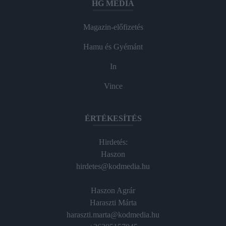
HG MEDIA
Magazin-előfizetés
Hamu és Gyémánt
In
Vince
ÉRTÉKESÍTÉS
Hirdetés:
Haszon
hirdetes@kodmedia.hu
Haszon Agrár
Haraszti Márta
haraszti.marta@kodmedia.hu