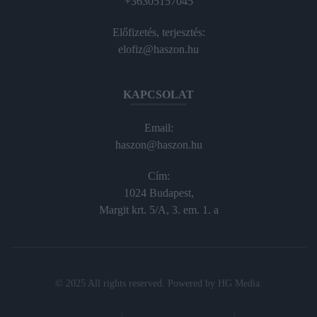
+36305157045
Előfizetés, terjesztés:
elofiz@haszon.hu
KAPCSOLAT
Email:
haszon@haszon.hu
Cím:
1024 Budapest,
Margit krt. 5/A, 3. em. 1. a
© 2025 All rights reserved. Powered by
HG Media
.