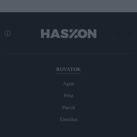
ROVATOK
Agrár
Pénz
Piacok
Életstílus