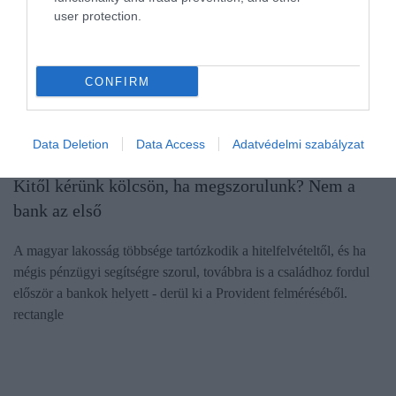
user protection.
CONFIRM
Data Deletion
Data Access
Adatvédelmi szabályzat
PÉNZ
Kitől kérünk kölcsön, ha megszorulunk? Nem a
bank az első
A magyar lakosság többsége tartózkodik a hitelfelvételtől, és ha
mégis pénzügyi segítségre szorul, továbbra is a családhoz fordul
először a bankok helyett - derül ki a Provident felméréséből.
rectangle