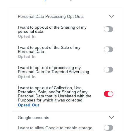
third parties.
Please note that this website/app uses one or more Google
Personal Data Processing Opt Outs
services and may gather and store information including but
not limited to your visit or usage behaviour. You may click to
I want to opt-out of the Sharing of my
personal data.
grant or deny consent to Google and its third-party tags to
Opted In
use your data for below specified purposes in below Google
consent section.
I want to opt-out of the Sale of my
Personal Data.
Opted In
I want to opt-out of processing my
Personal Data for Targeted Advertising.
Opted In
I want to opt-out of Collection, Use,
INGATLAN
Retention, Sale, and/or Sharing of my
Personal Data that Is Unrelated with the
Kevesebb lett a kifeszített lakáshitel: mit is jelent
Purposes for which it was collected.
Opted Out
ez?
Google consents
Az alacsony - 20 százalék alatti - önerős szerződések aránya
némileg visszaesett az eddigi csúcsokhoz képest, de a korábbi
I want to allow Google to enable storage