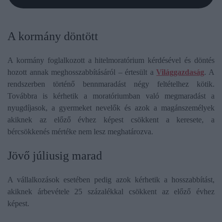
A kormány döntött
A kormány foglalkozott a hitelmoratórium kérdésével és döntés
hozott annak meghosszabbításáról – értesült a
Világgazdaság
. A
rendszerben történő bennmaradást négy feltételhez kötik.
Továbbra is kérhetik a moratóriumban való megmaradást a
nyugdíjasok, a gyermeket nevelők és azok a magánszemélyek
akiknek az előző évhez képest csökkent a keresete, a
bércsökkenés mértéke nem lesz meghatározva.
Jövő júliusig marad
A vállalkozások esetében pedig azok kérhetik a hosszabbítást,
akiknek árbevétele 25 százalékkal csökkent az előző évhez
képest.