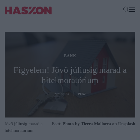
BANK
Figyelem! Jövő júliusig marad a
hitelmoratórium
2024-01-23
PÉNZ
Jövő júliusig marad a
Fotó:
Photo by Tierra Mallorca on Unsplash
hitelmoratórium