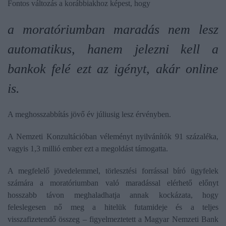
Fontos változás a korábbiakhoz képest, hogy
a moratóriumban maradás nem lesz
automatikus, hanem jelezni kell a
bankok felé ezt az igényt, akár online
is.
A meghosszabbítás jövő év júliusig lesz érvényben.
A Nemzeti Konzultációban véleményt nyilvánítók 91 százaléka,
vagyis 1,3 millió ember ezt a megoldást támogatta.
A megfelelő jövedelemmel, törlesztési forrással bíró ügyfelek
számára a moratóriumban való maradással elérhető előnyt
hosszabb távon meghaladhatja annak kockázata, hogy
feleslegesen nő meg a hitelük futamideje és a teljes
visszafizetendő összeg – figyelmeztetett a Magyar Nemzeti Bank