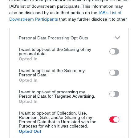
IAB’s list of downstream participants. This information may
also be disclosed by us to third parties on the
IAB’s List of
Downstream Participants
that may further disclose it to other
third parties.
Please note that this website/app uses one or more Google
Personal Data Processing Opt Outs
services and may gather and store information including but
not limited to your visit or usage behaviour. You may click to
I want to opt-out of the Sharing of my
personal data.
grant or deny consent to Google and its third-party tags to
Opted In
use your data for below specified purposes in below Google
consent section.
I want to opt-out of the Sale of my
Personal Data.
Opted In
I want to opt-out of processing my
Personal Data for Targeted Advertising.
Opted In
I want to opt-out of Collection, Use,
Retention, Sale, and/or Sharing of my
Personal Data that Is Unrelated with the
Purposes for which it was collected.
Opted Out