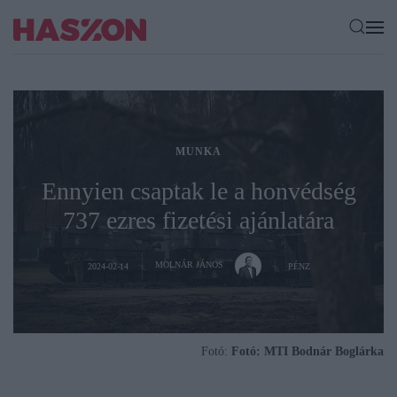
MUNKA
Ennyien csaptak le a honvédség
737 ezres fizetési ajánlatára
MOLNÁR JÁNOS
2024-02-14
PÉNZ
Fotó:
Fotó: MTI Bodnár Boglárka