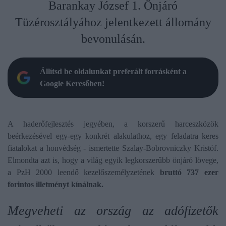
Barankay József 1. Önjáró
Tüzérosztályához jelentkezett állomány
bevonulásán.
Állítsd be oldalunkat preferált forrásként a
Google Keresőben!
A haderőfejlesztés jegyében, a korszerű harceszközök
beérkezésével egy-egy konkrét alakulathoz, egy feladatra keres
fiatalokat a honvédség - ismertette Szalay-Bobrovniczky Kristóf.
Elmondta azt is, hogy a világ egyik legkorszerűbb önjáró lövege,
a PzH 2000 leendő kezelőszemélyzetének
bruttó 737 ezer
forintos illetményt kínálnak.
Megveheti az ország az adófizetők