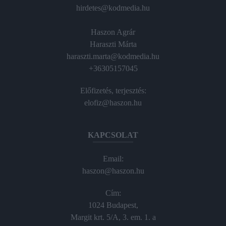
hirdetes@kodmedia.hu
Haszon Agrár
Haraszti Márta
haraszti.marta@kodmedia.hu
+36305157045
Előfizetés, terjesztés:
elofiz@haszon.hu
KAPCSOLAT
Email:
haszon@haszon.hu
Cím:
1024 Budapest,
Margit krt. 5/A, 3. em. 1. a