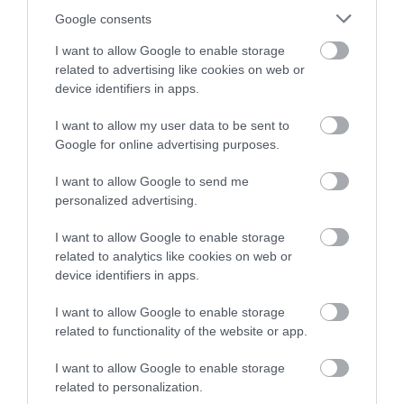
FIZETÉS
Google consents
Ennyit keresnek a csúcsautókat gyártó Porsche
I want to allow Google to enable storage
dolgozói
related to advertising like cookies on web or
device identifiers in apps.
Első alkalommal hozott nyilvánosságra részletes adatokat
I want to allow my user data to be sent to
dolgozói fizetéséről a Porsche. Még német viszonylatban is
Google for online advertising purposes.
kiemelkedő a javadalmazás.
I want to allow Google to send me
personalized advertising.
I want to allow Google to enable storage
related to analytics like cookies on web or
device identifiers in apps.
I want to allow Google to enable storage
related to functionality of the website or app.
I want to allow Google to enable storage
related to personalization.