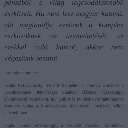
pénzéből a világ legcsodálatosabb
eszközeit. Ha nem lesz magyar katona,
aki megtanulja ezeknek a komplex
eszközöknek az üzemeltetését, az
ezekkel való harcot, akkor nem
végeztünk semmit
- mondta a miniszter.
Szalay-Bobrovniczky Kristóf kiemelte: a toborzó irodában a
jelentkezőknek lehetőséget kínáltak előzetes egészégügyi
alkalmassági vizsgálatra, így akik más munkahelyet hátrahagyva
szerettek volna a honvédséghez jelentkezni, kockázat nélkül
tehették meg.
Kajári Ferenc altábornagy, a Honvéd Vezérkar főnökének