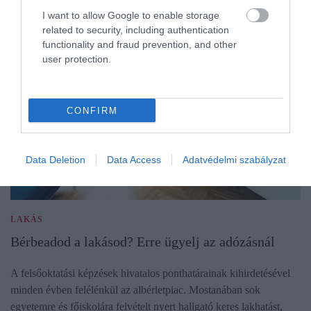
I want to allow Google to enable storage
related to security, including authentication
functionality and fraud prevention, and other
user protection.
CONFIRM
Data Deletion
Data Access
Adatvédelmi szabályzat
LAKÁS
Bérbeadod a lakásod? Erre ügyelj az adózásnál
A felsőoktatási képzések hivatalos ponthatárainak kihirdetésével
minden évben felélénkül az albérletpiac. Mostanában sok
egyetemre és főiskolára felvételt nyert hallgató keres lakhatást,