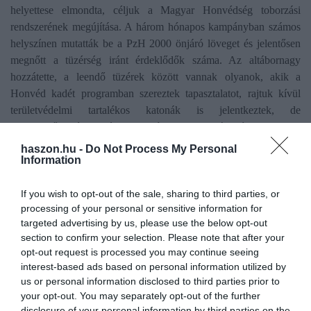
helyettese elmondta, céljuk a Magyar Honvédség toborzási
rendszerének megújítása. A három hónapos kampányban számos
helyszínen mutatták be a PzH 2000 önjáró löveget és jelentősen
megnőtt a tüzérség iránt érdeklődők száma. Az altábornagy
hozzátette, a leendő tüzérek között vannak olyanok, akik a
Honvéd kadét programban szereztek tapasztalatot, rajtuk kívül
területvédelmi tartalékos katonák is jelentkeztek, de
fegyverműszerészek és sportolók is megtalálhatók a frissen
bevonultak között. (MTI)
haszon.hu -
Do Not Process My Personal
Information
toborzás
munka
honvédelem
hadsereg
fizetés
If you wish to opt-out of the sale, sharing to third parties, or
processing of your personal or sensitive information for
targeted advertising by us, please use the below opt-out
section to confirm your selection. Please note that after your
opt-out request is processed you may continue seeing
interest-based ads based on personal information utilized by
us or personal information disclosed to third parties prior to
your opt-out. You may separately opt-out of the further
disclosure of your personal information by third parties on the