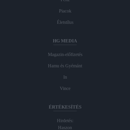
Piacok
Életstílus
HG MEDIA
Magazin-előfizetés
Hamu és Gyémánt
In
Vince
ÉRTÉKESÍTÉS
Hirdetés:
Haszon