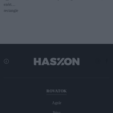
ezért…
rectangle
ROVATOK
Agrár
Pénz