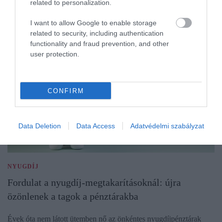
related to personalization.
I want to allow Google to enable storage
related to security, including authentication
functionality and fraud prevention, and other
user protection.
CONFIRM
Data Deletion
Data Access
Adatvédelmi szabályzat
NYUGDÍJ
Fordulat a nyugdíj-megtakarításoknál: újra
özönlenek a tagok a pénztárakba
Évek óta nem látott ütemben nő az önkéntes nyugdíjpénztárak