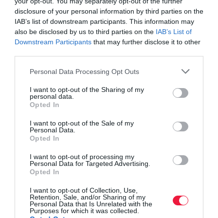
your opt-out. You may separately opt-out of the further
disclosure of your personal information by third parties on the
IAB’s list of downstream participants. This information may
also be disclosed by us to third parties on the
IAB’s List of
Downstream Participants
that may further disclose it to other
third parties.
Please note that this website/app uses one or more Google
Personal Data Processing Opt Outs
services and may gather and store information including but
not limited to your visit or usage behaviour. You may click to
I want to opt-out of the Sharing of my
personal data.
grant or deny consent to Google and its third-party tags to
Opted In
use your data for below specified purposes in below Google
consent section.
I want to opt-out of the Sale of my
Personal Data.
Opted In
I want to opt-out of processing my
Personal Data for Targeted Advertising.
Opted In
I want to opt-out of Collection, Use,
Retention, Sale, and/or Sharing of my
Personal Data that Is Unrelated with the
Purposes for which it was collected.