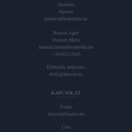
Hirdetés:
Haszon
hirdetes@kodmedia.hu
Haszon Agrár
Haraszti Márta
haraszti.marta@kodmedia.hu
+36305157045
Előfizetés, terjesztés:
elofiz@haszon.hu
KAPCSOLAT
Email:
haszon@haszon.hu
Cím: