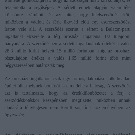
Elhitette gondozottjával, hogy az adósságai miatt kilakoltatják, és
felajánlotta a segítségét. A sértett ennek alapján valamiféle
kölcsönre számított, és azt hitte, hogy hitelszerződést köt,
miközben a vádlott és férje ügyvéd előtt egy csereszerződést
íratott vele alá. A szerződés szerint a sértett a Balaton-parti
ingatlanát elcserélte a férj orosházi ingatlana 1/2 tulajdoni
hányadára. A szerződésben a sértett ingatlanának értékét a valós
28,3 millió forint helyett 15 millió forintban, míg az orosházi
résztulajdon értékét a valós 1,65 millió forint több mint
négyszeresében határozták meg.
Az orosházi ingatlanon csak egy romos, lakhatásra alkalmatlan
épület állt, melynek bontását is elrendelte a hatóság. A szerződés
azt is tartalmazta, hogy az értékkülönbözetet a férj a
szerződéskötéskor készpénzben megfizette, miközben annak
átadására ténylegesen nem került sor, írja közleményében az
ügyészség.