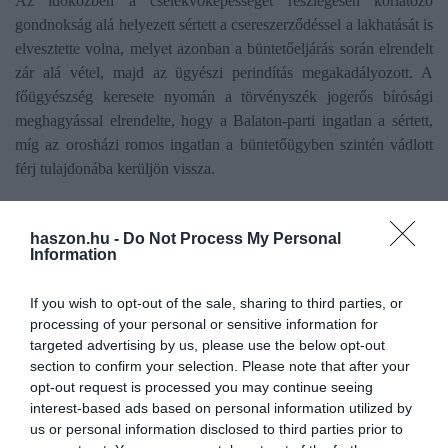
Az időközben a cselekvőképességet részlegesen korlátozó
gondnokság alá helyezett sértett a csereszerződéssel a lakhatását is
elvesztette volna, melyet azonban a büntetőeljárás során elrendelt
zár alá vétel, majd az ügyészi perindítás megakadályozott. A
főügyészség keresete nyomán a törvényszék jogerős bírósági
meghagyással elrendelte, hogy a Balaton-parti ingatlan a sértett,
míg az orosházi romos ingatlan a büntetőügyben szintén vádlott
férj tulajdonába kerüljön vissza.
ingatlan
ellátás
egészségügy
mutyi
csalás
haszon.hu -
Do Not Process My Personal
Information
átverés
szerződés
ügyészség
idősek
If you wish to opt-out of the sale, sharing to third parties, or
processing of your personal or sensitive information for
targeted advertising by us, please use the below opt-out
section to confirm your selection. Please note that after your
opt-out request is processed you may continue seeing
interest-based ads based on personal information utilized by
us or personal information disclosed to third parties prior to