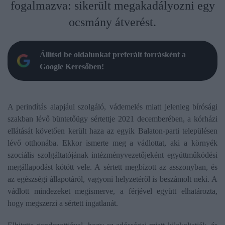
fogalmazva: sikerült megakadályozni egy
ocsmány átverést.
Állítsd be oldalunkat preferált forrásként a
Google Keresőben!
A perindítás alapjául szolgáló, vádemelés miatt jelenleg bírósági
szakban lévő büntetőügy sértettje 2021 decemberében, a kórházi
ellátását követően került haza az egyik Balaton-parti településen
lévő otthonába. Ekkor ismerte meg a vádlottat, aki a környék
szociális szolgáltatójának intézményvezetőjeként együttműködési
megállapodást kötött vele. A sértett megbízott az asszonyban, és
az egészségi állapotáról, vagyoni helyzetéről is beszámolt neki. A
vádlott mindezeket megismerve, a férjével együtt elhatározta,
hogy megszerzi a sértett ingatlanát.