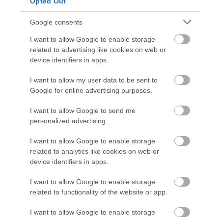
Opted Out
INGATLAN
Lakásvásárlás hitelből vagy albérlet? Feladvány
Google consents
egyetemistáknak
I want to allow Google to enable storage
related to advertising like cookies on web or
Sok család számára válik aktuálissá az egyetemi felvételi
device identifiers in apps.
ponthatárok kihirdetése utána az a kérdés, hogy melyik éri meg
I want to allow my user data to be sent to
jobban: lakást vásárolni, vagy pedig bérelni? Itt egy számítás a
Google for online advertising purposes.
Bank360.hu…
I want to allow Google to send me
personalized advertising.
I want to allow Google to enable storage
related to analytics like cookies on web or
device identifiers in apps.
I want to allow Google to enable storage
related to functionality of the website or app.
I want to allow Google to enable storage