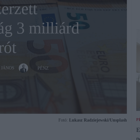
erzett
g 3 milliárd
rót
 JÁNOS
PÉNZ
P
Fotó:
Lukasz Radziejewski/Unsplash
E
p