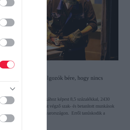
UNKA
gy nőtt a kétkezi dolgozók bére, hogy nincs
ögötte fedezet
z előző év azonos időszakához képest 8,5 százalékkal, 2430
orintra nőtt a fizikai munkát végző szak- és betanított munkások
tlagos bruttó órabére Magyarországon. Erről tanúskodik a
renkwalder…
ectangle