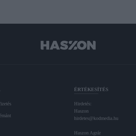
A
ÉRTÉKESÍTÉS
izetés
Hirdetés:
Haszon
émánt
hirdetes@kodmedia.hu
Haszon Agrár