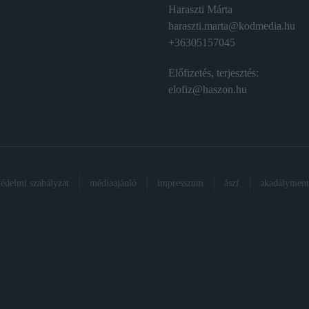
Haraszti Márta
haraszti.marta@kodmedia.hu
+36305157045
Előfizetés, terjesztés:
elofiz@haszon.hu
védelmi szabályzat
médiaajánló
impresszum
ászf
akadálymente