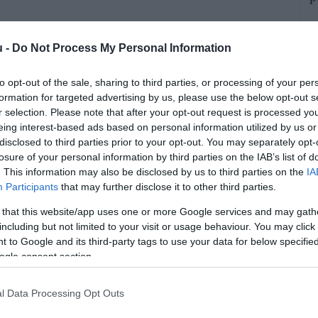
A
p
u -
Do Not Process My Personal Information
a
to opt-out of the sale, sharing to third parties, or processing of your per
formation for targeted advertising by us, please use the below opt-out s
r selection. Please note that after your opt-out request is processed y
eing interest-based ads based on personal information utilized by us or
disclosed to third parties prior to your opt-out. You may separately opt-
losure of your personal information by third parties on the IAB’s list of
. This information may also be disclosed by us to third parties on the
IA
Participants
that may further disclose it to other third parties.
olt a hétfői 3 milliárd euró értékű
 that this website/app uses one or more Google services and may gath
. A kötvényekre háromszoros volt a
including but not limited to your visit or usage behaviour. You may click 
 to Google and its third-party tags to use your data for below specifi
lliárd euró értékű ajánlat érkezett -
ogle consent section.
pont. A héttérben az uniós források
i igénye állhat.
l Data Processing Opt Outs