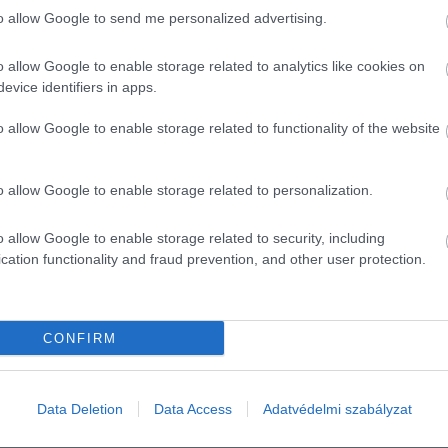
vényeket. Januárban ugyancsak 3 milliárd euró értékben
to allow Google to send me personalized advertising.
zöld kötvény volt. A 2 milliárd eurónyi, 7 éves futamidejű,
ázispontos hozamfelárral. Az 1 milliárd eurónyi 12 éves
o allow Google to enable storage related to analytics like cookies on
zalék, 195 bázispontos hozamfelárral.
evice identifiers in apps.
ibank, a Goldman Sachs Bank Europe SE, az ING és a JP
o allow Google to enable storage related to functionality of the website
o allow Google to enable storage related to personalization.
o allow Google to enable storage related to security, including
cation functionality and fraud prevention, and other user protection.
CONFIRM
ás
adósság
Data Deletion
Data Access
Adatvédelmi szabályzat