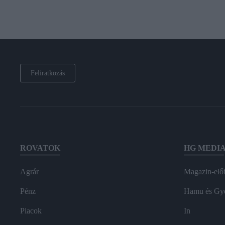
Feliratkozás
ROVATOK
HG MEDI
Agrár
Magazin-előf
Pénz
Hamu és Gy
Piacok
In