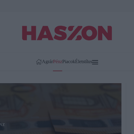
Agrár
Pénz
Piacok
Életstílus
NZ