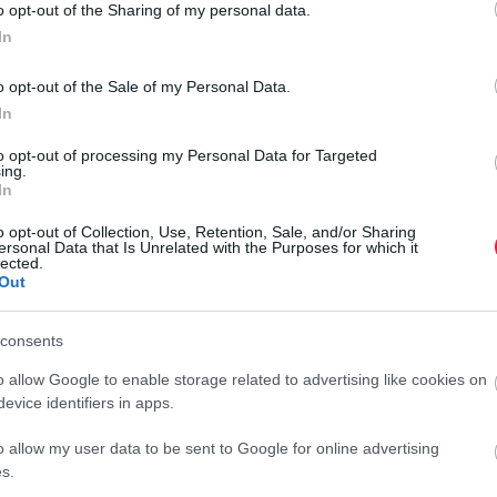
o opt-out of the Sharing of my personal data.
rált forrásként a Google Keresőben!
In
o opt-out of the Sale of my Personal Data.
In
nyeket hétfőn Magyarország. A 1,5 milliárd eurónyi, 6 éves
ammal keltek el, 3,50 százalékos kuponnal, 80 bázispontos
to opt-out of processing my Personal Data for Targeted
ing.
 éves futamidejű, 2037-ben lejáró kötvények hozama 4,282
In
amfelárral keltek el.
o opt-out of Collection, Use, Retention, Sale, and/or Sharing
ersonal Data that Is Unrelated with the Purposes for which it
rémium nélkül sikerült árazni, a befolyó összeg általános
M
lected.
tott az ÁKK. A
Portfolio
azt írja, a háttérben elsősorban a
Out
Ú
t: rövid távon jelentős likviditásra van szükség, mivel az
m
i (mintegy 3550 milliárd forintnyi) támogatást az Európai
consents
k. Az időzítés piaci szempontból is kedvező, mivel javult
A
o allow Google to enable storage related to advertising like cookies on
k, és az ÁKK az elmúlt hetekben a forintalapú intézményi
evice identifiers in apps.
f
á
o allow my user data to be sent to Google for online advertising
T
s.
r