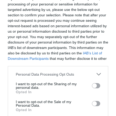
Általános Nyomtatványkitöltő Keretalkalmazásban is elérhető
processing of your personal or sensitive information for
lesz, és a vagyonszerző vagy akár a képviselője is kitöltheti.
targeted advertising by us, please use the below opt-out
section to confirm your selection. Please note that after your
opt-out request is processed you may continue seeing
interest-based ads based on personal information utilized by
polgári per
illeték
per
ügyvéd
jog
us or personal information disclosed to third parties prior to
your opt-out. You may separately opt-out of the further
disclosure of your personal information by third parties on the
IAB’s list of downstream participants. This information may
also be disclosed by us to third parties on the
IAB’s List of
Downstream Participants
that may further disclose it to other
third parties.
Please note that this website/app uses one or more Google
Personal Data Processing Opt Outs
services and may gather and store information including but
not limited to your visit or usage behaviour. You may click to
I want to opt-out of the Sharing of my
personal data.
grant or deny consent to Google and its third-party tags to
Opted In
use your data for below specified purposes in below Google
consent section.
I want to opt-out of the Sale of my
Personal Data.
Opted In