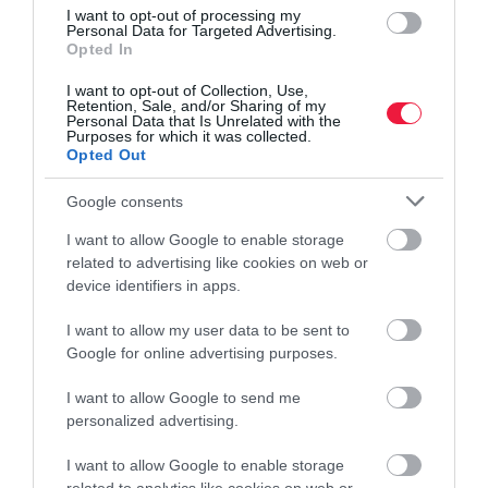
I want to opt-out of processing my
Personal Data for Targeted Advertising.
Opted In
I want to opt-out of Collection, Use,
Retention, Sale, and/or Sharing of my
Personal Data that Is Unrelated with the
Purposes for which it was collected.
Opted Out
Google consents
I want to allow Google to enable storage
related to advertising like cookies on web or
device identifiers in apps.
INGATLANPIAC
I want to allow my user data to be sent to
Lakásbiznisz Európában: itt adóztatják a
Google for online advertising purposes.
legkeményebben
I want to allow Google to send me
personalized advertising.
Egy ingatlan vételára messze nem egyenlő az ingatlanvásárlás
költségeivel, legyünk akárhol Európában. A tulajdonost ugyanis
I want to allow Google to enable storage
adó terhelheti a vásárláskor, a birtoklás éveiben, a bérbeadás után,