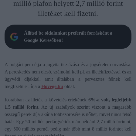
millió plafon helyett 2,7 millió forint
illetéket kell fizetni.
Állítsd be oldalunkat preferált forrásként a
Google Keresőben!
A polgári per célja a jogvita tisztázása és a jogsérelem orvoslása.
A pereskedés nem olcsó, számolni kell pl. az illetékfizetéssel és az
ügyvédi díjakkal, amit általában a pervesztes félnek kell
megfizetnie - írja a
Hóvége.hu
oldal.
Korábban az illeték a követelés értékének
6%-a volt, legfeljebb
1,5 millió forint.
Az új szabályok szerint viszont a magasabb
összegű perek díja akár a többszörösére is nőhet, mivel nincs felső
határ. Egy 50 milliós pertárgyérték után például 2,7 millió forintot,
egy 500 milliós pernél pedig már több mint 8 millió forintot kell