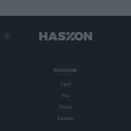
ROVATOK
Agrár
Pénz
Piacok
Életstílus