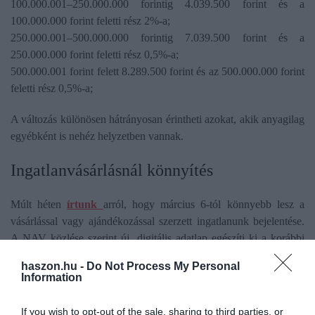
100.000.001–250.000.000 forintig 4.039.500 forint és a
100.000.000 forint feletti rész 2%-a;
250.000.001–500.000.000 forintig 7.039.500 forint és a
250.000.000 forint feletti rész 0,5%-a;
500.000.001 forint felett 8.289.500 forint és az 500.000.000 forint
feletti rész 0,5%-a;
A változás különösen hátrányosan érintheti azokat, akik anyagilag
egyébként is nehéz helyzetben vannak.
Ingatlanvásárlásnál könnyítés
Múlt héten
írtunk
arról, hogy március 6-tól könnyebb lesz a
vásárlással vagy ajándékozással szerzett ingatlanunk bejelentése.
A NAV közlése szerint új, digitális adatlap egészíti ki a korábbi
papíralapú B400-as nyomtatványt. A B400E-adatlapot a
haszon.hu -
Do Not Process My Personal
leggyorsabban az Online Nyomtatványkitöltő Alkalmazásban
Information
(ONYA)
tudjuk benyújtani NAV-nak, ugyanis mostantól ők az
illetékesek, nem a kormányhivatal. Az adatlap 60 napig még az
If you wish to opt-out of the sale, sharing to third parties, or