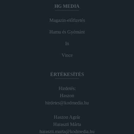
HG MEDIA
Magazin-előfizetés
Hamu és Gyémánt
In
Vince
ÉRTÉKESÍTÉS
Hirdetés:
Haszon
hirdetes@kodmedia.hu
Haszon Agrár
Haraszti Márta
haraszti.marta@kodmedia.hu