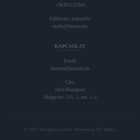
+36305157045
Előfizetés, terjesztés:
elofiz@haszon.hu
KAPCSOLAT
Email:
haszon@haszon.hu
Cím:
1024 Budapest,
Margit krt. 5/A, 3. em. 1. a
© 2025 All rights reserved. Powered by
HG Media
.