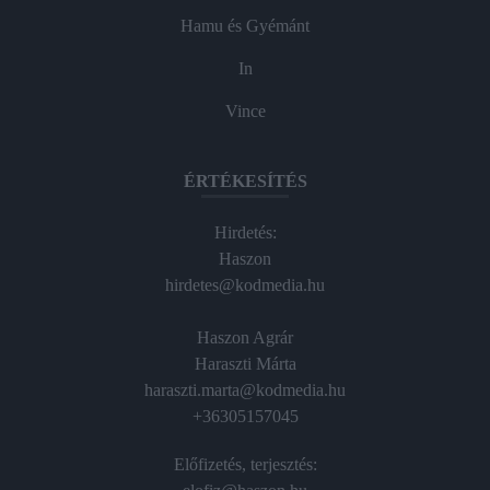
Hamu és Gyémánt
In
Vince
ÉRTÉKESÍTÉS
Hirdetés:
Haszon
hirdetes@kodmedia.hu
Haszon Agrár
Haraszti Márta
haraszti.marta@kodmedia.hu
+36305157045
Előfizetés, terjesztés: