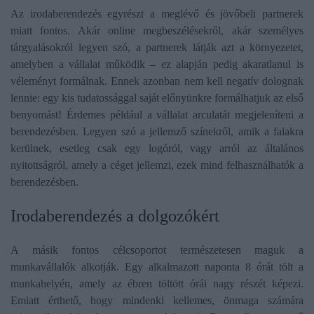
Az irodaberendezés egyrészt a meglévő és jövőbeli partnerek
miatt fontos. Akár online megbeszélésekről, akár személyes
tárgyalásokról legyen szó, a partnerek látják azt a környezetet,
amelyben a vállalat működik – ez alapján pedig akaratlanul is
véleményt formálnak. Ennek azonban nem kell negatív dolognak
lennie: egy kis tudatossággal saját előnyünkre formálhatjuk az első
benyomást! Érdemes például a vállalat arculatát megjeleníteni a
berendezésben. Legyen szó a jellemző színekről, amik a falakra
kerülnek, esetleg csak egy logóról, vagy arról az általános
nyitottságról, amely a céget jellemzi, ezek mind felhasználhatók a
berendezésben.
Irodaberendezés a dolgozókért
A másik fontos célcsoportot természetesen maguk a
munkavállalók alkotják. Egy alkalmazott naponta 8 órát tölt a
munkahelyén, amely az ébren töltött órái nagy részét képezi.
Emiatt érthető, hogy mindenki kellemes, önmaga számára