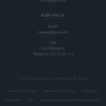
elofiz@haszon.hu
KAPCSOLAT
Email:
haszon@haszon.hu
Cím:
1024 Budapest,
Margit krt. 5/A, 3. em. 1. a
© 2025 All rights reserved. Powered by
HG Media
.
moderálási szabályzat
adatvédelmi szabályzat
médiaajánló
impresszum
ászf
akadálymentességi megfelelőségi nyilatkozat