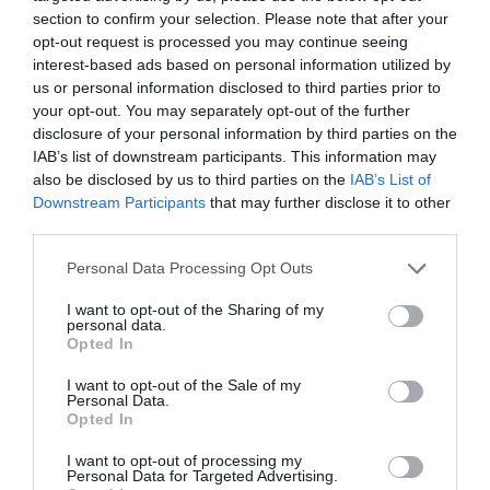
section to confirm your selection. Please note that after your
opt-out request is processed you may continue seeing
iroda
berendezés
tippek
ötletek
munkavállaló
interest-based ads based on personal information utilized by
us or personal information disclosed to third parties prior to
kényelem
partner
your opt-out. You may separately opt-out of the further
disclosure of your personal information by third parties on the
IAB’s list of downstream participants. This information may
also be disclosed by us to third parties on the
IAB’s List of
Downstream Participants
that may further disclose it to other
third parties.
Please note that this website/app uses one or more Google
Personal Data Processing Opt Outs
services and may gather and store information including but
not limited to your visit or usage behaviour. You may click to
I want to opt-out of the Sharing of my
personal data.
grant or deny consent to Google and its third-party tags to
Opted In
use your data for below specified purposes in below Google
consent section.
I want to opt-out of the Sale of my
Personal Data.
Opted In
I want to opt-out of processing my
Personal Data for Targeted Advertising.