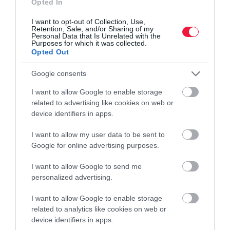
Opted In
I want to opt-out of Collection, Use,
Retention, Sale, and/or Sharing of my
Personal Data that Is Unrelated with the
Purposes for which it was collected.
Opted Out
Google consents
I want to allow Google to enable storage
related to advertising like cookies on web or
device identifiers in apps.
MUNKA
I want to allow my user data to be sent to
Úgy nőtt a kétkezi dolgozók bére, hogy nincs
Google for online advertising purposes.
mögötte fedezet
I want to allow Google to send me
Az előző év azonos időszakához képest 8,5 százalékkal, 2430
personalized advertising.
forintra nőtt a fizikai munkát végző szak- és betanított munkások
I want to allow Google to enable storage
átlagos bruttó órabére Magyarországon. Erről tanúskodik a
related to analytics like cookies on web or
Trenkwalder…
device identifiers in apps.