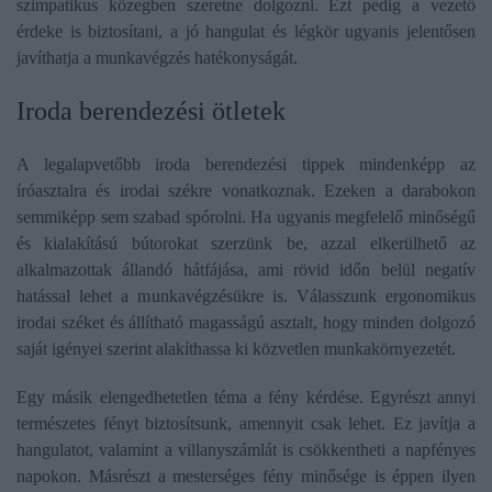
szimpatikus közegben szeretne dolgozni. Ezt pedig a vezető
érdeke is biztosítani, a jó hangulat és légkör ugyanis jelentősen
javíthatja a munkavégzés hatékonyságát.
Iroda berendezési ötletek
A legalapvetőbb iroda berendezési tippek mindenképp az
íróasztalra és irodai székre vonatkoznak. Ezeken a darabokon
semmiképp sem szabad spórolni. Ha ugyanis megfelelő minőségű
és kialakítású bútorokat szerzünk be, azzal elkerülhető az
alkalmazottak állandó hátfájása, ami rövid időn belül negatív
hatással lehet a munkavégzésükre is. Válasszunk ergonomikus
irodai széket és állítható magasságú asztalt, hogy minden dolgozó
saját igényei szerint alakíthassa ki közvetlen munkakörnyezetét.
Egy másik elengedhetetlen téma a fény kérdése. Egyrészt annyi
természetes fényt biztosítsunk, amennyit csak lehet. Ez javítja a
hangulatot, valamint a villanyszámlát is csökkentheti a napfényes
napokon. Másrészt a mesterséges fény minősége is éppen ilyen