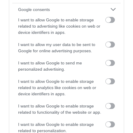
A teljes folyamaton végig kell a pályázókat kísérni a
Google consents
pályázatírástól kezdve, a műszaki tervezésen át, egészen a
I want to allow Google to enable storage
kivitelezésig és karbantartásig. Ezekkel ugyanis biztosítható, hogy
related to advertising like cookies on web or
a Klímaterv pontosan ott és úgy nyújtson valódi segítséget, ahol és
device identifiers in apps.
ahogyan a legnagyobb szükség van rá.
I want to allow my user data to be sent to
Bővebben a témáról és az aktuális energetikai felújítási
Google for online advertising purposes.
programokról az
MTVSZ honlapján
olvashat.
I want to allow Google to send me
personalized advertising.
I want to allow Google to enable storage
európai unió
energiaszámla
takarékossság
related to analytics like cookies on web or
természetvédelem
device identifiers in apps.
I want to allow Google to enable storage
related to functionality of the website or app.
I want to allow Google to enable storage
related to personalization.