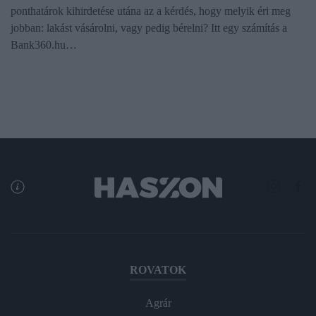
ponthatárok kihirdetése utána az a kérdés, hogy melyik éri meg
jobban: lakást vásárolni, vagy pedig bérelni? Itt egy számítás a
Bank360.hu…
ROVATOK
Agrár