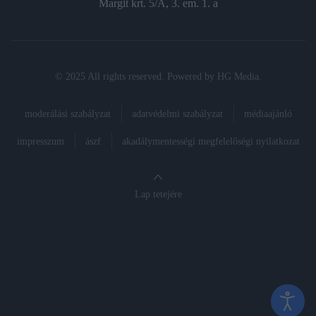
Margit krt. 5/A, 3. em. 1. a
© 2025 All rights reserved. Powered by
HG Media
.
moderálási szabályzat
adatvédelmi szabályzat
médiaajánló
impresszum
ászf
akadálymentességi megfelelőségi nyilatkozat
Lap tetejére