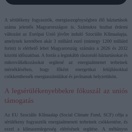
A sérülékeny fogyasztók, energiaszegénységben élő háztartások
száma jelentős Magyarországon is. Számukra hozhat érdemi
változást az Európai Unió jövőre induló Szociális Klímaalapja,
amelynek keretében akár 3 milliárd euró (mintegy 1200 milliárd
forint) is elérhető lehet Magyarország számára a 2026 és 2032
közötti időszakban. A forrás a leginkább rászoruló háztartásokat és
mikrovállalkozásokat segítené az energiaátmenet terheinek
mérséklésében, hogy főként energetikai felújításokkal
csökkenthessék energiaszámláikat és javítsanak helyzetükön.
A legsérülékenyebbekre fókuszál az uniós
támogatás
Az EU Szociális Klímaalap (Social Climate Fund, SCF) célja a
sérülékeny fogyasztók energiaátmeneti terheinek csökkentése, és
ezzel a klímasemlegesség elérésének segítése. A méltányos