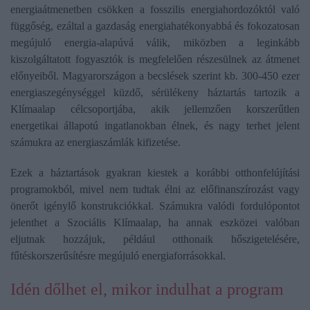
energiaátmenetben csökken a fosszilis energiahordozóktól való
függőség, ezáltal a gazdaság energiahatékonyabbá és fokozatosan
megújuló energia-alapúvá válik, miközben a leginkább
kiszolgáltatott fogyasztók is megfelelően részesülnek az átmenet
előnyeiből. Magyarországon a becslések szerint kb. 300-450 ezer
energiaszegénységgel küzdő, sérülékeny háztartás tartozik a
Klímaalap célcsoportjába, akik jellemzően korszerűtlen
energetikai állapotú ingatlanokban élnek, és nagy terhet jelent
számukra az energiaszámlák kifizetése.
Ezek a háztartások gyakran kiestek a korábbi otthonfelújítási
programokból, mivel nem tudtak élni az előfinanszírozást vagy
önerőt igénylő konstrukciókkal. Számukra valódi fordulópontot
jelenthet a Szociális Klímaalap, ha annak eszközei valóban
eljutnak hozzájuk, például otthonaik hőszigetelésére,
fűtéskorszerűsítésre megújuló energiaforrásokkal.
Idén dőlhet el, mikor indulhat a program