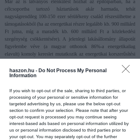
Már az is látványos élénkülést hozhat az építőiparban, ha a
célcsoportba tartozó háztartások akár harmada, tehát
nagyságrendileg 100-150 ezer sérülékeny család részesülhetne a
támogatásokból (ha az energetikai részre legalább kb. 900 milliárd
Ft jutna, míg a maradék kb. 600 milliárd Ft a közlekedési
szegénység csökkentésére). A jelenlegi lakásállomány állapotát
figyelembe véve (a magyar otthonok 86%-a energetikailag
elavult) komoly kereslet mutatkozik az energetikai korszerűsítési
munkákra, ami a munkaerőpiacra és a beszállítói láncokra is
pozitív hatással lehet.
haszon.hu -
Do Not Process My Personal
Information
Nem mindenki fér hozzá a mostani
If you wish to opt-out of the sale, sharing to third parties, or
programokhoz
processing of your personal or sensitive information for
targeted advertising by us, please use the below opt-out
A korábbi otthonfelújítási programok, például a jelenleg is futó
section to confirm your selection. Please note that after your
opt-out request is processed you may continue seeing
(Energiahatékonysági) Otthonfelújítási Program (OFP) rávilágít
interest-based ads based on personal information utilized by
arra, hogy az ilyen és ehhez hasonló, önerőt és kedvezményes
us or personal information disclosed to third parties prior to
vagy kamatmentes hitelfelvételt is igénylő támogatási programok
your opt-out. You may separately opt-out of the further
nem feltétlenül érik el az energetikai felújítási támogatásokra