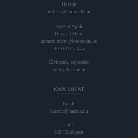
Haszon
hirdetes@kodmedia.hu
Haszon Agrár
Haraszti Márta
haraszti.marta@kodmedia.hu
+36305157045
Előfizetés, terjesztés:
elofiz@haszon.hu
KAPCSOLAT
Email:
haszon@haszon.hu
Cím:
1024 Budapest,