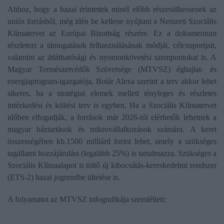
Ahhoz, hogy a hazai érintettek minél előbb részesülhessenek az
uniós forrásból, még idén be kellene nyújtani a Nemzeti Szociális
Klímatervet az Európai Bizottság részére. Ez a dokumentum
részletezi a támogatások felhasználásának módját, célcsoportjait,
valamint az átláthatósági és nyomonkövetési szempontokat is. A
Magyar Természetvédők Szövetsége (MTVSZ) éghajlat- és
energiaprogram-igazgatója, Botár Alexa szerint a terv akkor lehet
sikeres, ha a stratégiai elemek mellett tényleges és részletes
intézkedési és költési terv is egyben. Ha a Szociális Klímatervet
időben elfogadják, a források már 2026-tól elérhetők lehetnek a
magyar háztartások és mikrovállalkozások számára. A keret
összességében kb.1500 milliárd forint lehet, amely a szükséges
tagállami hozzájárulást (legalább 25%) is tartalmazza. Szükséges a
Szociális Klímaalapot is töltő új kibocsátás-kereskedelmi rendszer
(ETS-2) hazai jogrendbe ültetése is.
A folyamatot az MTVSZ infografikája szemlélteti: