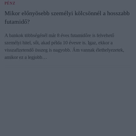
PÉNZ
Mikor előnyösebb személyi kölcsönnél a hosszabb
futamidő?
A bankok többségénél már 8 éves futamidőre is felvehető
személyi hitel, sőt, akad példa 10 évesre is. Igaz, ekkor a
visszafizetendő összeg is nagyobb. Ám vannak élethelyezetek,
amikor ez a legjobb…