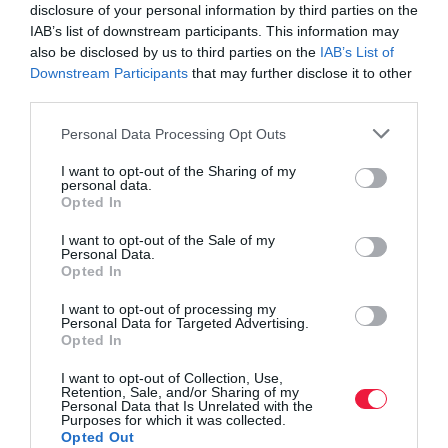
disclosure of your personal information by third parties on the
leginkább rászoruló, energiaszegény háztartásokat – nem igazán
IAB’s list of downstream participants. This information may
rájuk szabottak. Bár az OFP program hiánypótló, és iránta jelentős
also be disclosed by us to third parties on the
IAB’s List of
az érdeklődés, sőt idén mintegy 300 ezer további család vált rá
Downstream Participants
that may further disclose it to other
third parties.
jogosulttá, az első negyedévben alig több mint ezer háztartás jutott
el odáig, hogy ténylegesen megkezdhesse belőle a felújítást.
Please note that this website/app uses one or more Google
Personal Data Processing Opt Outs
services and may gather and store information including but
Tavasszal egy szakmai műhely keretein belül már volt tájékoztatás
not limited to your visit or usage behaviour. You may click to
I want to opt-out of the Sharing of my
personal data.
a készülő Szociális Klímaterv tervezett energetikai intézkedéseiről,
grant or deny consent to Google and its third-party tags to
Opted In
amit a MTVSZ szakértői bíztatónak találtak. Még nem került
use your data for below specified purposes in below Google
consent section.
nyilvánosságra a tervezet, de az Energiaügyi Minisztérium
I want to opt-out of the Sale of my
Personal Data.
júliusban megerősítette szándékát a Szociális Klímaterv
Opted In
benyújtására.
I want to opt-out of processing my
Personal Data for Targeted Advertising.
Ahhoz, hogy a Szociális Klímaalapból származó összegek
Opted In
valóban elérjék az energiaszegénységben élő sérülékeny
háztartásokat, elengedhetetlen a rájuk célzott, hozzájuk
I want to opt-out of Collection, Use,
Retention, Sale, and/or Sharing of my
alkalmazkodó támogatási rendszer kialakítása. A szakértők arra is
Personal Data that Is Unrelated with the
Purposes for which it was collected.
felhívják a figyelmet, hogy a Szociális Klímaalapból energetikai
Opted Out
tanácsadó pontokat is lehet támogatni, de az önmagában nem elég.