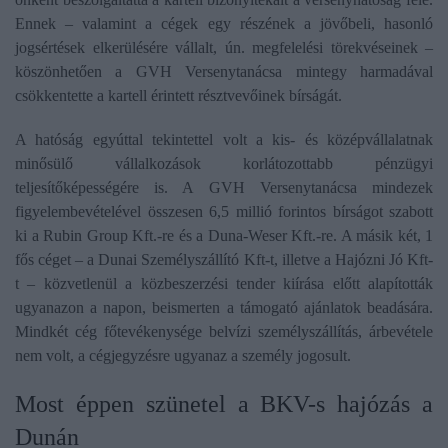
Ennek – valamint a cégek egy részének a jövőbeli, hasonló
jogsértések elkerülésére vállalt, ún. megfelelési törekvéseinek –
köszönhetően a GVH Versenytanácsa mintegy harmadával
csökkentette a kartell érintett résztvevőinek bírságát.
A hatóság egyúttal tekintettel volt a kis- és középvállalatnak
minősülő vállalkozások korlátozottabb pénzügyi
teljesítőképességére is. A GVH Versenytanácsa mindezek
figyelembevételével összesen 6,5 millió forintos bírságot szabott
ki a Rubin Group Kft.-re és a Duna-Weser Kft.-re. A másik két, 1
fős céget – a Dunai Személyszállító Kft-t, illetve a Hajózni Jó Kft-
t – közvetlenül a közbeszerzési tender kiírása előtt alapították
ugyanazon a napon, beismerten a támogató ajánlatok beadására.
Mindkét cég főtevékenysége belvízi személyszállítás, árbevétele
nem volt, a cégjegyzésre ugyanaz a személy jogosult.
Most éppen szünetel a BKV-s hajózás a
Dunán