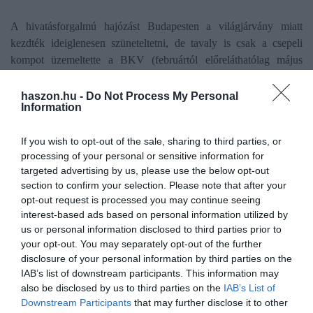
A hivatásforgalmú hajózást Budapesten a világjárvány miatt
kezdték ideiglenesen szüneteltetni, de tavaly is csak a csepeli
kompot üzemeltette a BKV (februártól előreláthatólag május
közepéig javítás miatt jelenleg az sem közlekedik). A fővárosi
önkormányzat nem tudta biztosítani a hajózáshoz szükséges
haszon.hu -
Do Not Process My Personal
Information
anyagi forrásokat, és úgy tűnik, továbbra sincs rá pénz.
A Budapesti Közlekedési Központ (BKK) és a BKV vizsgálja
If you wish to opt-out of the sale, sharing to third parties, or
processing of your personal or sensitive information for
egy gazdaságilag fenntarthatóbb dunai hajóközlekedés
targeted advertising by us, please use the below opt-out
kialakításának a lehetőségét, de március 15-én még biztosan nem
section to confirm your selection. Please note that after your
indul el a hajózás- nyilatkozta a főváros közlekedési cége a
opt-out request is processed you may continue seeing
Népszavának.
interest-based ads based on personal information utilized by
us or personal information disclosed to third parties prior to
A
szüneteltetésnek
tehát gazdasági okai vannak, azonban a
your opt-out. You may separately opt-out of the further
vállalat hangsúlyozta, ez nem azt jelenti, hogy megszüntetnék az
disclosure of your personal information by third parties on the
ágazatot. Viszont az üzemeltetésre vonatkozó tender sincs kiírva,
IAB’s list of downstream participants. This information may
also be disclosed by us to third parties on the
IAB’s List of
ezért igencsak kérdéses, mikor indulhat újra a hajózás.
Downstream Participants
that may further disclose it to other