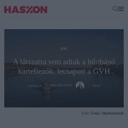
JOG
A látszatra sem adtak a bűnbánó
kartellezők, lecsapott a GVH
MOLNÁR JÁNOS
2023-03-16
PÉNZ
Fotó:
Fotó: Shutterstock