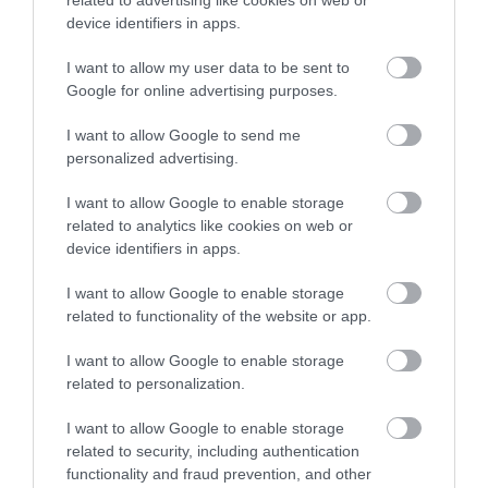
device identifiers in apps.
I want to allow my user data to be sent to
Google for online advertising purposes.
I want to allow Google to send me
personalized advertising.
I want to allow Google to enable storage
related to analytics like cookies on web or
device identifiers in apps.
OKTATÁS
I want to allow Google to enable storage
Ezek a legnépszerűbb rövid idő alatt elvégezhető
related to functionality of the website or app.
tanfolyamok
I want to allow Google to enable storage
related to personalization.
Látványosan megugrott az érdeklődés a néhány hónap alatt
elvégezhető, gyakorlatorientált felnőttképzések iránt
I want to allow Google to enable storage
Magyarországon, mivel a jelentkezők a gyorsan pénzre váltható
related to security, including authentication
functionality and fraud prevention, and other
tudást és a rugalmas…