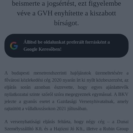
beismerte a jogsértést, ezt figyelembe
véve a GVH enyhítette a kiszabott
bírságot.
Állítsd be oldalunkat preferált forrásként a
Google Keresőben!
A budapesti menetrendszerinti hajójáratok üzemeltetésére a
fővárosi közlekedési cég 2020 nyarán írt ki nyílt közbeszerzést, az
eljárás során azonban észrevette, hogy egyes ajánlattevők
nyilatkozatai szinte szóról szóra megegyeznek egymással. A BKV
jelezte a gyanús esetet a Gazdasági Versenyhivatalnak, amely
rajtaütött a vállalkozásokon 2021 júliusában.
A versenyhatósági eljárás feltárta, hogy négy cég – a Dunai
Személyszállító Kft. és a Hajózni Jó Kft., illetve a Rubin Group