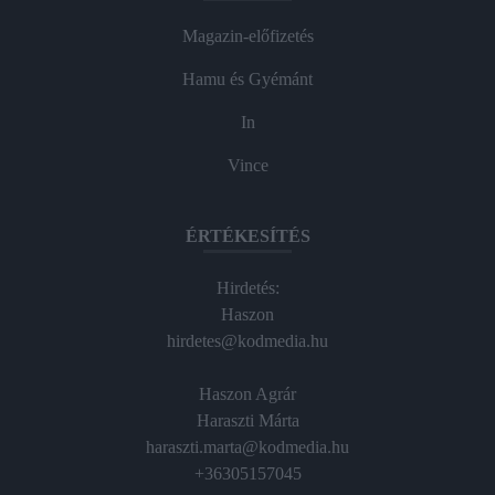
Magazin-előfizetés
Hamu és Gyémánt
In
Vince
ÉRTÉKESÍTÉS
Hirdetés:
Haszon
hirdetes@kodmedia.hu
Haszon Agrár
Haraszti Márta
haraszti.marta@kodmedia.hu
+36305157045