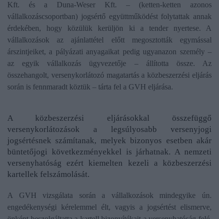
Kft. és a Duna-Weser Kft. – (ketten-ketten azonos
vállalkozáscsoportban) jogsértő együttműködést folytattak annak
érdekében, hogy közülük kerüljön ki a tender nyertese. A
vállalkozások az ajánlattétel előtt megosztották egymással
árszintjeiket, a pályázati anyagaikat pedig ugyanazon személy –
az egyik vállalkozás ügyvezetője – állította össze. Az
összehangolt, versenykorlátozó magatartás a közbeszerzési eljárás
során is fennmaradt köztük – tárta fel a GVH eljárása.
A közbeszerzési eljárásokkal összefüggő
versenykorlátozások a legsúlyosabb versenyjogi
jogsértésnek számítanak, melyek bizonyos esetben akár
büntetőjogi következményekkel is járhatnak. A nemzeti
versenyhatóság ezért kiemelten kezeli a közbeszerzési
kartellek felszámolását.
A GVH vizsgálata során a vállalkozások mindegyike ún.
engedékenységi kérelemmel élt, vagyis a jogsértést elismerve,
önként beszolgáltatta a kartell bizonyítékait a versenyhatóság felé.