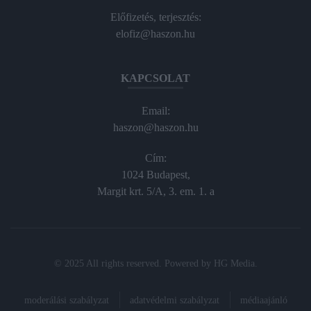
Előfizetés, terjesztés:
elofiz@haszon.hu
KAPCSOLAT
Email:
haszon@haszon.hu
Cím:
1024 Budapest,
Margit krt. 5/A, 3. em. 1. a
© 2025 All rights reserved. Powered by
HG Media
.
moderálási szabályzat
adatvédelmi szabályzat
médiaajánló