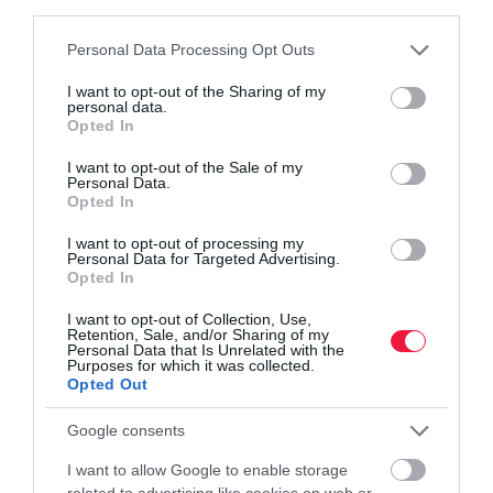
third parties.
kartell
kartellezés
gvh
csalás
bűncselekmény
Please note that this website/app uses one or more Google
Personal Data Processing Opt Outs
services and may gather and store information including but
bkv
hajózás
not limited to your visit or usage behaviour. You may click to
I want to opt-out of the Sharing of my
personal data.
grant or deny consent to Google and its third-party tags to
Opted In
use your data for below specified purposes in below Google
consent section.
I want to opt-out of the Sale of my
Personal Data.
Opted In
I want to opt-out of processing my
Personal Data for Targeted Advertising.
Opted In
I want to opt-out of Collection, Use,
Retention, Sale, and/or Sharing of my
Personal Data that Is Unrelated with the
Purposes for which it was collected.
Opted Out
Google consents
I want to allow Google to enable storage
related to advertising like cookies on web or