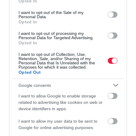
Opted In
use your data for below specified purposes in below Google
Az MKOE véleménye szerint Magyarországon a forgalmi típusú
consent section.
I want to opt-out of the Sale of my
adóztatás a sikeres, amit alacsony kulcsú jövedelemadóztatásnak
Personal Data.
Opted In
kell kísérnie, a kisadózás pedig ennek a fő eleme. A katázás
tilalomfákkal és különadóval való telepakolása mindezzel
I want to opt-out of processing my
Personal Data for Targeted Advertising.
ellentétes lenne.
Opted In
Továbbra is várjuk a beígért 9 százalékos személyi jövedelemadót,
I want to opt-out of Collection, Use,
melyhez képest már a Kata sem extrémen alacsony, zárja
Retention, Sale, and/or Sharing of my
Personal Data that Is Unrelated with the
közleményét az egyesület.
Purposes for which it was collected.
Opted Out
Google consents
adó
adózás
kata
könyvelők országos egyesülete
I want to allow Google to enable storage
bírálat
javaslat
átalakítás
related to advertising like cookies on web or
device identifiers in apps.
I want to allow my user data to be sent to
Google for online advertising purposes.