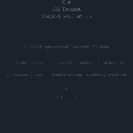
Cím:
1024 Budapest,
Margit krt. 5/A, 3. em. 1. a
© 2025 All rights reserved. Powered by
HG Media
.
moderálási szabályzat
adatvédelmi szabályzat
médiaajánló
impresszum
ászf
akadálymentességi megfelelőségi nyilatkozat
Lap tetejére