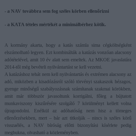
- a NAV továbbra sem fog széles körben ellenőrizni
- a KATA tételes mértékét a minimálbérhez kötik.
A kormány akarta, hogy a katás számla sima cégköltségként
elszámolható legyen. Ezt kombinálták a katázás vonzóan alacsony
adótételével, amit 10 év alatt sem emeltek. Az MKOE javaslatára
2014-től még bevételi nyilvántartást se kell vezetni.
A katázáshoz tehát nem kell nyilvántartás és extrémen alacsony az
adó, miközben a kisadózásról szóló törvényi szakaszok hézagos,
gyenge minőségű szabályozásnak számítanak szakmai körökben,
amit már többször javasoltunk korrigálni, főleg a bújtatott
munkaviszony kiszűrésére szolgáló 7 körülményt kellett volna
újragondolni. Enélkül az adóhatóság nem hisz a tömeges
ellenőrzésekben, mert – bár azt titkolják – nincs is széles körű
visszaélés, a NAV bíróság előtti bizonyítási kísérlete pedig
megbukna, olvasható a közleményben.