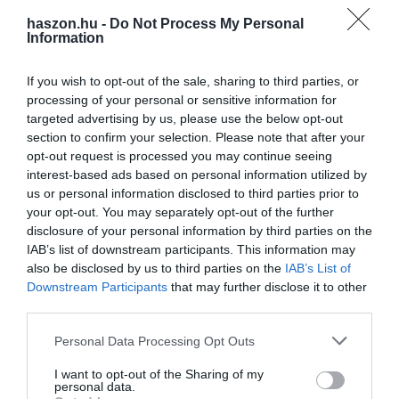
szabályozás pontosítására már akkor is javaslatokat tettünk, ezeket
haszon.hu -
Do Not Process My Personal
most megismételjük:
Information
- a 3 millió feletti különadót meg kell szüntetni
If you wish to opt-out of the sale, sharing to third parties, or
processing of your personal or sensitive information for
- a szüneteltetés zavaros iparűzési adó szabályait törölni kell
targeted advertising by us, please use the below opt-out
section to confirm your selection. Please note that after your
- a jövedelemigazoláson a betéti társaság katás tagjára kell
opt-out request is processed you may continue seeing
osztani a bevételt
interest-based ads based on personal information utilized by
us or personal information disclosed to third parties prior to
- a munkaviszonnyá való átminősítéshez 12 szabályra van
your opt-out. You may separately opt-out of the further
szükség
disclosure of your personal information by third parties on the
IAB’s list of downstream participants. This information may
- a 12 szabályból a korábbi 2 helyett 3 teljesítését kell előírni
also be disclosed by us to third parties on the
IAB’s List of
Downstream Participants
that may further disclose it to other
- az adóhatóságnak esettanulmányokban kell közölni, mikor
third parties.
áll fenn munkaviszony
Please note that this website/app uses one or more Google
Personal Data Processing Opt Outs
services and may gather and store information including but
- a NAV számára a törvényben kell előírni, hogy az első katás
not limited to your visit or usage behaviour. You may click to
I want to opt-out of the Sharing of my
számla után érdeklődjön.
personal data.
grant or deny consent to Google and its third-party tags to