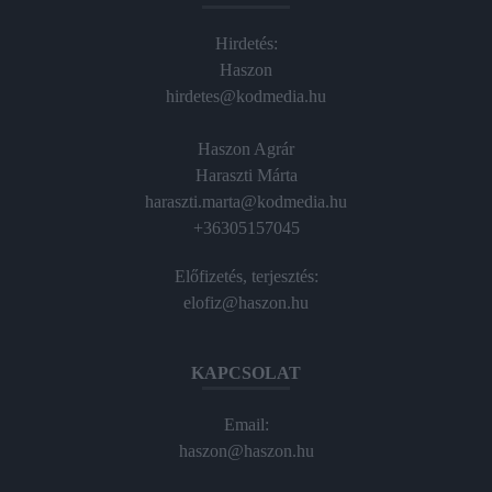
Hirdetés:
Haszon
hirdetes@kodmedia.hu
Haszon Agrár
Haraszti Márta
haraszti.marta@kodmedia.hu
+36305157045
Előfizetés, terjesztés:
elofiz@haszon.hu
KAPCSOLAT
Email:
haszon@haszon.hu