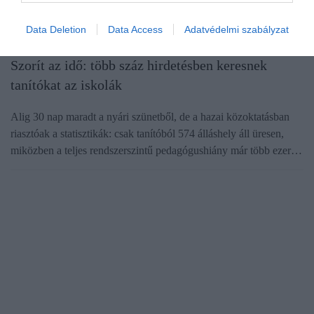
Data Deletion
Data Access
Adatvédelmi szabályzat
ISKOLA
Szorít az idő: több száz hirdetésben keresnek
tanítókat az iskolák
Alig 30 nap maradt a nyári szünetből, de a hazai közoktatásban
riasztóak a statisztikák: csak tanítóból 574 álláshely áll üresen,
miközben a teljes rendszerszintű pedagógushiány már több ezer…