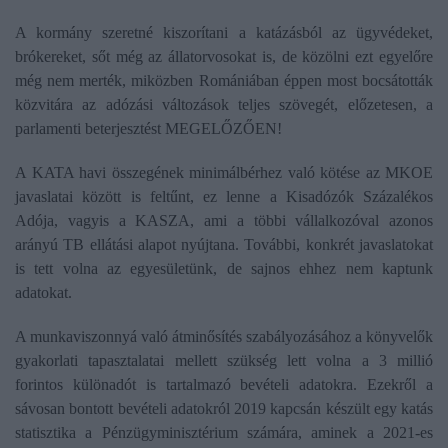
A kormány szeretné kiszorítani a katázásból az ügyvédeket,
brókereket, sőt még az állatorvosokat is, de közölni ezt egyelőre
még nem merték, miközben Romániában éppen most bocsátották
közvitára az adózási változások teljes szövegét, előzetesen, a
parlamenti beterjesztést MEGELŐZŐEN!
A KATA havi összegének minimálbérhez való kötése az MKOE
javaslatai között is feltűnt, ez lenne a Kisadózók Százalékos
Adója, vagyis a KASZA, ami a többi vállalkozóval azonos
arányú TB ellátási alapot nyújtana. További, konkrét javaslatokat
is tett volna az egyesületünk, de sajnos ehhez nem kaptunk
adatokat.
A munkaviszonnyá való átminősítés szabályozásához a könyvelők
gyakorlati tapasztalatai mellett szükség lett volna a 3 millió
forintos különadót is tartalmazó bevételi adatokra. Ezekről a
sávosan bontott bevételi adatokról 2019 kapcsán készült egy katás
statisztika a Pénzügyminisztérium számára, aminek a 2021-es