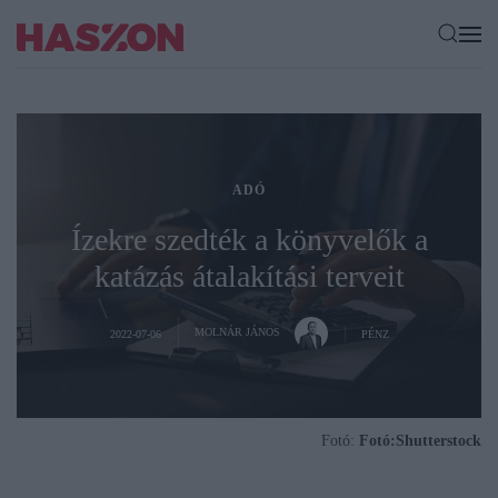
ADÓ
Ízekre szedték a könyvelők a
katázás átalakítási terveit
MOLNÁR JÁNOS
2022-07-06
PÉNZ
Fotó:
Fotó:Shutterstock