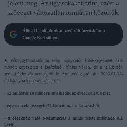
jelent meg. Az ügy sokakat érint, ezért a
szöveget változatlan formában közöljük.
Állítsd be oldalunkat preferált forrásként a
Google Keresőben!
A Pénzügyminisztérium több könyvelői érdekképviselet háta
mögött egyeztetett a katázásról, június végén, de a találkozón
semmi újdonság nem derült ki. Amit eddig tudunk a 2023.01.01-
től hatályba lépő változásokról:
- 12 millióról 18 millióra emelkedik az éves KATA keret
- egyes tevékenységeket kiszorítanak a katázásból
- a cégeknek való beszámlázás 1 millió felett különadó alá
kerül