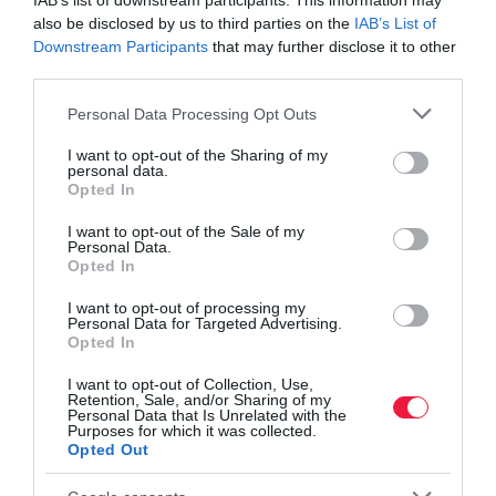
IAB’s list of downstream participants. This information may
also be disclosed by us to third parties on the
IAB’s List of
Downstream Participants
that may further disclose it to other
third parties.
Please note that this website/app uses one or more Google
Personal Data Processing Opt Outs
services and may gather and store information including but
not limited to your visit or usage behaviour. You may click to
I want to opt-out of the Sharing of my
personal data.
grant or deny consent to Google and its third-party tags to
Opted In
use your data for below specified purposes in below Google
consent section.
I want to opt-out of the Sale of my
Personal Data.
Opted In
I want to opt-out of processing my
Personal Data for Targeted Advertising.
Opted In
I want to opt-out of Collection, Use,
Retention, Sale, and/or Sharing of my
PÉNZ
Personal Data that Is Unrelated with the
Purposes for which it was collected.
Így bukhatod el az erős forint előnyét külföldi
Opted Out
vásárláskor