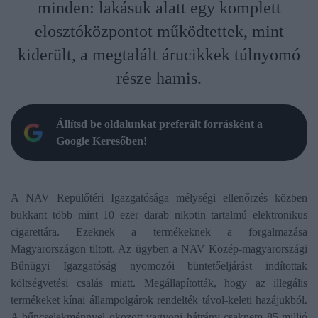
minden: lakásuk alatt egy komplett
elosztóközpontot működtettek, mint
kiderült, a megtalált árucikkek túlnyomó
része hamis.
Állítsd be oldalunkat preferált forrásként a
Google Keresőben!
A NAV Repülőtéri Igazgatósága mélységi ellenőrzés közben
bukkant több mint 10 ezer darab nikotin tartalmú elektronikus
cigarettára. Ezeknek a termékeknek a forgalmazása
Magyarországon tiltott. Az ügyben a NAV Közép-magyarországi
Bűnügyi Igazgatóság nyomozói büntetőeljárást indítottak
költségvetési csalás miatt. Megállapították, hogy az illegális
termékeket kínai állampolgárok rendelték távol-keleti hazájukból.
A bűncselekménnyel okozott vagyoni hátrány csaknem 85 millió