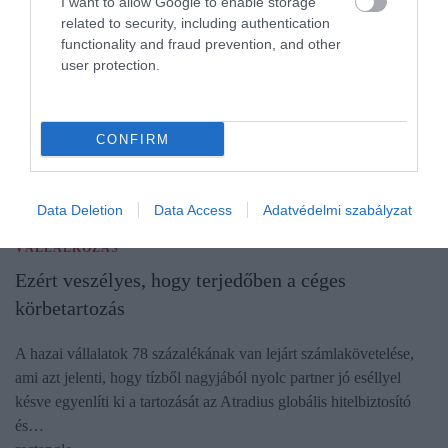
I want to allow Google to enable storage
related to security, including authentication
functionality and fraud prevention, and other
user protection.
CONFIRM
Data Deletion
Data Access
Adatvédelmi szabályzat
VÁLLALKOZÁS
Ezért veszélyes, hogy terjedőben a céges
körbetartozás
A hazai vállalatok 78 százalékának van lejárt számlakövetelése,
ami azt jelenti, hogy tízből nagyjából nyolc partner jó eséllyel
késve egyenlíti ki a tartozását az Atradius globális hitelbiztosító
és…