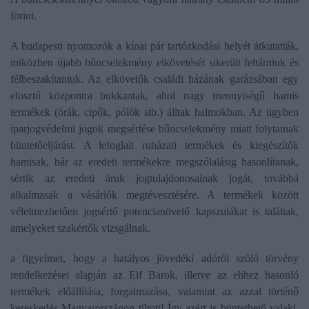
forint.
A budapesti nyomozók a kínai pár tartózkodási helyét átkutatták,
miközben újabb bűncselekmény elkövetését sikerült feltárniuk és
félbeszakítaniuk. Az elkövetők családi házának garázsában egy
elosztó központra bukkantak, ahol nagy mennyiségű hamis
termékek (órák, cipők, pólók stb.) álltak halmokban. Az ügyben
iparjogvédelmi jogok megsértése bűncselekmény miatt folytatnak
büntetőeljárást. A lefoglalt ruházati termékek és kiegészítők
hamisak, bár az eredeti termékekre megszólalásig hasonlítanak,
sértik az eredeti áruk jogtulajdonosainak jogát, továbbá
alkalmasak a vásárlók megtévesztésére. A termékek között
vélelmezhetően jogsértő potencianövelő kapszulákat is találtak,
amelyeket szakértők vizsgálnak.
a figyelmet, hogy a hatályos jövedéki adóról szóló törvény
rendelkezései alapján az Elf Barok, illetve az ehhez hasonló
termékek előállítása, forgalmazása, valamint az azzal történő
kereskedés Magyarországon tiltott! Így azért is büntethető valaki,