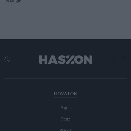
rectangle
ROVATOK
Agrár
Pénz
Piacok