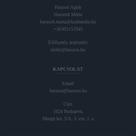
Haszon Agrár
Haraszti Márta
haraszti.marta@kodmedia.hu
+36305157045
Előfizetés, terjesztés:
elofiz@haszon.hu
KAPCSOLAT
Email:
haszon@haszon.hu
Cím:
1024 Budapest,
Margit krt. 5/A, 3. em. 1. a