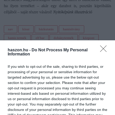
ha ilyen terméket – akár egy darabot is, pusztán kipróbálás
céljából – saját részre vásárol!
Nyitóképünk illusztráció
nav
kínai
házkutatás
hamisítvány
hamis termék
elf bar
dohánytermék
központ
tiltott termék
lebukás
haszon.hu -
Do Not Process My Personal
Information
If you wish to opt-out of the sale, sharing to third parties, or
processing of your personal or sensitive information for
targeted advertising by us, please use the below opt-out
section to confirm your selection. Please note that after your
opt-out request is processed you may continue seeing
interest-based ads based on personal information utilized by
us or personal information disclosed to third parties prior to
your opt-out. You may separately opt-out of the further
disclosure of your personal information by third parties on the