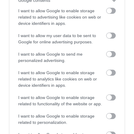
Google consents
Július 9-én 358,33 forint volt 1 euró középárfolyamon.
I want to allow Google to enable storage
Összehasonlításként: idén április 2-án még 383,63 forintot ért egy
related to advertising like cookies on web or
device identifiers in apps.
euró. Az erős forint sokakat gondolkoztat el, érdemes-e a
szomszédos…
I want to allow my user data to be sent to
Google for online advertising purposes.
I want to allow Google to send me
personalized advertising.
I want to allow Google to enable storage
related to analytics like cookies on web or
device identifiers in apps.
I want to allow Google to enable storage
related to functionality of the website or app.
I want to allow Google to enable storage
related to personalization.