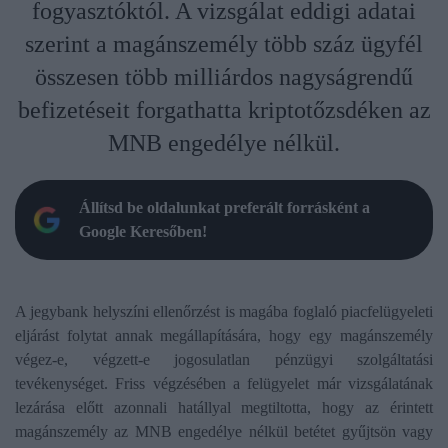
fogyasztóktól. A vizsgálat eddigi adatai
szerint a magánszemély több száz ügyfél
összesen több milliárdos nagyságrendű
befizetéseit forgathatta kriptotőzsdéken az
MNB engedélye nélkül.
Állítsd be oldalunkat preferált forrásként a
Google Keresőben!
A jegybank helyszíni ellenőrzést is magába foglaló piacfelügyeleti
eljárást folytat annak megállapítására, hogy egy magánszemély
végez-e, végzett-e jogosulatlan pénzügyi szolgáltatási
tevékenységet. Friss végzésében a felügyelet már vizsgálatának
lezárása előtt azonnali hatállyal megtiltotta, hogy az érintett
magánszemély az MNB engedélye nélkül betétet gyűjtsön vagy