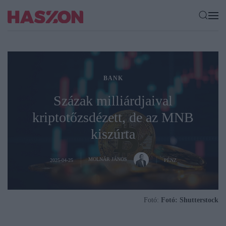
BANK
Százak milliárdjaival
kriptotőzsdézett, de az MNB
kiszúrta
MOLNÁR JÁNOS
2025-04-25
PÉNZ
Fotó:
Fotó: Shutterstock