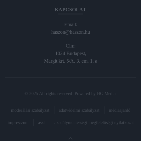
KAPCSOLAT
Email:
haszon@haszon.hu
Cím:
1024 Budapest,
Margit krt. 5/A, 3. em. 1. a
© 2025 All rights reserved. Powered by
HG Media
.
moderálási szabályzat
adatvédelmi szabályzat
médiaajánló
impresszum
ászf
akadálymentességi megfelelőségi nyilatkozat