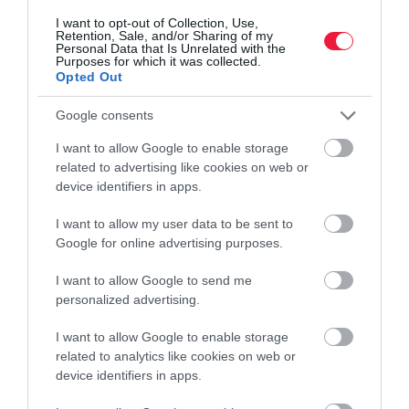
I want to opt-out of Collection, Use,
Retention, Sale, and/or Sharing of my
Personal Data that Is Unrelated with the
Purposes for which it was collected.
Opted Out
Google consents
I want to allow Google to enable storage
related to advertising like cookies on web or
device identifiers in apps.
BEFEKTETÉS
Ez volt a lakossági befektetők kedvence májusban
I want to allow my user data to be sent to
Google for online advertising purposes.
Közel 400 milliárd forinttal ugrott meg májusban a háztartásoknál
lévő állampapírok állománya, miután az akkor bejelentett
I want to allow Google to send me
personalized advertising.
kamatcsökkentésre reagálva a kisbefektetők alaposan bevásároltak
az állami…
I want to allow Google to enable storage
related to analytics like cookies on web or
device identifiers in apps.