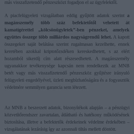
más visszafizetendő pénzeszközt fogadjon el az ügyfelektől.
A piacfelügyeleti vizsgálatban eddig gyűjtött adatok szerint
a
magánszemély több száz befektetőtől vehetett át
kamatígérettel „kölcsönügyletek”-ben pénzeket, amelyek
együttes összege több milliárdos nagyságrendű lehet.
A kapott
összegeket saját belátása szerint rugalmasan kezelhette, ennek
keretében azokkal kriptotőzsdéken kereskedhetett, s az elért
hozamból sikerdíj cím alatt részesedhetett. A magánszemély
ugyanakkor tevékenysége kapcsán nem rendelkezik az MNB
betét vagy más visszafizetendő pénzeszköz gyűjtésre irányuló
felügyeleti engedélyével, üzleti megbízhatóságára és a fogyasztók
védelmére semmilyen garancia sem létezett.
Az MNB a beszerzett adatok, bizonyítékok alapján – a pénzügyi
közvetítőrendszer zavartalan, átlátható és hatékony működésének
biztosítása, illetve a befektetők érdekeinek védelme érdekében –
vizsgálatának lezárásig így az azonnali tiltás mellett döntött.