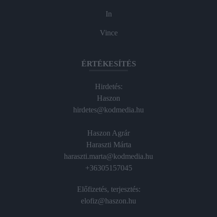
In
Vince
ÉRTÉKESÍTÉS
Hirdetés:
Haszon
hirdetes@kodmedia.hu
Haszon Agrár
Haraszti Márta
haraszti.marta@kodmedia.hu
+36305157045
Előfizetés, terjesztés:
elofiz@haszon.hu