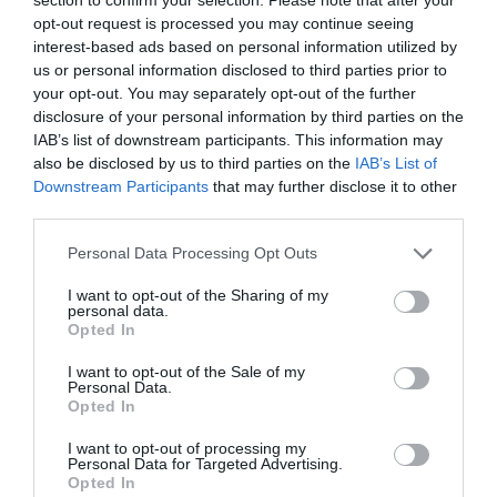
kriptopiac
haszon
jogosulatlan pénzpiaci tevékenység
opt-out request is processed you may continue seeing
interest-based ads based on personal information utilized by
us or personal information disclosed to third parties prior to
your opt-out. You may separately opt-out of the further
disclosure of your personal information by third parties on the
IAB’s list of downstream participants. This information may
also be disclosed by us to third parties on the
IAB’s List of
Downstream Participants
that may further disclose it to other
third parties.
Please note that this website/app uses one or more Google
Personal Data Processing Opt Outs
services and may gather and store information including but
not limited to your visit or usage behaviour. You may click to
I want to opt-out of the Sharing of my
personal data.
grant or deny consent to Google and its third-party tags to
Opted In
use your data for below specified purposes in below Google
consent section.
I want to opt-out of the Sale of my
Personal Data.
Opted In
I want to opt-out of processing my
Personal Data for Targeted Advertising.
Opted In