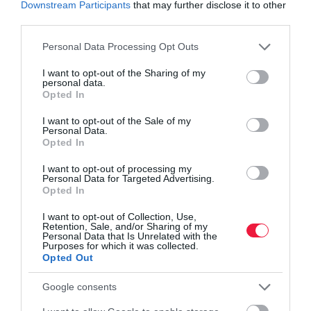
Downstream Participants
that may further disclose it to other
A Revolutra is figyel a NAV, így kell adózni a
third parties.
befektetések után
Please note that this website/app uses one or more Google
Personal Data Processing Opt Outs
Állampapír, befektetési jegy, részvény: csúcson a
services and may gather and store information including but
magyarok vagyona
not limited to your visit or usage behaviour. You may click to
I want to opt-out of the Sharing of my
personal data.
grant or deny consent to Google and its third-party tags to
Opted In
use your data for below specified purposes in below Google
pénz
bank
megtakarítás
betét
bankbetét
consent section.
I want to opt-out of the Sale of my
Personal Data.
Opted In
I want to opt-out of processing my
Personal Data for Targeted Advertising.
Opted In
I want to opt-out of Collection, Use,
Retention, Sale, and/or Sharing of my
Personal Data that Is Unrelated with the
Purposes for which it was collected.
Opted Out
Google consents