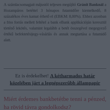
A számlacsomagjait májustól teljesen megújító
Gránit Banknál
a
Hozampáros betéttel 3 hónapos futamidőre kiemelkedő, 8
százalékos éves kamat érhető el (EBKM: 8,00%). Ehhez azonban
a friss forrás mellett feltétel a bank eBank applikációján keresztül
történő lekötés, valamint legalább a betét összegével megegyező
értékű befektetésijegy-vásárlás és annak megtartása a futamidő
alatt.
Ez is érdekelhet!
A kétharmados határ
közelében járt a legnépszerűbb állampapír
Miért érdemes bankbetétbe tenni a pénzed,
ha rövid távra gondolkodsz?