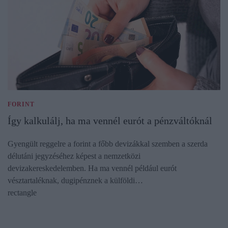
FORINT
Így kalkulálj, ha ma vennél eurót a pénzváltóknál
Gyengült reggelre a forint a főbb devizákkal szemben a szerda
délutáni jegyzéséhez képest a nemzetközi
devizakereskedelemben. Ha ma vennél például eurót
vésztartaléknak, dugipénznek a külföldi…
rectangle