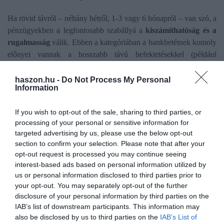
Ha rövid távról – néhány hétről, 1-3 vagy 6 hónapról – van szó, a
pénzügyekben a legfontosabb szabállyá a
kiszámíthatóság és a
rugalmasság
válik. Ebben a kategóriában a bankbetétnek komoly
előnyei vannak a hosszabb távú befektetésekkel (például
részvényekkel, befektetési alapokkal vagy akár az
állampapírokkal) szemben. A bankbetétnél a tőkéd teljesen
haszon.hu -
Do Not Process My Personal
Information
biztonságban van: ha elhelyezel 1 millió forintot, az 3 hónap
múlva is minimum 1 millió forint lesz, plusz a garantált kamat. A
If you wish to opt-out of the sale, sharing to third parties, or
bankbetétek lényege a rugalmas futamidő. Pontosan ahhoz a
processing of your personal or sensitive information for
dátumhoz tudod igazítani a lekötést, amikorra a pénz kelleni
targeted advertising by us, please use the below opt-out
fog. Emellett
tompítani tudod az infláció hatását,
és nem
section to confirm your selection. Please note that after your
hagyod teljesen ingyen dolgozni a pénzed a banknak.
opt-out request is processed you may continue seeing
interest-based ads based on personal information utilized by
us or personal information disclosed to third parties prior to
your opt-out. You may separately opt-out of the further
disclosure of your personal information by third parties on the
Olvasd el ezt is!
IAB’s list of downstream participants. This information may
also be disclosed by us to third parties on the
IAB’s List of
Jó befektetés a garázs Budapesten?