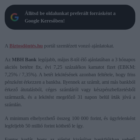
Állítsd be oldalunkat preferált forrásként a
Google Keresőben!
A
Biztosdöntés.hu
portál szemlézett vonzó ajánlatokat.
Az
MBH Bank
legújabb, május 8-tól élő ajánlatában a 3 hónapos
akciós betétre fix, évi 7,25 százalékos kamatot fizet (EBKM:
7,25% / 7,35%). A betét lekötésének azonban feltétele, hogy friss
pénzként érkezzen a bankba. Ilyennek az számít, ami más bankból
érkező átutalásból, céges számláról vagy készpénzbefizetésből
származik, és a lekötést megelőző 31 napon belül írták jóvá a
számlán.
A minimum elhelyezhető összeg 100 000 forint, és ügyfelenként
legfeljebb 50 millió forint köthető le így.
Fontos korlát, hogy az ajánlat kizárólag bankfiókban vehető