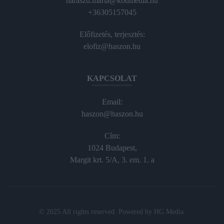
haraszti.marta@kodmedia.hu
+36305157045
Előfizetés, terjesztés:
elofiz@haszon.hu
KAPCSOLAT
Email:
haszon@haszon.hu
Cím:
1024 Budapest,
Margit krt. 5/A, 3. em. 1. a
© 2025 All rights reserved. Powered by
HG Media
.