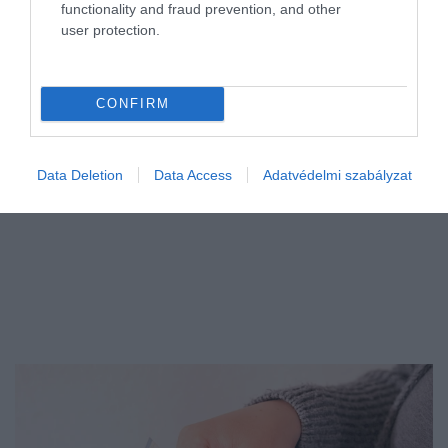
functionality and fraud prevention, and other
Júniusban személyi kölcsönből 156 milliárd, míg lakáshitelből 282
user protection.
milliárd forintot vettek fel a magyarok. Mindkettő rekord összeg
egy hónap alatt. A lakáshitelek felvétele egy év alatt közel…
CONFIRM
Data Deletion
Data Access
Adatvédelmi szabályzat