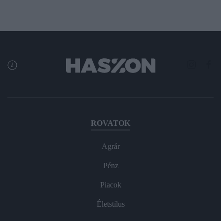
ROVATOK
Agrár
Pénz
Piacok
Életstílus