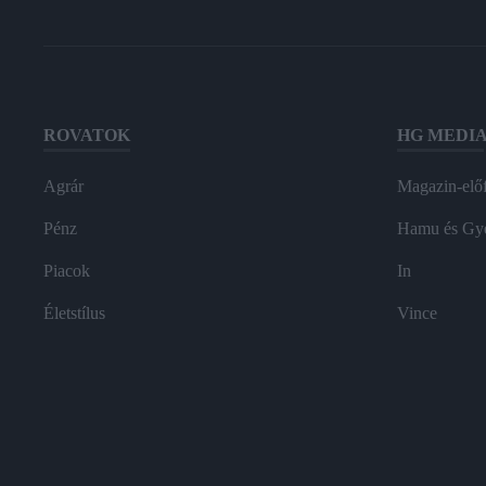
ROVATOK
HG MEDI
Agrár
Magazin-előf
Pénz
Hamu és Gy
Piacok
In
Életstílus
Vince