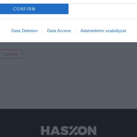
CONFIRM
Data Deletion
Data Access
Adatvédelmi szabályzat
lyettesítheti a dietetikust
nyelvek