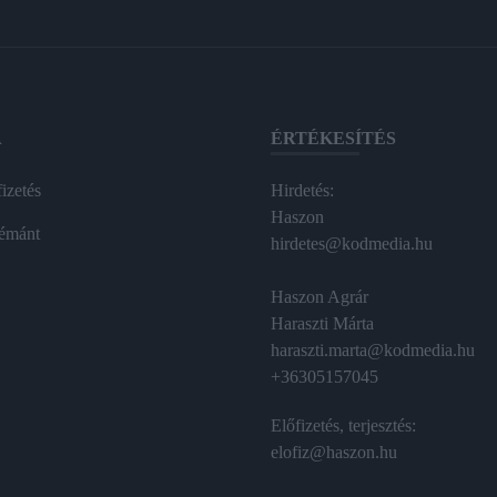
A
ÉRTÉKESÍTÉS
izetés
Hirdetés:
Haszon
émánt
hirdetes@kodmedia.hu
Haszon Agrár
Haraszti Márta
haraszti.marta@kodmedia.hu
+36305157045
Előfizetés, terjesztés:
elofiz@haszon.hu