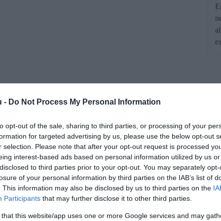
E
n
a
e
u -
Do Not Process My Personal Information
to opt-out of the sale, sharing to third parties, or processing of your per
formation for targeted advertising by us, please use the below opt-out s
éges intelligencia legjobban lengyelül
r selection. Please note that after your opt-out request is processed y
gol, a legtöbb AI-cég alapnyelve, csak
eing interest-based ads based on personal information utilized by us or
disclosed to third parties prior to your opt-out. You may separately opt-
gzett. És a magyar?
losure of your personal information by third parties on the IAB’s list of
. This information may also be disclosed by us to third parties on the
IA
Participants
that may further disclose it to other third parties.
 that this website/app uses one or more Google services and may gath
rált forrásként a Google Keresőben!