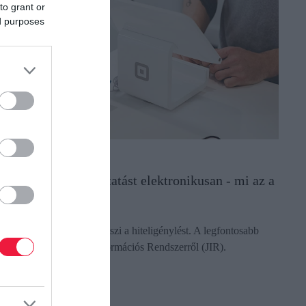
to grant or
ed purposes
ITEL
gy kérj keresetkimutatást elektronikusan - mi az a
IR?
yorsítja és egyszerűbbé teszi a hiteligénylést. A legfontosabb
udnivalók a Jövedeleminformációs Rendszerről (JIR).
ectangle