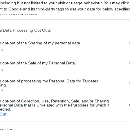
including but not limited to your visit or usage behaviour. You may click 
 to Google and its third-party tags to use your data for below specifi
ogle consent section.
yelven tesztelte
a legnépszerűbb nagy nyelvi modelleket –
pSeeket –, hogy kiderüljön, melyiket „érti” legjobban az
l Data Processing Opt Outs
o opt-out of the Sharing of my personal data.
 sem
In
o opt-out of the Sale of my Personal Data.
 legérthetőbbnek, 88 százalékos pontossági aránnyal. Az
H
In
g a negyedik legrosszabbul teljesített - derül ki a
HVG
Í
to opt-out of processing my Personal Data for Targeted
J
ing.
In
ból a mezőny közepén: az AI tehát nem boldogul vele
G
téstől.
o opt-out of Collection, Use, Retention, Sale, and/or Sharing
t
ersonal Data that Is Unrelated with the Purposes for which it
lected.
r
Out
consents