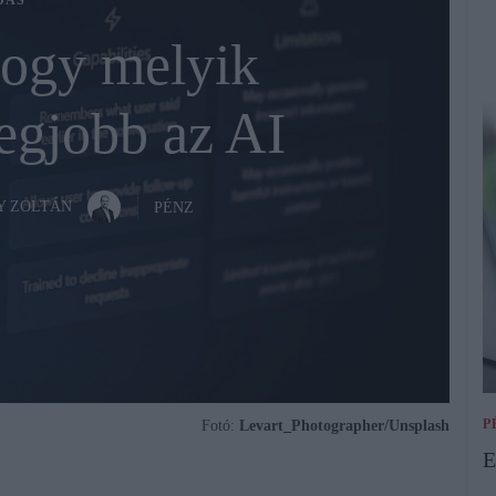
DÁS
ogy melyik
egjobb az AI
Y ZOLTÁN
PÉNZ
P
Fotó:
Levart_Photographer/Unsplash
E