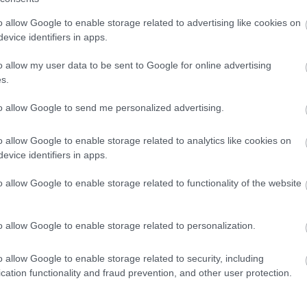
o allow Google to enable storage related to advertising like cookies on
is elintézi a ChatGPT új funkciója
evice identifiers in apps.
o allow my user data to be sent to Google for online advertising
tünk a ChaftGPT-re
s.
elvet. A Stanford Egyetem
kutatása szerint
a chatbotok
to allow Google to send me personalized advertising.
ait,
és ezzel akár
káros viselkedésüket erősíteni.
Egy
 öngyilkos
az AI-jal való interakciót követően. 2023-ban hat
o allow Google to enable storage related to analytics like cookies on
sal kapcsolatos szorongása miatt, és a felesége szerint még
evice identifiers in apps.
 Az ő esete sajnos nem kivétel, számos hasonló tragédia
o allow Google to enable storage related to functionality of the website
kiegészítheti, de nem helyettesítheti az emberi pszichológust
o allow Google to enable storage related to personalization.
o allow Google to enable storage related to security, including
cation functionality and fraud prevention, and other user protection.