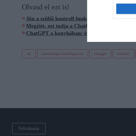
Olvasd el ezt is!
Jön a szülői kontroll funkció a ChatGPT-re
Megjött, ezt tudja a ChatGPT5
ChatGPT a konyhában: étrendet is ír, mégsem he
mi
mesterséges intelligencia
chatgpt
kutatás
Feliratkozás