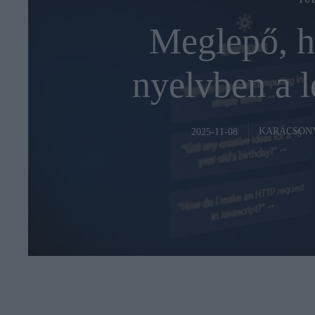
TU
Meglepő, h
nyelvben a l
KARÁCSON
2025-11-08