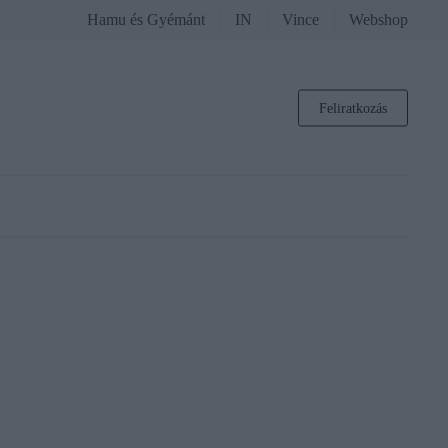
Hamu és Gyémánt
IN
Vince
Webshop
Feliratkozás