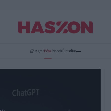
Agrár
Pénz
Piacok
Életstílus