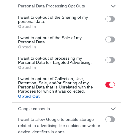
Please note that this website/app uses one or more Google
Personal Data Processing Opt Outs
services and may gather and store information including but
not limited to your visit or usage behaviour. You may click to
I want to opt-out of the Sharing of my
personal data.
grant or deny consent to Google and its third-party tags to
Opted In
use your data for below specified purposes in below Google
consent section.
I want to opt-out of the Sale of my
Personal Data.
Opted In
I want to opt-out of processing my
Personal Data for Targeted Advertising.
Opted In
I want to opt-out of Collection, Use,
Retention, Sale, and/or Sharing of my
LAKÁS
Personal Data that Is Unrelated with the
Purposes for which it was collected.
Ennyibe kerül most albérletet kivenni
Opted Out
Ezekben a hetekben lázasan keresnek albérletet azok a
Google consents
szeptembertől egyetemen tanuló fiatalok, akik nem kaptak
I want to allow Google to enable storage
kollégiumi elhelyezést. Itt vannak az aktuális albérleti díjak.
related to advertising like cookies on web or
device identifiers in apps.