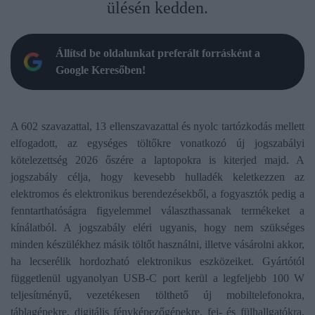
ülésén kedden.
Állítsd be oldalunkat preferált forrásként a
Google Keresőben!
A 602 szavazattal, 13 ellenszavazattal és nyolc tartózkodás mellett
elfogadott, az egységes töltőkre vonatkozó új jogszabályi
kötelezettség 2026 őszére a laptopokra is kiterjed majd. A
jogszabály célja, hogy kevesebb hulladék keletkezzen az
elektromos és elektronikus berendezésekből, a fogyasztók pedig a
fenntarthatóságra figyelemmel választhassanak termékeket a
kínálatból. A jogszabály eléri ugyanis, hogy nem szükséges
minden készülékhez másik töltőt használni, illetve vásárolni akkor,
ha lecserélik hordozható elektronikus eszközeiket. Gyártótól
függetlenül ugyanolyan USB-C port kerül a legfeljebb 100 W
teljesítményű, vezetékesen tölthető új mobiltelefonokra,
táblagépekre, digitális fényképezőgépekre, fej- és fülhallgatókra,