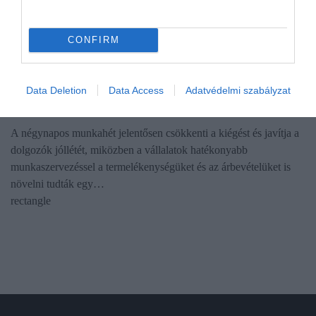
CONFIRM
MUNKAIDŐ
Data Deletion
Data Access
Adatvédelmi szabályzat
Ezért lehet nyerő a négynapos munkahét
A négynapos munkahét jelentősen csökkenti a kiégést és javítja a
dolgozók jóllétét, miközben a vállalatok hatékonyabb
munkaszervezéssel a termelékenységüket és az árbevételüket is
növelni tudták egy…
rectangle