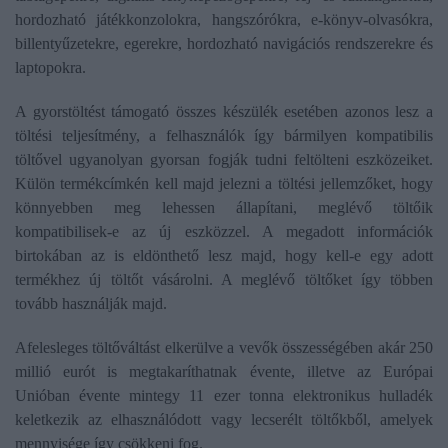
hordozható játékkonzolokra, hangszórókra, e-könyv-olvasókra,
billentyűzetekre, egerekre, hordozható navigációs rendszerekre és
laptopokra.
A gyorstöltést támogató összes készülék esetében azonos lesz a
töltési teljesítmény, a felhasználók így bármilyen kompatibilis
töltővel ugyanolyan gyorsan fogják tudni feltölteni eszközeiket.
Külön termékcímkén kell majd jelezni a töltési jellemzőket, hogy
könnyebben meg lehessen állapítani, meglévő töltőik
kompatibilisek-e az új eszközzel. A megadott információk
birtokában az is eldönthető lesz majd, hogy kell-e egy adott
termékhez új töltőt vásárolni. A meglévő töltőket így többen
tovább használják majd.
Afelesleges töltőváltást elkerülve a vevők összességében akár 250
millió eurót is megtakaríthatnak évente, illetve az Európai
Unióban évente mintegy 11 ezer tonna elektronikus hulladék
keletkezik az elhasználódott vagy lecserélt töltőkből, amelyek
mennyisége így csökkeni fog.