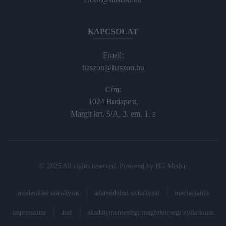
KAPCSOLAT
Email:
haszon@haszon.hu
Cím:
1024 Budapest,
Margit krt. 5/A, 3. em. 1. a
© 2025 All rights reserved. Powered by
HG Media
.
moderálási szabályzat
adatvédelmi szabályzat
médiaajánló
impresszum
ászf
akadálymentességi megfelelőségi nyilatkozat