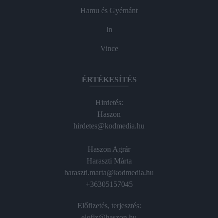
Hamu és Gyémánt
In
Vince
ÉRTÉKESÍTÉS
Hirdetés:
Haszon
hirdetes@kodmedia.hu
Haszon Agrár
Haraszti Márta
haraszti.marta@kodmedia.hu
+36305157045
Előfizetés, terjesztés:
elofiz@haszon.hu