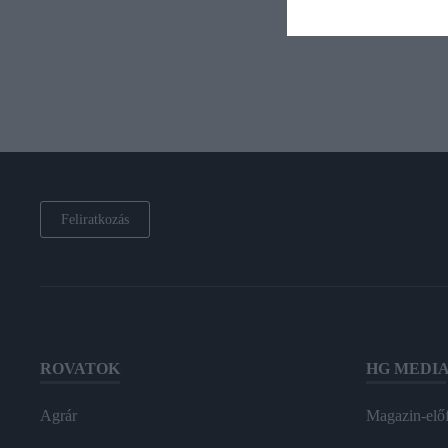
Feliratkozás
ROVATOK
HG MEDI
Agrár
Magazin-előf