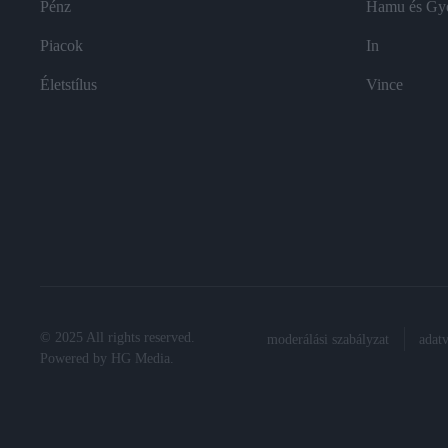
Pénz
Hamu és Gy
Piacok
In
Életstílus
Vince
© 2025 All rights reserved.
moderálási szabályzat
adat
Powered by
HG Media
.