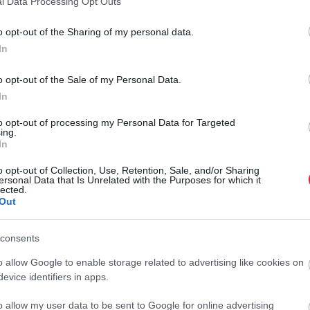
l Data Processing Opt Outs
o opt-out of the Sharing of my personal data.
In
jét mérte fel a fizetésével, illetve jelenlegi munkahelyével
o opt-out of the Sale of my Personal Data.
léka arra számít, hogy idén romlani fog anyagi biztonsága
In
ért 62 százalékkal.
to opt-out of processing my Personal Data for Targeted
ing.
csaknem megegyezik a tavaly ilyenkor mérttel,
eltérés az
In
ők 45 százaléka most megelégedne 20 százalékon belüli
N
ák ezt. A válaszadók 29 százaléka 20-30 százalék közötti
o opt-out of Collection, Use, Retention, Sale, and/or Sharing
ersonal Data that Is Unrelated with the Purposes for which it
S
lected.
n
Out
míthat a következő fizetésemelésre, októberben csak a
atója év közben emelt a fizetésén. Tavaly az inflációs
T
consents
égi bónuszt a válaszadók 44 százaléka vár munkáltatójától.
a
o allow Google to enable storage related to advertising like cookies on
ásra számít, többet 17, míg kevesebbet 9 százalékuk fog
b
evice identifiers in apps.
a
r
o allow my user data to be sent to Google for online advertising