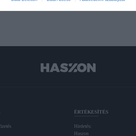
A
ÉRTÉKESÍTÉS
izetés
Hirdetés:
Haszon