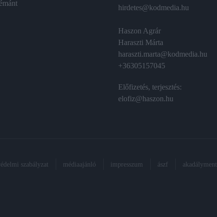
émánt
hirdetes@kodmedia.hu
Haszon Agrár
Haraszti Márta
haraszti.marta@kodmedia.hu
+36305157045
Előfizetés, terjesztés:
elofiz@haszon.hu
védelmi szabályzat
médiaajánló
impresszum
ászf
akadálymente