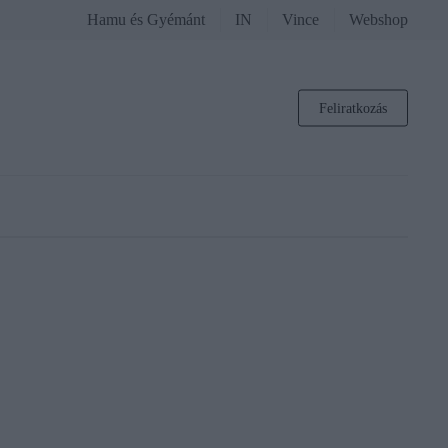
Hamu és Gyémánt
IN
Vince
Webshop
Feliratkozás