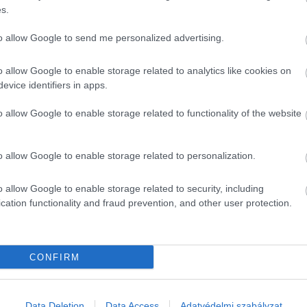
lyváltástól remélik anyagi problémájuk megoldását.
A
s.
ahelyváltást
, ami 6 százalékponttal magasabb a tavaly
rült: 30 százalékkal kedvezőbb jövedelemajánlatért az összes
to allow Google to send me personalized advertising.
ly októberi 65 százalékkal szemben, 12 százaléknyian pedig
o allow Google to enable storage related to analytics like cookies on
evice identifiers in apps.
kereslete, emiatt érezhetően szűkültek a munkavállalók
o allow Google to enable storage related to functionality of the website
sztalják: a válaszadók 59 százaléka érzi úgy, hogy idén
helyezkedni, mint egy évvel korábban. Ez az arány tavaly
o allow Google to enable storage related to personalization.
int bár a munkahelyváltás lehetőségei beszűkültek, a cégek
o allow Google to enable storage related to security, including
 akkor is, ha piaci környezete ezt alapvetően megnehezíti.
cation functionality and fraud prevention, and other user protection.
 minőségi munkaerő esetében. A szűkülő magyarországi
kár a külföldre történő elvándorlók számának további
CONFIRM
ttség
versenyszféra
kutatás
Data Deletion
Data Access
Adatvédelmi szabályzat