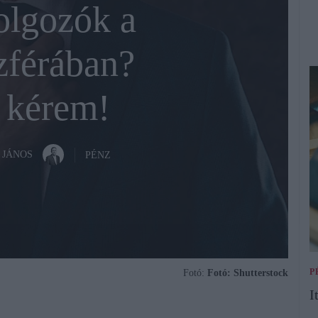
olgozók a
zférában?
 kérem!
 JÁNOS
PÉNZ
P
Fotó:
Fotó: Shutterstock
I