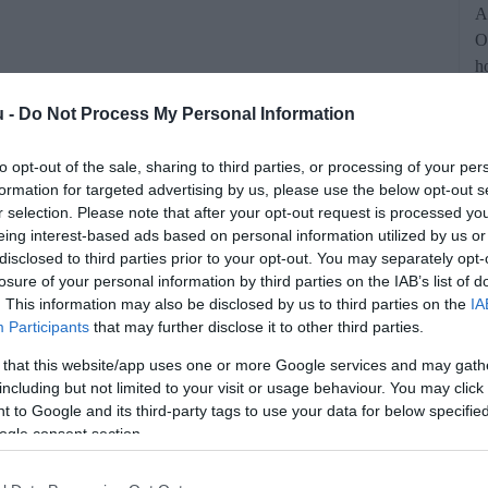
A
O
h
b
u -
Do Not Process My Personal Information
to opt-out of the sale, sharing to third parties, or processing of your per
formation for targeted advertising by us, please use the below opt-out s
r selection. Please note that after your opt-out request is processed y
eing interest-based ads based on personal information utilized by us or
disclosed to third parties prior to your opt-out. You may separately opt-
losure of your personal information by third parties on the IAB’s list of
állalók 49 százaléka elégedetlen a
. This information may also be disclosed by us to third parties on the
IA
Participants
that may further disclose it to other third parties.
gy egy éven belül munkahelyet vált, ha
 that this website/app uses one or more Google services and may gath
nkaerő-kölcsönzéssel és -közvetítéssel
including but not limited to your visit or usage behaviour. You may click 
lvégzett munkaerőpiaci kutatásából.
 to Google and its third-party tags to use your data for below specifi
ogle consent section.
rált forrásként a Google Keresőben!