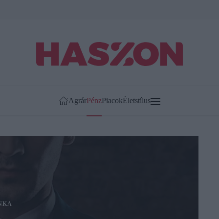
Agrár
Pénz
Piacok
Életstílus
NKA