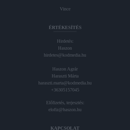
Vince
ÉRTÉKESÍTÉS
Hirdetés:
Haszon
hirdetes@kodmedia.hu
Haszon Agrár
Haraszti Márta
haraszti.marta@kodmedia.hu
+36305157045
Előfizetés, terjesztés:
elofiz@haszon.hu
KAPCSOLAT