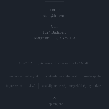
Email:
haszon@haszon.hu
Cím:
1024 Budapest,
Margit krt. 5/A, 3. em. 1. a
© 2025 All rights reserved. Powered by
HG Media
.
moderálási szabályzat
adatvédelmi szabályzat
médiaajánló
impresszum
ászf
akadálymentességi megfelelőségi nyilatkozat
Lap tetejére