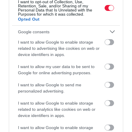
I want to opt-out of Collection, Use,
Retention, Sale, and/or Sharing of my
Personal Data that Is Unrelated with the
Purposes for which it was collected.
Opted Out
Google consents
I want to allow Google to enable storage
related to advertising like cookies on web or
device identifiers in apps.
I want to allow my user data to be sent to
ADÓ
Google for online advertising purposes.
Több tízezer gyógyszer lesz olcsóbb szeptembertől
I want to allow Google to send me
personalized advertising.
A vényköteles gyógyszerek áfamentessé tétele 7 milliárd forintba
kerül a költségvetésnek - közölte Magyar Péter a
I want to allow Google to enable storage
kormányszóvivői tájékoztatón, ahol azt is bejelentette, hogy a
related to analytics like cookies on web or
device identifiers in apps.
kormány dolgozik a…
I want to allow Google to enable storage