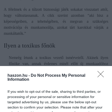
A félelmek és a túlzott biztonsági játék sokakat visszatart attól,
hogy változtassanak. A cikk szerint azonban “aki hisz a
képességeiben, a tehetségében, és megvan a szükséges
motivációja és munkamorálja, azokat tárt karokkal várják a
munkáltatók.”
Ilyen a toxikus főnök
Nemrég írtunk a toxikus vezető ismérveiről. Akinek ilyen
főnöke van, annak érdemes minél előtt új munkaadóhoz
igazolni. Milyen is a toxikus vezető? Sokszor
irreális célokat
haszon.hu -
Do Not Process My Personal
tűz ki, mindig mást hibáztat kudarc esetén,
kíméletlenül
Information
hajtja a csapatot, olykor megfélemlít, rossz hangulatot teremt.
Ha azonban “hozza a számokat”, akkor hiába a sok panasz,
If you wish to opt-out of the sale, sharing to third parties, or
általában maradhat és kárt okozhat egy szervezetben.
processing of your personal or sensitive information for
Bővebben az ilyen vezetőről
itt lehet olvasni
.
targeted advertising by us, please use the below opt-out
section to confirm your selection. Please note that after your