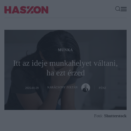
MUNKA
Itt az ideje munkahelyet váltani,
ha ezt érzed
KARÁCSONY ZOLTÁN
2025-01-29
PÉNZ
Fotó:
Shutterstock