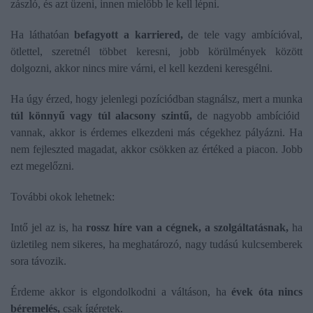
zászló, és azt üzeni, innen mielőbb le kell lépni.
Ha láthatóan
befagyott a karriered,
de tele vagy ambícióval,
ötlettel, szeretnél többet keresni, jobb körülmények között
dolgozni, akkor nincs mire várni, el kell kezdeni keresgélni.
Ha úgy érzed, hogy jelenlegi pozíciódban stagnálsz, mert a munka
túl könnyű vagy túl alacsony szintű,
de nagyobb ambícióid
vannak, akkor is érdemes elkezdeni más cégekhez pályázni. Ha
nem fejleszted magadat, akkor csökken az értéked a piacon. Jobb
ezt megelőzni.
További okok lehetnek:
Intő jel az is, ha
rossz híre van a cégnek, a szolgáltatásnak,
ha
üzletileg nem sikeres, ha meghatározó, nagy tudású kulcsemberek
sora távozik.
Érdeme akkor is elgondolkodni a váltáson, ha
évek óta nincs
béremelés,
csak ígéretek.