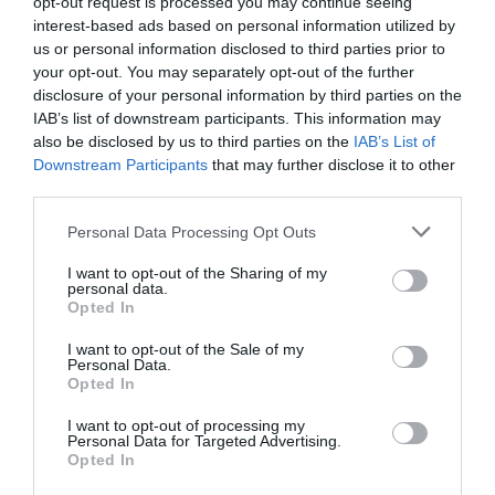
opt-out request is processed you may continue seeing
munkahely
váltás
felmondás
vezető
karrier
interest-based ads based on personal information utilized by
us or personal information disclosed to third parties prior to
állás
your opt-out. You may separately opt-out of the further
disclosure of your personal information by third parties on the
IAB’s list of downstream participants. This information may
also be disclosed by us to third parties on the
IAB’s List of
Downstream Participants
that may further disclose it to other
third parties.
Please note that this website/app uses one or more Google
Personal Data Processing Opt Outs
services and may gather and store information including but
not limited to your visit or usage behaviour. You may click to
I want to opt-out of the Sharing of my
personal data.
grant or deny consent to Google and its third-party tags to
Opted In
use your data for below specified purposes in below Google
consent section.
I want to opt-out of the Sale of my
Personal Data.
Opted In
I want to opt-out of processing my
Personal Data for Targeted Advertising.
Opted In