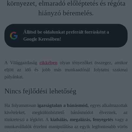
környezet, elmaradó előléptetés és régóta
hiányzó béremelés.
Állítsd be oldalunkat preferált forrásként a
Google Keresőben!
A Világgazdaság
cikkében
olyan tényezőket összegez, amikor
eljött az idő és jobb más munkaadónál folytatni szakmai
pályánkat.
Nincs fejlődési lehetőség
Ha folyamatosan
igazságtalan a bánásmód,
egyes alkalmazottak
kivételeket, megkülönböztető bánásmódot élveznek, az
tönkreteszi a légkört. A
kiabálás, megalázás, fenyegetés
vagy a
munkavállalók érzelmi manipulálása az egyik legfontosabb vörös