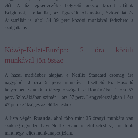
élét. A tíz legkedvezőbb helyzetű ország között találjuk
Belgiumot, Hollandiát, az Egyesült Államokat, Szlovéniát és
Ausztráliát is, ahol 34–39 perc közötti munkával fedezhető a
szolgáltatás.
Közép-Kelet-Európa: 2 óra körüli
munkával jön össze
A hazai mediánbér alapján a Netflix Standard csomag ára
nagyjából
2 óra 5 perc
munkával fizethető ki. Hasonló
helyzetben vannak a térség országai is: Romániában 1 óra 57
perc, Szlovákiában szintén 1 óra 57 perc, Lengyelországban 1 óra
47 perc szükséges az előfizetéshez.
A lista végén
Ruanda,
ahol több mint 35 órányi munkára van
szükség egyetlen havi Netflix Standard előfizetéshez, ami több
mint négy teljes munkanapot jelent.