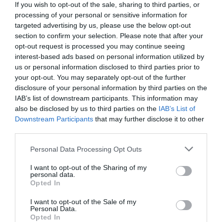
If you wish to opt-out of the sale, sharing to third parties, or
Kevesebb bosszantó reklám lesz a YouTube-on
processing of your personal or sensitive information for
Ezek voltak a legnézettebb mozifilmek, ennyi pénzt
targeted advertising by us, please use the below opt-out
hoztak
section to confirm your selection. Please note that after your
opt-out request is processed you may continue seeing
interest-based ads based on personal information utilized by
netflix
rezsi
streaming
munka
felmérés
us or personal information disclosed to third parties prior to
your opt-out. You may separately opt-out of the further
disclosure of your personal information by third parties on the
IAB’s list of downstream participants. This information may
also be disclosed by us to third parties on the
IAB’s List of
Downstream Participants
that may further disclose it to other
third parties.
Please note that this website/app uses one or more Google
Personal Data Processing Opt Outs
services and may gather and store information including but
not limited to your visit or usage behaviour. You may click to
I want to opt-out of the Sharing of my
personal data.
grant or deny consent to Google and its third-party tags to
Opted In
use your data for below specified purposes in below Google
consent section.
I want to opt-out of the Sale of my
Personal Data.
Opted In