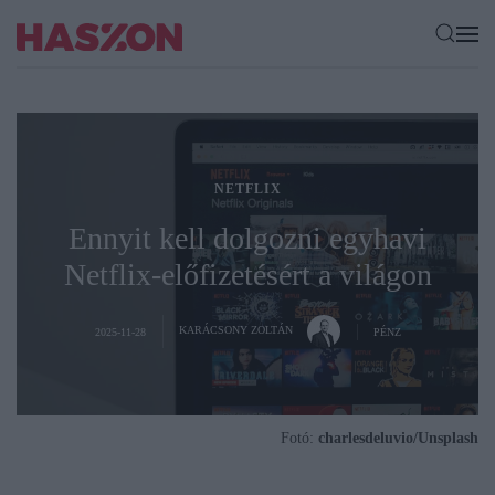
NETFLIX
Ennyit kell dolgozni egyhavi
Netflix-előfizetésért a világon
KARÁCSONY ZOLTÁN
2025-11-28
PÉNZ
Fotó:
charlesdeluvio/Unsplash