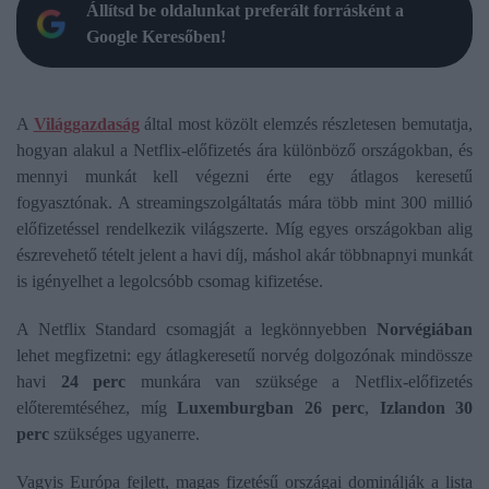
Állítsd be oldalunkat preferált forrásként a
Google Keresőben!
A
Világgazdaság
által most közölt elemzés részletesen bemutatja,
hogyan alakul a Netflix-előfizetés ára különböző országokban, és
mennyi munkát kell végezni érte egy átlagos keresetű
fogyasztónak. A streamingszolgáltatás mára több mint 300 millió
előfizetéssel rendelkezik világszerte. Míg egyes országokban alig
észrevehető tételt jelent a havi díj, máshol akár többnapnyi munkát
is igényelhet a legolcsóbb csomag kifizetése.
A Netflix Standard csomagját a legkönnyebben
Norvégiában
lehet megfizetni: egy átlagkeresetű norvég dolgozónak mindössze
havi
24 perc
munkára van szüksége a Netflix-előfizetés
előteremtéséhez, míg
Luxemburgban 26 perc
,
Izlandon 30
perc
szükséges ugyanerre.
Vagyis Európa fejlett, magas fizetésű országai dominálják a lista