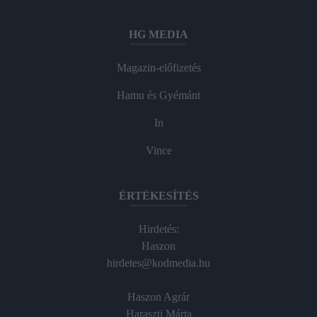
HG MEDIA
Magazin-előfizetés
Hamu és Gyémánt
In
Vince
ÉRTÉKESÍTÉS
Hirdetés:
Haszon
hirdetes@kodmedia.hu
Haszon Agrár
Haraszti Márta