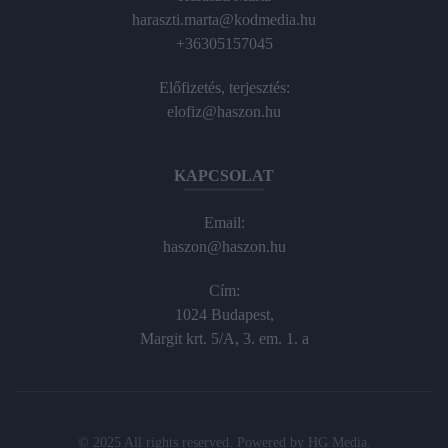
haraszti.marta@kodmedia.hu
+36305157045
Előfizetés, terjesztés:
elofiz@haszon.hu
KAPCSOLAT
Email:
haszon@haszon.hu
Cím:
1024 Budapest,
Margit krt. 5/A, 3. em. 1. a
© 2025 All rights reserved. Powered by
HG Media
.