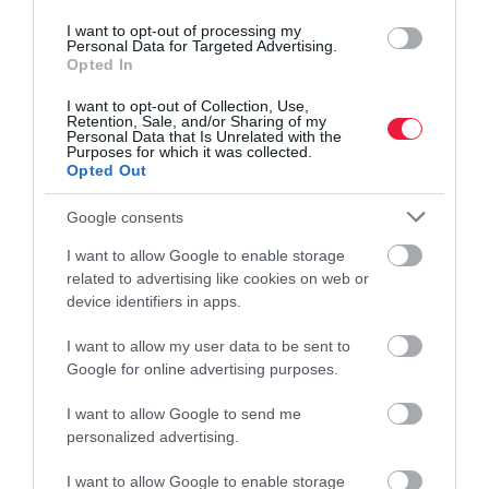
I want to opt-out of processing my
Personal Data for Targeted Advertising.
Opted In
I want to opt-out of Collection, Use,
Retention, Sale, and/or Sharing of my
Personal Data that Is Unrelated with the
Purposes for which it was collected.
Opted Out
Google consents
I want to allow Google to enable storage
related to advertising like cookies on web or
device identifiers in apps.
I want to allow my user data to be sent to
BEFEKTETÉS
Google for online advertising purposes.
Így reagáltak a lakossági befektetők az
állampapírok kamatcsökkenésére
I want to allow Google to send me
personalized advertising.
A lakosság a jelek szerint élt a lehetőséggel, és a múlt heti
I want to allow Google to enable storage