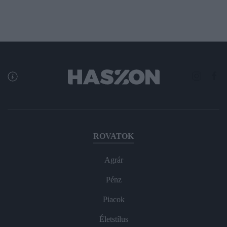
ROVATOK
Agrár
Pénz
Piacok
Életstílus