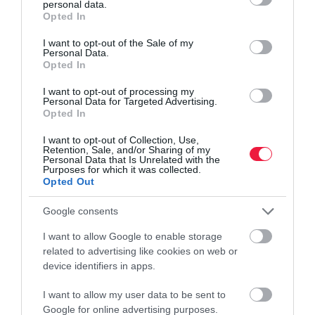
personal data.
grant or deny consent to Google and its third-party tags to
Opted In
use your data for below specified purposes in below Google
consent section.
I want to opt-out of the Sale of my
Personal Data.
Opted In
VÁLLALKOZÁS
I want to opt-out of processing my
Ezért veszélyes, hogy terjedőben a céges
Personal Data for Targeted Advertising.
Opted In
körbetartozás
I want to opt-out of Collection, Use,
A hazai vállalatok 78 százalékának van lejárt számlakövetelése,
Retention, Sale, and/or Sharing of my
Personal Data that Is Unrelated with the
ami azt jelenti, hogy tízből nagyjából nyolc partner jó eséllyel
Purposes for which it was collected.
késve egyenlíti ki a tartozását az Atradius globális hitelbiztosító
Opted Out
és…
Google consents
I want to allow Google to enable storage
related to advertising like cookies on web or
device identifiers in apps.
I want to allow my user data to be sent to
Google for online advertising purposes.