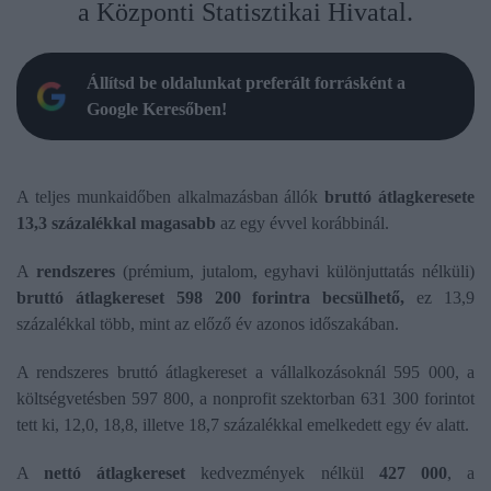
a Központi Statisztikai Hivatal.
Állítsd be oldalunkat preferált forrásként a
Google Keresőben!
A teljes munkaidőben alkalmazásban állók
bruttó átlagkeresete
13,3 százalékkal magasabb
az egy évvel korábbinál.
A
rendszeres
(prémium, jutalom, egyhavi különjuttatás nélküli)
bruttó átlagkereset 598 200 forintra becsülhető,
ez 13,9
százalékkal több, mint az előző év azonos időszakában.
A rendszeres bruttó átlagkereset a vállalkozásoknál 595 000, a
költségvetésben 597 800, a nonprofit szektorban 631 300 forintot
tett ki, 12,0, 18,8, illetve 18,7 százalékkal emelkedett egy év alatt.
A
nettó átlagkereset
kedvezmények nélkül
427 000
, a