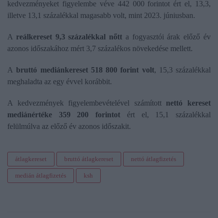
kedvezményeket figyelembe véve 442 000 forintot ért el, 13,3,
illetve 13,1 százalékkal magasabb volt, mint 2023. júniusban.
A
reálkereset 9,3 százalékkal nőtt
a fogyasztói árak előző év
azonos időszakához mért 3,7 százalékos növekedése mellett.
A
bruttó mediánkereset 518 800 forint volt
, 15,3 százalékkal
meghaladta az egy évvel korábbit.
A kedvezmények figyelembevételével számított
nettó kereset
mediánértéke 359 200 forintot
ért el, 15,1 százalékkal
felülmúlva az előző év azonos időszakit.
átlagkereset
bruttó átlagkereset
nettó átlagfizetés
medián átlagfizetés
ksh