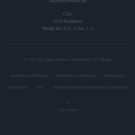
haszon@haszon.hu
Cím:
1024 Budapest,
Margit krt. 5/A, 3. em. 1. a
© 2025 All rights reserved. Powered by
HG Media
.
moderálási szabályzat
adatvédelmi szabályzat
médiaajánló
impresszum
ászf
akadálymentességi megfelelőségi nyilatkozat
Lap tetejére