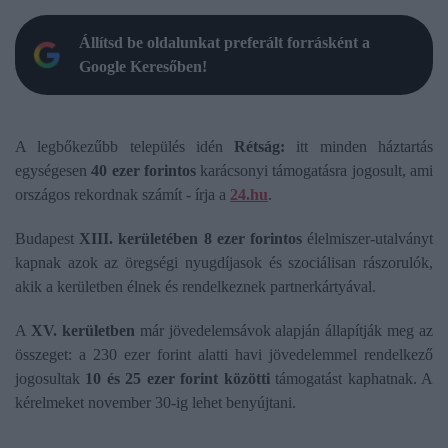
Állítsd be oldalunkat preferált forrásként a
Google Keresőben!
A legbőkezűbb település idén
Rétság:
itt minden háztartás
egységesen
40 ezer forintos
karácsonyi támogatásra jogosult, ami
országos rekordnak számít - írja a
24.hu
.
Budapest
XIII. kerületében 8 ezer forintos
élelmiszer-utalványt
kapnak azok az öregségi nyugdíjasok és szociálisan rászorulók,
akik a kerületben élnek és rendelkeznek partnerkártyával.
A
XV. kerületben
már jövedelemsávok alapján állapítják meg az
összeget: a 230 ezer forint alatti havi jövedelemmel rendelkező
jogosultak
10 és 25 ezer forint közötti
támogatást kaphatnak. A
kérelmeket november 30-ig lehet benyújtani.