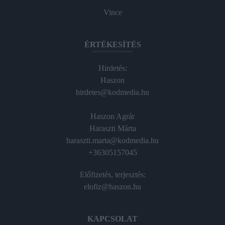
Vince
ÉRTÉKESÍTÉS
Hirdetés:
Haszon
hirdetes@kodmedia.hu
Haszon Agrár
Haraszti Márta
haraszti.marta@kodmedia.hu
+36305157045
Előfizetés, terjesztés:
elofiz@haszon.hu
KAPCSOLAT