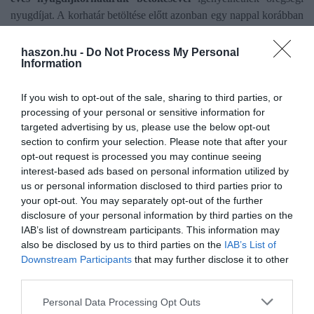
nyugdíjat. A korhatár betöltése előtt azonban egy nappal korábban
sem jogosultak a férfiak nyugdíjra, így nem szűnt meg a
nyugdíjkorhatár, a férfiaknak maradt mereven 65 év.
haszon.hu -
Do Not Process My Personal
Information
If you wish to opt-out of the sale, sharing to third parties, or
processing of your personal or sensitive information for
Olvasd el ezt is!
targeted advertising by us, please use the below opt-out
section to confirm your selection. Please note that after your
Százból négyen költöttek lakáscélra a nyugdíj-
opt-out request is processed you may continue seeing
megtakarításukból
interest-based ads based on personal information utilized by
Egyre nagyobb a nyugdíjpara Magyarországon
us or personal information disclosed to third parties prior to
your opt-out. You may separately opt-out of the further
Ezek a világ legjobb helyei nyugdíjasoknak
disclosure of your personal information by third parties on the
IAB’s list of downstream participants. This information may
also be disclosed by us to third parties on the
IAB’s List of
nyugdíj
nyugdíjas
karácsony
önkormányzat
Downstream Participants
that may further disclose it to other
támogatás
third parties.
Please note that this website/app uses one or more Google
Personal Data Processing Opt Outs
services and may gather and store information including but