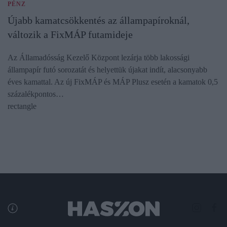
PÉNZ
Újabb kamatcsökkentés az állampapíroknál,
változik a FixMÁP futamideje
Az Államadósság Kezelő Központ lezárja több lakossági
állampapír futó sorozatát és helyettük újakat indít, alacsonyabb
éves kamattal. Az új FixMÁP és MÁP Plusz esetén a kamatok 0,5
százalékpontos…
rectangle