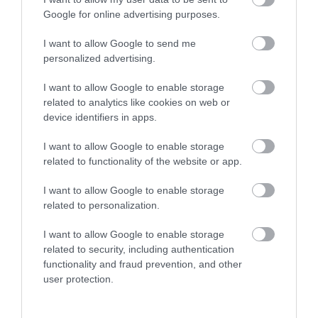
Google for online advertising purposes.
I want to allow Google to send me
personalized advertising.
I want to allow Google to enable storage
BANK
related to analytics like cookies on web or
Így válassz okosan bankszámlát, tízezreket
device identifiers in apps.
nyerhetsz
I want to allow Google to enable storage
related to functionality of the website or app.
Bár a júliusi díjemelések miatt tovább nőnek a különbségek a
banki költségek között, az MNB friss adatai szerint tudatos
I want to allow Google to enable storage
választással – vagy akár bankon belüli csomagváltással – évente
related to personalization.
akár több…
I want to allow Google to enable storage
related to security, including authentication
functionality and fraud prevention, and other
user protection.