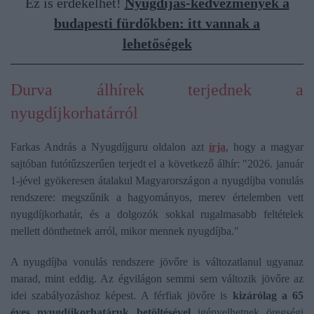
Ez is érdekelhet!
Nyugdíjas-kedvezmények a
budapesti fürdőkben: itt vannak a
lehetőségek
Durva álhírek terjednek a
nyugdíjkorhatárról
Farkas András a Nyugdíjguru oldalon azt
írja
, hogy a magyar
sajtóban futótűzszerűen terjedt el a következő álhír: "2026. január
1-jével gyökeresen átalakul Magyarországon a nyugdíjba vonulás
rendszere: megszűnik a hagyományos, merev értelemben vett
nyugdíjkorhatár, és a dolgozók sokkal rugalmasabb feltételek
mellett dönthetnek arról, mikor mennek nyugdíjba."
A nyugdíjba vonulás rendszere jövőre is változatlanul ugyanaz
marad, mint eddig. Az égvilágon semmi sem változik jövőre az
idei szabályozáshoz képest. A férfiak jövőre is
kizárólag a 65
éves nyugdíjkorhatáruk betöltésével
igényelhetnek öregségi