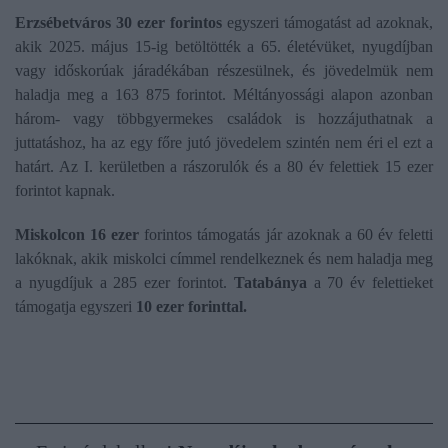
Erzsébetváros 30 ezer forintos
egyszeri támogatást ad azoknak,
akik 2025. május 15-ig betöltötték a 65. életévüket, nyugdíjban
vagy időskorúak járadékában részesülnek, és jövedelmük nem
haladja meg a 163 875 forintot. Méltányossági alapon azonban
három- vagy többgyermekes családok is hozzájuthatnak a
juttatáshoz, ha az egy főre jutó jövedelem szintén nem éri el ezt a
határt. Az I. kerületben a rászorulók és a 80 év felettiek 15 ezer
forintot kapnak.
Miskolcon 16 ezer
forintos támogatás jár azoknak a 60 év feletti
lakóknak, akik miskolci címmel rendelkeznek és nem haladja meg
a nyugdíjuk a 285 ezer forintot.
Tatabánya
a 70 év felettieket
támogatja egyszeri
10 ezer forinttal.