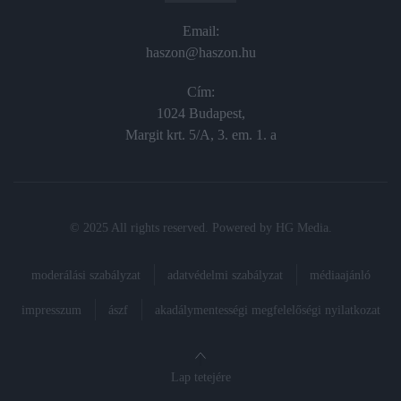
Email:
haszon@haszon.hu
Cím:
1024 Budapest,
Margit krt. 5/A, 3. em. 1. a
© 2025 All rights reserved. Powered by
HG Media
.
moderálási szabályzat
adatvédelmi szabályzat
médiaajánló
impresszum
ászf
akadálymentességi megfelelőségi nyilatkozat
Lap tetejére