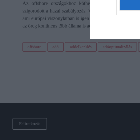
Az offshore országokhoz köthető cégek számának csök
szigorodott a hazai szabályozás. Viszont a másik oka az 
ami európai viszonylatban is igen alacsony, ezért a válla
az öreg kontinens több állama is adóparadicsomként tekint
offshore
adó
adóelkerülés
adóoptimalizálás
Feliratkozás