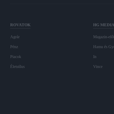
ROVATOK
HG MEDI
Agrár
Magazin-előf
Pénz
Hamu és Gy
Piacok
In
Életstílus
Vince