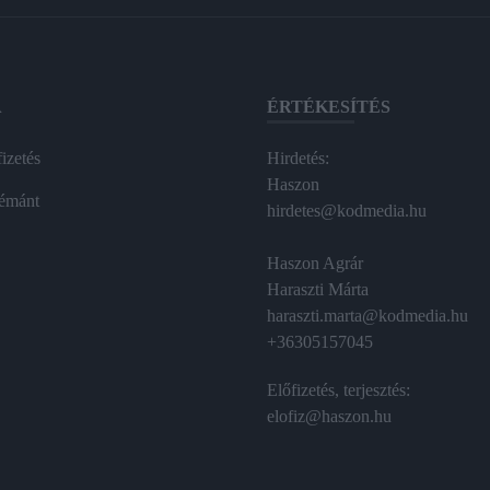
A
ÉRTÉKESÍTÉS
izetés
Hirdetés:
Haszon
émánt
hirdetes@kodmedia.hu
Haszon Agrár
Haraszti Márta
haraszti.marta@kodmedia.hu
+36305157045
Előfizetés, terjesztés:
elofiz@haszon.hu