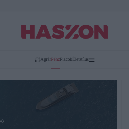
Agrár
Pénz
Piacok
Életstílus
DÓ