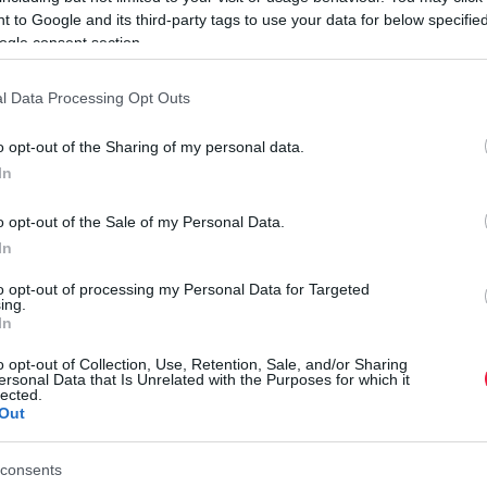
 to Google and its third-party tags to use your data for below specifi
ogle consent section.
z „adóoptimalizálás” vesztesei
l Data Processing Opt Outs
szerint együttesen 4700 milliárd dollár
o opt-out of the Sharing of my personal data.
árd forintot) eshet el az OECD (Gazdasági
In
Organisation for Economic Co-operation and
tizedben a multinacionális vállalatok és a
o opt-out of the Sale of my Personal Data.
In
a miatt.
P
Ú
to opt-out of processing my Personal Data for Targeted
köthető. Ugyanis a jelenlegi szabályok lehetőséget adnak
ing.
m
In
ra. Vagyis arra, hogy alacsony adózású joghatóságok, azaz
 fizessék –
írja
a CNN.
o opt-out of Collection, Use, Retention, Sale, and/or Sharing
A
ersonal Data that Is Unrelated with the Purposes for which it
lected.
í
ak kisebb szigetek sorolhatók az adóparadicsomok közé. 10
Out
h
sok például az Egyesült Királyságban, Szingapúrban,
O
on is (hazánkban 9 százalékos is előfordulhat).
consents
r