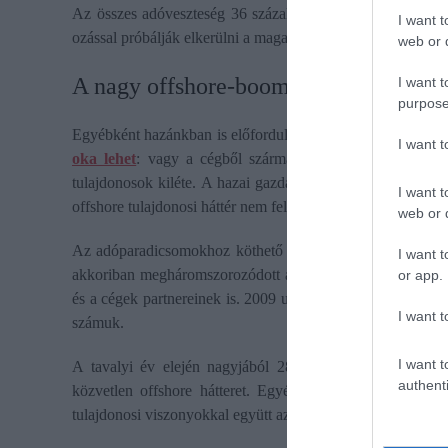
Az összes adóveszteség 36 százaléka pedig olyan szuperg
I want t
ozással próbálják elkerülni a magasabb adóterheket.
web or d
A nagy offshore-boom
I want t
purpose
Egyébként hazánkban is előfordul, hogy offshore-jellegű o
I want 
oka lehet
: vagy a cégből származó jövedelem adóoptimal
tulajdonosok kiléte. A hazai gazdaság működése szempont
I want t
offshore tulajdonosi háttér nem feltétlen jogszerűtlen.
web or d
Az adóparadicsomokhoz köthető társas vállalkozások elter
I want t
akkoriban megháromszorozódott a számuk. Ez persze feltű
or app.
és a cégek partnereinek is. 2009 után azonban több folyam
I want t
számuk.
I want t
A tavalyi év elején nagyjából 2800 vállalkozás működött
authenti
közvetlen offshore hátteret. Egyébként ez arányiban 60 
tulajdonosi viszonyokkal együtt azonban 4000-re volt tehet