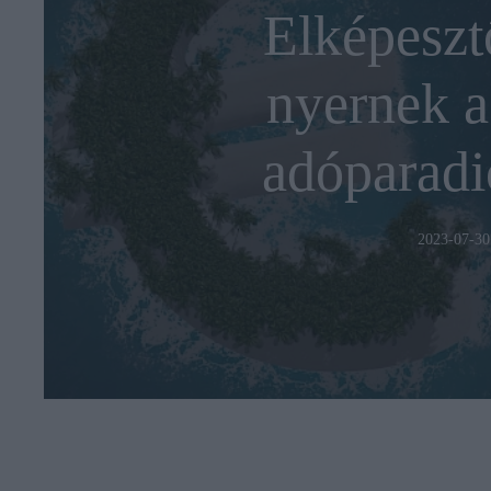
Elképeszt
nyernek a
adóparad
2023-07-30