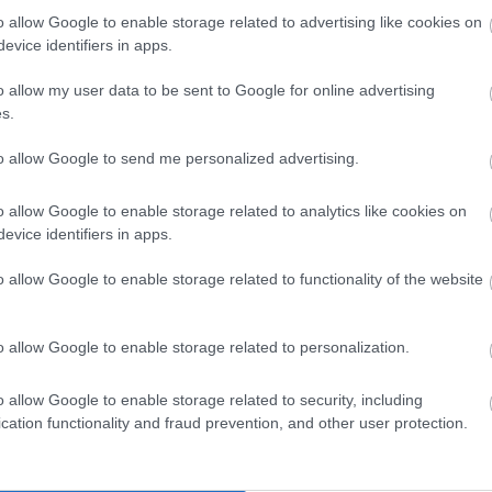
azdag magánszemélyekhez köthető, akik szintén offshore-
o allow Google to enable storage related to advertising like cookies on
evice identifiers in apps.
o allow my user data to be sent to Google for online advertising
s.
rszághoz köthető vállalkozás jön létre. Ennek leginkább
két
to allow Google to send me personalized advertising.
izálása miatt, vagy azért, hogy ne derüljön ki a valódi
jából nem igazán szerencsés egyik indok sem, azonban az
o allow Google to enable storage related to analytics like cookies on
evice identifiers in apps.
jedése idehaza 2005 és 2009 között volt igazán látványos,
o allow Google to enable storage related to functionality of the website
nt egyebek között a hazai adóhatóságnak, a jogalkotóknak
at szövődményeként, ha lassan is, de elkezdett csökkenni a
o allow Google to enable storage related to personalization.
o allow Google to enable storage related to security, including
 hazánkban, amelyek tulajdonosai között lehetett találni
cation functionality and fraud prevention, and other user protection.
százalékkal kevesebb, mint 10 évvel azelőtt. A közvetett
ő a számuk.