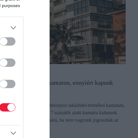
ed purposes
ÉNZ
jabb bank vágott a kamaton, ennyiért kapunk
ost lakáshitelt
 CIB Bank is csökkentett bizonyos lakáshitel-termékei kamatain,
gy egyre több banknál már 7 százalék alatti kamatra kahatunk
itelt lakás, ház megvásárlására, ha nem vagyunk jogosultak az
tthon…
ectangle