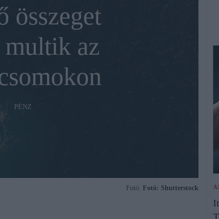
ő összeget
 multik az
icsomokon
PÉNZ
A
Fotó:
Fotó: Shutterstock
I
T