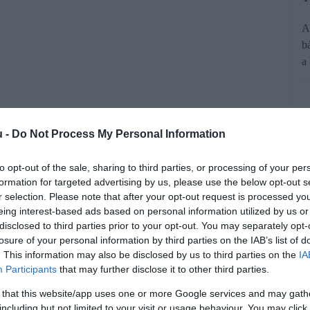
A
b
a
u -
Do Not Process My Personal Information
to opt-out of the sale, sharing to third parties, or processing of your per
formation for targeted advertising by us, please use the below opt-out s
ese a multinacionális cégek és a
r selection. Please note that after your opt-out request is processed y
eing interest-based ads based on personal information utilized by us or
ának” az adóparadicsomokban. Ezen
disclosed to third parties prior to your opt-out. You may separately opt-
sszegektől fosztják meg évről évre.
losure of your personal information by third parties on the IAB’s list of
. This information may also be disclosed by us to third parties on the
IA
Participants
that may further disclose it to other third parties.
rált forrásként a Google Keresőben!
 that this website/app uses one or more Google services and may gath
including but not limited to your visit or usage behaviour. You may click 