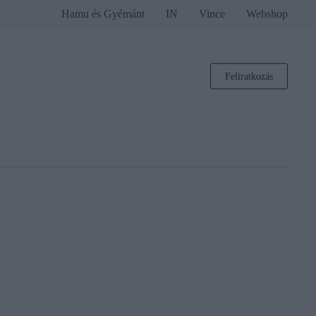
Hamu és Gyémánt
IN
Vince
Webshop
Feliratkozás