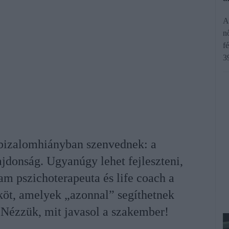
A
n
f
3
nbizalomhiányban szenvednek: a
jdonság. Ugyanúgy lehet fejleszteni,
am pszichoterapeuta és life coach a
öt, amelyek „azonnal” segíthetnek
 Nézzük, mit javasol a szakember!