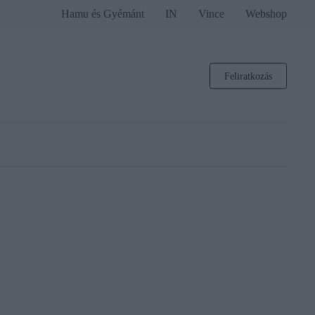
Hamu és Gyémánt
IN
Vince
Webshop
Feliratkozás