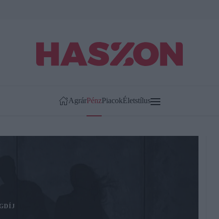
Agrár
Pénz
Piacok
Életstílus
GDÍJ