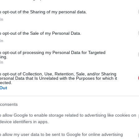
r
esnek és felkészültebbnek fogod érezni magad.
o opt-out of the Sharing of my personal data.
In
benne” … ezeket ne
o opt-out of the Sale of my Personal Data.
In
ágot sugalló szavakat. Cseréld le őket olyanokra, amelyektől
to opt-out of processing my Personal Data for Targeted
ing.
In
„nem vagyok benne biztos”, a „véleményem szerint” és az
o opt-out of Collection, Use, Retention, Sale, and/or Sharing
ersonal Data that Is Unrelated with the Purposes for which it
lected.
, érthetően a mondandódat, a felesleges sallangokat pedig
Out
consents
o allow Google to enable storage related to advertising like cookies on
től befeszülve, idegesnek érzed magad, próbálj ki egy
evice identifiers in apps.
atot, amikor az energiád, az összpontosító képességed és a
o allow my user data to be sent to Google for online advertising