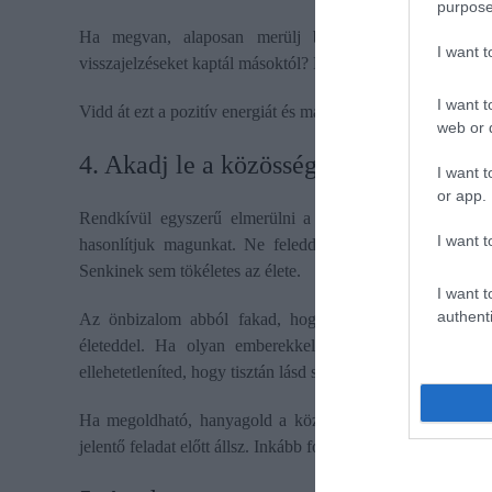
purpose
Ha megvan, alaposan merülj bele az emlékbe. Pontos
I want 
visszajelzéseket kaptál másoktól? Mit éreztél, amikor vége l
I want t
Vidd át ezt a pozitív energiát és magabiztosságot a jelenbe.
web or d
4. Akadj le a közösségi médiáról
I want t
or app.
Rendkívül egyszerű elmerülni a közösségi média bugyra
I want t
hasonlítjuk magunkat. Ne feledd, a videók, képek, beje
Senkinek sem tökéletes az élete.
I want t
authenti
Az önbizalom abból fakad, hogy hiszel önmagadban, sa
életeddel. Ha olyan emberekkel próbálod összemérni ma
ellehetetleníted, hogy tisztán lásd saját eredményeidet.
Ha megoldható, hanyagold a közösségi médiát, ha bizon
jelentő feladat előtt állsz. Inkább fogj egy naplót, és írj a