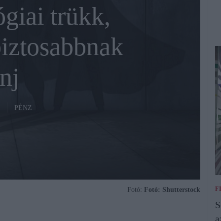
giai trükk,
iztosabbnak
nj
PÉNZ
F
Fotó:
Fotó: Shutterstock
S
a