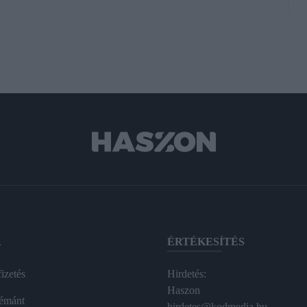
A
ÉRTÉKESÍTÉS
izetés
Hirdetés:
Haszon
émánt
hirdetes@kodmedia.hu