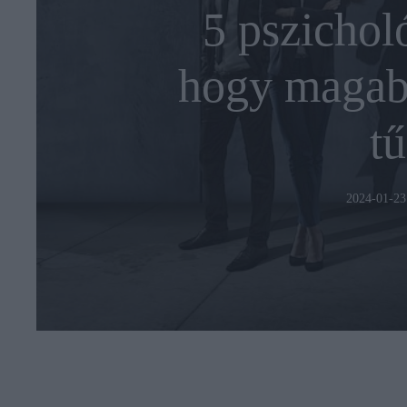
5 pszicholó
hogy magab
tű
2024-01-23