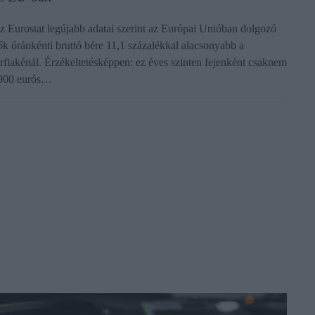
z Eurostat legújabb adatai szerint az Európai Unióban dolgozó
ők óránkénti bruttó bére 11,1 százalékkal alacsonyabb a
érfiakénál. Érzékeltetésképpen: ez éves szinten fejenként csaknem
900 eurós…