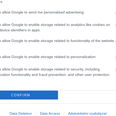
s.
an mit csináltál? Ki volt jelen? Milyen válaszokat,
to allow Google to send me personalized advertising.
ett?
o allow Google to enable storage related to analytics like cookies on
evice identifiers in apps.
o allow Google to enable storage related to functionality of the website
iban, aminek sajnos gyakori velejárója, hogy másokhoz
o allow Google to enable storage related to personalization.
gyzések, amiket látsz, nem mindig tükrözik a valóságot.
o allow Google to enable storage related to security, including
cation functionality and fraud prevention, and other user protection.
ját képességeidben és abban, hogy jó úton haladsz az
gad, akik csak a tökéletes pillanataikat osztják meg,
CONFIRM
ytalannak érzed magad, vagy valamilyen komoly kihívást
zokról a dolgokról, amelyeket elértél, amelyekre büszke vagy.
Data Deletion
Data Access
Adatvédelmi szabályzat