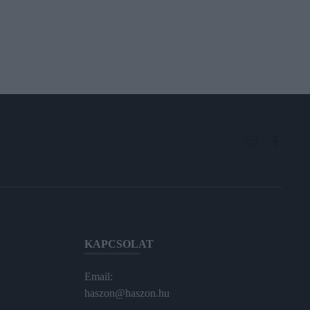
KAPCSOLAT
Email:
haszon@haszon.hu