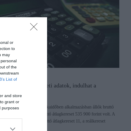
sonal or
ection to
ou may
 personal
out of the
 downstream
ERESETEK
B’s List of
ijöttek a friss kereseti adatok, indulhat a
zámolgatás
er and store
to grant or
dén májusban a teljes munkaidőben alkalmazásban állók bruttó
ed purposes
tlagkeresete 764 100, a nettó átlagkereset 535 900 forint volt. A
uttó átlagkereset 8,7, a nettó átlagkereset 11, a reálkereset
edig…