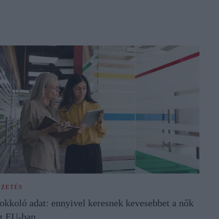
IZETÉS
okkoló adat: ennyivel keresnek kevesebbet a nők
z EU-ban