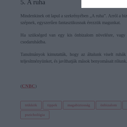
5. A ruha
Mindenkinek ott lapul a szekrényében „A ruha”. Arról a bi
szépnek, egyszerűen fantasztikusnak érezzük magunkat.
Ha szükséged van egy kis önbizalom növelésre, vagy 
csodaruhádba.
Tanulmányok kimutatták, hogy az általunk viselt ruhák 
teljesítményünket, és javíthatják mások benyomásait rólunk
(
CNBC
)
trükkök
tippek
magabiztosság
önbizalom
pszichológia