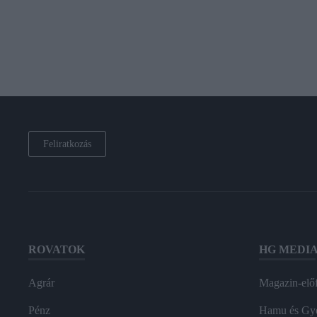
Feliratkozás
ROVATOK
HG MEDI
Agrár
Magazin-előf
Pénz
Hamu és Gy