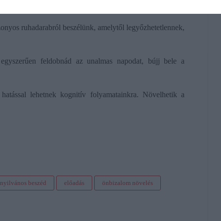
zonyos ruhadarabról beszélünk, amelytől legyőzhetetlennek,
egyszerűen feldobnád az unalmas napodat, bújj bele a
hatással lehetnek kognitív folyamatainkra. Növelhetik a
.
nyilvános beszéd
előadás
önbizalom növelés