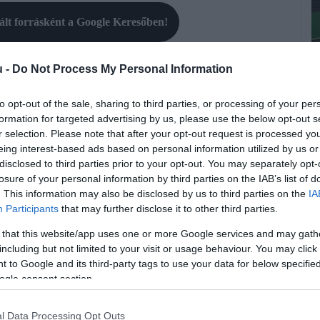
rált forrásként a Google Keresőben!
u -
Do Not Process My Personal Information
taidat
to opt-out of the sale, sharing to third parties, or processing of your per
ív feltételezéseket teszünk hiányos képességeinkre.
formation for targeted advertising by us, please use the below opt-out s
r selection. Please note that after your opt-out request is processed y
ltál, felnőttként pedig úgy érzed, borzalmas teljesítményt
eing interest-based ads based on personal information utilized by us or
disclosed to third parties prior to your opt-out. You may separately opt-
nos benne van a pakliban, hogy a főnököd egy „sötét napon”
losure of your personal information by third parties on the IAB’s list of
 egy prezentációt. A megrázó felkérés után valószínűleg a
K
. This information may also be disclosed by us to third parties on the
IA
K
Participants
that may further disclose it to other third parties.
s
ól alkotott negatív gondolatidtól: fordítsd a javadra a
 that this website/app uses one or more Google services and may gath
, ha minden egyes nap ismételgeted a következő mondatot
including but not limited to your visit or usage behaviour. You may click 
I
 to Google and its third-party tags to use your data for below specifi
á
ogle consent section.
br
karják az ötleteimet.
p
l Data Processing Opt Outs