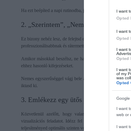
Ha ezt beépíted a napi rutinodba, jó eséllyel kevésbé ideg
I want t
Opted 
2. „Szerintem”, „Nem vagyok biztos 
I want t
Opted 
Ez bizony nehéz lesz, de felejtsd el a gyenge, bizonytalans
professzionálisabbnak és rátermettebbnek fogsz tűnni.
I want 
Advertis
Opted 
Amikor másokkal beszélsz, ne használd a „szerintem”, a 
ehhez hasonló kifejezéseket.
I want t
of my P
was col
Nemes egyszerűséggel vágj bele a közepébe, közöld tisztán
Opted 
iktasd ki.
Google 
3. Emlékezz egy ütős pillanatodra
I want t
Közvetlenül azelőtt, hogy valami olyasmit tennél, ami
web or d
vizualizációs feladatot. Idézz fel az életedből egy pillan
I want t
teljesítményed optimális szinten volt.