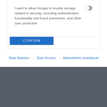
I want to allow Google to enable storage
related to security, including authentication
functionality and fraud prevention, and other
FORINT
user protection.
Nyaralás külföldön, pénzváltás? Így számolj, így
áll a forint
CONFIRM
Erősödött a hét végén a forint a főbb devizákkal szemben a
nemzetközi devizakereskedelemben.
Data Deletion
Data Access
Adatvédelmi szabályzat