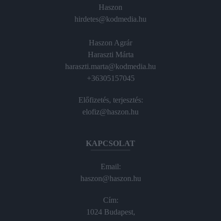
Haszon
hirdetes@kodmedia.hu
Haszon Agrár
Haraszti Márta
haraszti.marta@kodmedia.hu
+36305157045
Előfizetés, terjesztés:
elofiz@haszon.hu
KAPCSOLAT
Email:
haszon@haszon.hu
Cím:
1024 Budapest,