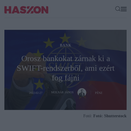
BANK
Orosz bankokat zárnak ki a
SWIFT-rendszerből, ami ezért
fog fájni
MOLNÁR JÁNOS
2022-02-27
PÉNZ
Fotó:
Fotó: Shutterstock