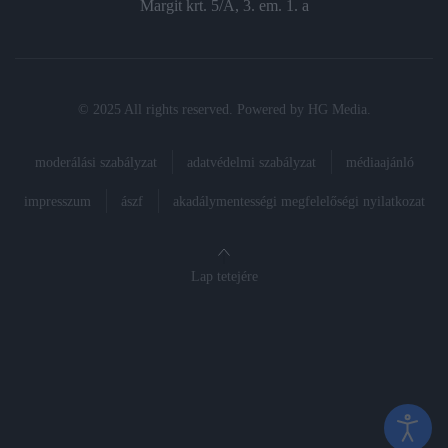
Margit krt. 5/A, 3. em. 1. a
© 2025 All rights reserved. Powered by
HG Media
.
moderálási szabályzat
adatvédelmi szabályzat
médiaajánló
impresszum
ászf
akadálymentességi megfelelőségi nyilatkozat
Lap tetejére