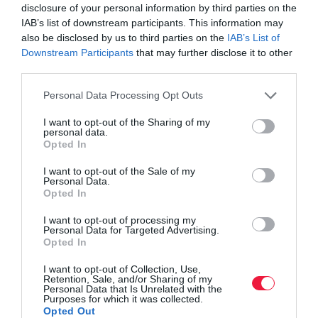
kódot a rendszerben. Ha például külföldre utal valaki a
disclosure of your personal information by third parties on the
bankszámlájáról, akkor a SWIFT-kódot kell használnia.
IAB’s list of downstream participants. This information may
also be disclosed by us to third parties on the
IAB’s List of
Downstream Participants
that may further disclose it to other
third parties.
Az Oroszország elleni SWIFT-embargóról szombat éjjel
megszületett döntés alapján egyelőre nem az összes oroszországi
Please note that this website/app uses one or more Google
Personal Data Processing Opt Outs
pénzintézetet kapcsolják le a rendszerről, hanem csak konkrétan
services and may gather and store information including but
meghatározott társaságokat. Elvileg egy teljes embargóra is lenne
not limited to your visit or usage behaviour. You may click to
I want to opt-out of the Sharing of my
personal data.
lehetőség, hiszen a RU országkód alapján ezt meg lehetne oldani.
grant or deny consent to Google and its third-party tags to
Opted In
use your data for below specified purposes in below Google
(Az oroszországi Sberbank SWIFT-kódja például SABRRU).,
consent section.
írja ismertetőjében a
bank.360.hu.
I want to opt-out of the Sale of my
Personal Data.
Opted In
orosz-ukrán válság
orosz-ukrán háború
háború
bank
I want to opt-out of processing my
Personal Data for Targeted Advertising.
Opted In
átutalás
szankciók
I want to opt-out of Collection, Use,
Retention, Sale, and/or Sharing of my
Personal Data that Is Unrelated with the
Purposes for which it was collected.
Opted Out