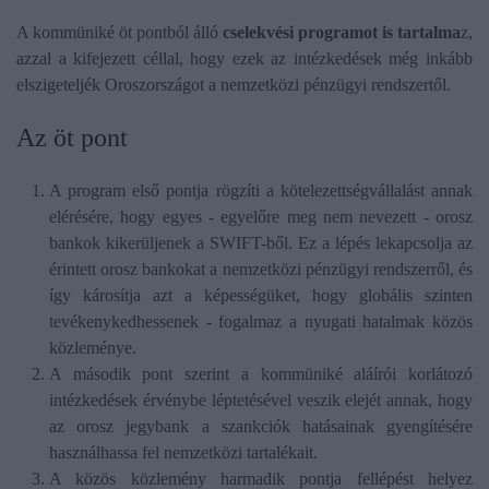
A kommüniké öt pontból álló
cselekvési programot is tartalma
z,
azzal a kifejezett céllal, hogy ezek az intézkedések még inkább
elszigeteljék Oroszországot a nemzetközi pénzügyi rendszertől.
Az öt pont
A program első pontja rögzíti a kötelezettségvállalást annak
elérésére, hogy egyes - egyelőre meg nem nevezett - orosz
bankok kikerüljenek a SWIFT-ből. Ez a lépés lekapcsolja az
érintett orosz bankokat a nemzetközi pénzügyi rendszerről, és
így károsítja azt a képességüket, hogy globális szinten
tevékenykedhessenek - fogalmaz a nyugati hatalmak közös
közleménye.
A második pont szerint a kommüniké aláírói korlátozó
intézkedések érvénybe léptetésével veszik elejét annak, hogy
az orosz jegybank a szankciók hatásainak gyengítésére
használhassa fel nemzetközi tartalékait.
A közös közlemény harmadik pontja fellépést helyez