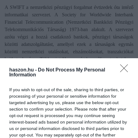
A SWIFT a nemzetközi pénzügyi forgalmat évtizedek óta intéző
informatikai szervezet. A Society for Worldwide Interbank
Financial Telecommunication (Nemzetközi Bankközi Pénzügyi
Telekommunikációs Társaság) 1973-ban alakult. A szervezet
azóta végzi a hozzá csatlakozó bankok, pénzügyi társaságok
közötti adatszolgáltatást, amellyel ezek a társaságok egymás
közötti nemzetközi utalásokat, elszámolásokat, tranzakciókat
hajthatnak végre. Több mint 11 ezer cég használja ezt a hatalmas
üzenettovábbító rendszert, amin naponta több mint 40 millió
haszon.hu -
Do Not Process My Personal
tranzakció megy keresztül. Ha például külföldre utal valaki a
Information
bankszámlájáról, akkor a SWIFT-kódot kell használnia.
If you wish to opt-out of the sale, sharing to third parties, or
A szisztéma lényege a SWIFT-kód, amellyel a rendszerben
processing of your personal or sensitive information for
azonosítani tudják egymást a küldő és fogadó cégek. A kód több
targeted advertising by us, please use the below opt-out
section to confirm your selection. Please note that after your
részből áll, az első négy betű azonosítja a bankot, a második két
opt-out request is processed you may continue seeing
betű az országot, a harmadik két betű a várost, és felhasználható
interest-based ads based on personal information utilized by
még további három kódhely. A Sberbank Magyarország SWIFT-
us or personal information disclosed to third parties prior to
kódja a MAVOHUHB, azaz megtartotta a még volksbankos
your opt-out. You may separately opt-out of the further