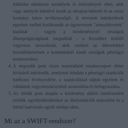
kilátásba mindazon személyek és intézmények ellen, akik
vagy amelyek lehetővé teszik az ukrajnai háborút és az orosz
kormány káros tevékenységét. A tervezett intézkedések
egyebek mellett korlátoznák az úgynevezett "aranyútlevelek"
kiadását - vagyis a kezdeményező országok
állampolgárságának megadását - a Kremlhez kötődő
vagyonos oroszoknak, akik ezekkel az útlevelekkel
hozzáférhetnének a kommünikét kiadó országok pénzügyi
rendszereihez.
A negyedik pont olyan transzatlanti munkacsoport életre
hívásáról intézkedik, amelynek feladata a pénzügyi szankciók
hatékony érvényesítése, a szankciókkal sújtott egyének és
vállalatok vagyoneszközeinek azonosítása és befagyasztása.
Az ötödik pont alapján a közlemény aláírói mindemellett
erősítik együttműködésüket az álinformációk terjesztése és a
hibrid hadviselés egyéb módjai ellen.
Mi az a SWIFT-rendszer?