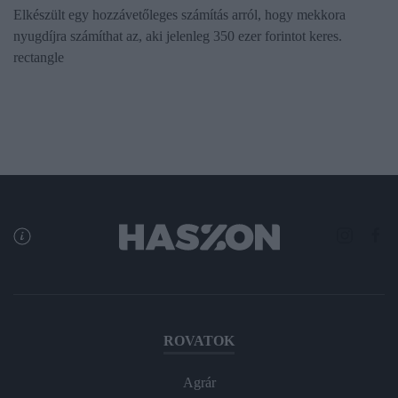
Elkészült egy hozzávetőleges számítás arról, hogy mekkora
nyugdíjra számíthat az, aki jelenleg 350 ezer forintot keres.
rectangle
ROVATOK
Agrár