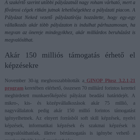
A szakértő szerint utóbbi pályázatnál nagy roham várható, mert a
fővárosi cégek ritkán jutnak lehetőségekhez a pályázati piacon. A
Pályázat Neked vezető pályázatírója hozzátette, hogy egy-egy
vállalkozás akár több pályázaton is indulhat párhuzamosan, ha
megvan az önereje mindegyikhez, akár milliárdos beruházást is
megvalósíthat.
Akár 150 milliós támogatás érhető el
képzésekre
November 30-ig meghosszabbították a
GINOP Plusz 3.2.1-21
program
keretében elérhető, összesen 70 milliárd forintos kerettel
meghirdetett munkaerőképzési pályázat beadási határidejét. A
mikro-, kis- és középvállalkozások akár 75 millió, a
nagyvállalatok pedig akár 150 millió forintos támogatást
igényelhetnek. Az elnyert forrásból soft skill képzések, nyelvi
képzések, informatikai képzések és szakmai képzések is
megvalósíthatóak, illetve bértámogatás is igénybe vehető a