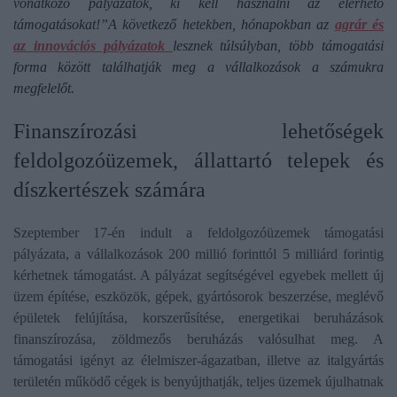
vonatkozó pályázatok, ki kell használni az elérhető
támogatásokat!”A következő hetekben, hónapokban az
agrár és
az innovációs pályázatok
lesznek túlsúlyban, több támogatási
forma között találhatják meg a vállalkozások a számukra
megfelelőt.
Finanszírozási lehetőségek
feldolgozóüzemek, állattartó telepek és
díszkertészek számára
Szeptember 17-én indult a feldolgozóüzemek támogatási
pályázata, a vállalkozások 200 millió forinttól 5 milliárd forintig
kérhetnek támogatást. A pályázat segítségével egyebek mellett új
üzem építése, eszközök, gépek, gyártósorok beszerzése, meglévő
épületek felújítása, korszerűsítése, energetikai beruházások
finanszírozása, zöldmezős beruházás valósulhat meg. A
támogatási igényt az élelmiszer-ágazatban, illetve az italgyártás
területén működő cégek is benyújthatják, teljes üzemek újulhatnak