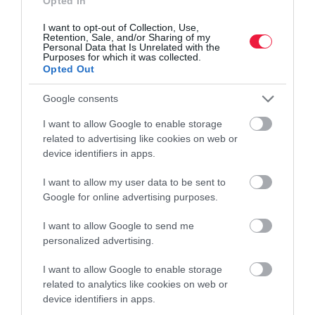
Opted In
Azzal, hogy megvalósul egy beruházás, és a vállalkozás leadja a
I want to opt-out of Collection, Use,
Retention, Sale, and/or Sharing of my
záró beszámolót, még nincs vége a projektnek. GINOP
Personal Data that Is Unrelated with the
pályázatok esetén például 3 éven keresztül fenntartási jelentést kell
Purposes for which it was collected.
Opted Out
benyújtani.
Google consents
„Az ügyfeleinkkel pályázatírásra és projektmenedzsmentre is
vonatkozó, komplex szerződést kötünk, nem engedjük el a kezüket
I want to allow Google to enable storage
azután sem, hogy sikeresen pályáztak. Optimális esetben 2 hónap
related to advertising like cookies on web or
device identifiers in apps.
alatt elbírálják a pályázatokat, 3 hónap után pedig az előleg is
rendelkezésre áll. Fontos, hogy ne maradjon magára a cég a jogi,
I want to allow my user data to be sent to
számviteli és egyéb felhívások útvesztőjében, és sikeresen
Google for online advertising purposes.
kezdhesse meg, majd haladjon tovább a projekttel. Elég egy rossz
alaki bizonylat, és elveszhet a támogatás egy része, rosszabb
I want to allow Google to send me
esetben az egésze” – tette hozzá a csaknem 20 éves aktív
personalized advertising.
pályázatíró és tanácsadói tapasztalattal rendelkező cégvezető. –
I want to allow Google to enable storage
“Hosszú távra építünk partnerséget, a célunk, hogy a projektek
related to analytics like cookies on web or
lezárásakor mindenki elégedett legyen.”
(x)
device identifiers in apps.