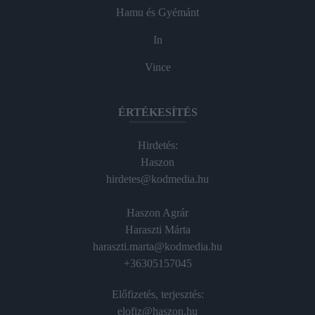
Hamu és Gyémánt
In
Vince
ÉRTÉKESÍTÉS
Hirdetés:
Haszon
hirdetes@kodmedia.hu
Haszon Agrár
Haraszti Márta
haraszti.marta@kodmedia.hu
+36305157045
Előfizetés, terjesztés:
elofiz@haszon.hu