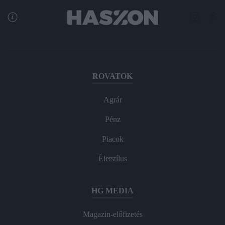
ROVATOK
Agrár
Pénz
Piacok
Életstílus
HG MEDIA
Magazin-előfizetés