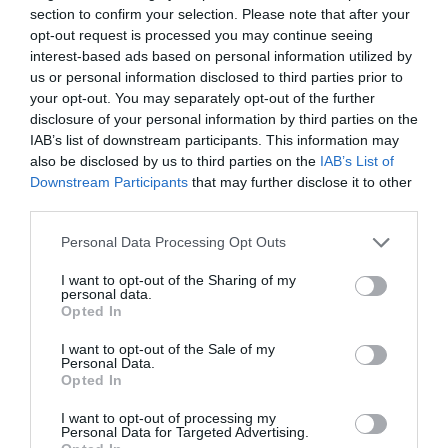
munkatársai előminősítik az érdeklődőket adószám alapján, így
section to confirm your selection. Please note that after your
határozzunk meg, hogy mely pályázatoknak felel meg az adott
opt-out request is processed you may continue seeing
vállalkozás.”
interest-based ads based on personal information utilized by
us or personal information disclosed to third parties prior to
your opt-out. You may separately opt-out of the further
Mivel pontozásos rendszer alapján dől el, hogy mely cég
disclosure of your personal information by third parties on the
részesülhet a támogatásban, már előre tudható, hogy a benyújtott
IAB’s list of downstream participants. This information may
pályázati anyag hány pontos lesz az adott támogatás esetében. A
also be disclosed by us to third parties on the
IAB’s List of
siker titka a szakértő szerint a jó üzleti terv, egy jól átgondolt
Downstream Participants
that may further disclose it to other
projekt, valamint a legpontosabb és a legtöbb dokumentációval
third parties.
ellátott pályázati anyag elkészítése.
Please note that this website/app uses one or more Google
Personal Data Processing Opt Outs
services and may gather and store information including but
„Cégünk kizárólag sikerdíjért dolgozik, nincs pályázatírási
not limited to your visit or usage behaviour. You may click to
I want to opt-out of the Sharing of my
költség, így a hozzánk forduló cégek semmit nem kockáztatnak
personal data.
grant or deny consent to Google and its third-party tags to
azzal, ha beadjuk a pályázatukat. Az elmúlt években a GINOP
Opted In
use your data for below specified purposes in below Google
pályázatok 100 százalékában nyertünk, de ugyanez igaz a Leader
consent section.
I want to opt-out of the Sale of my
és az egyéb vidékfejlesztési pályázatokra is”
–
hangsúlyozza
Personal Data.
Opted In
Szűcsné Hován Szilvia.
I want to opt-out of processing my
Ezt sokan elfelejtik
Personal Data for Targeted Advertising.