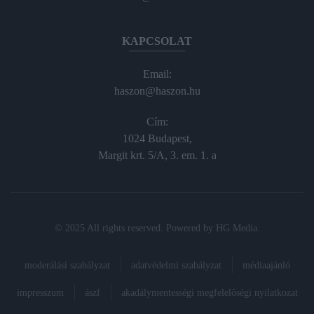
KAPCSOLAT
Email:
haszon@haszon.hu
Cím:
1024 Budapest,
Margit krt. 5/A, 3. em. 1. a
© 2025 All rights reserved. Powered by
HG Media
.
moderálási szabályzat
adatvédelmi szabályzat
médiaajánló
impresszum
ászf
akadálymentességi megfelelőségi nyilatkozat