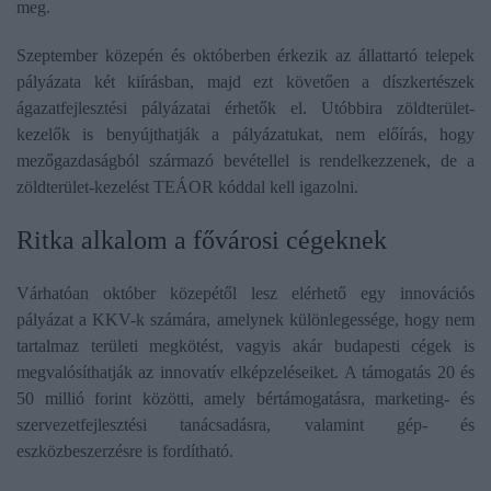
meg.
Szeptember közepén és októberben érkezik az állattartó telepek
pályázata két kiírásban, majd ezt követően a díszkertészek
ágazatfejlesztési pályázatai érhetők el. Utóbbira zöldterület-
kezelők is benyújthatják a pályázatukat, nem előírás, hogy
mezőgazdaságból származó bevétellel is rendelkezzenek, de a
zöldterület-kezelést TEÁOR kóddal kell igazolni.
Ritka alkalom a fővárosi cégeknek
Várhatóan október közepétől lesz elérhető egy innovációs
pályázat a KKV-k számára, amelynek különlegessége, hogy nem
tartalmaz területi megkötést, vagyis akár budapesti cégek is
megvalósíthatják az innovatív elképzeléseiket. A támogatás 20 és
50 millió forint közötti, amely bértámogatásra, marketing- és
szervezetfejlesztési tanácsadásra, valamint gép- és
eszközbeszerzésre is fordítható.