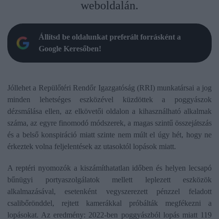
weboldalán.
Állítsd be oldalunkat preferált forrásként a
Google Keresőben!
Jóllehet a Repülőtéri Rendőr Igazgatóság (RRI) munkatársai a jog
minden lehetséges eszközével küzdöttek a poggyászok
dézsmálása ellen, az elkövetői oldalon a kihasználható alkalmak
száma, az egyre finomodó módszerek, a magas szintű összejátszás
és a belső konspiráció miatt szinte nem múlt el úgy hét, hogy ne
érkeztek volna feljelentések az utasoktól lopások miatt.
A reptéri nyomozók a kiszámíthatatlan időben és helyen lecsapó
bűnügyi portyaszolgálatok mellett leplezett eszközök
alkalmazásával, esetenként vegyszerezett pénzzel feladott
csalibőrönddel, rejtett kamerákkal próbálták megfékezni a
lopásokat. Az eredmény: 2022-ben poggyászból lopás miatt 119