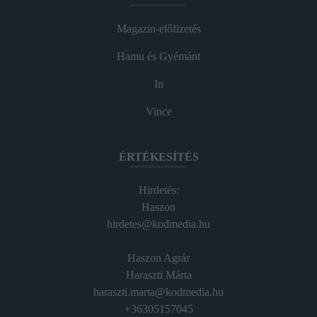
Magazin-előfizetés
Hamu és Gyémánt
In
Vince
ÉRTÉKESÍTÉS
Hirdetés:
Haszon
hirdetes@kodmedia.hu
Haszon Agrár
Haraszti Márta
haraszti.marta@kodmedia.hu
+36305157045