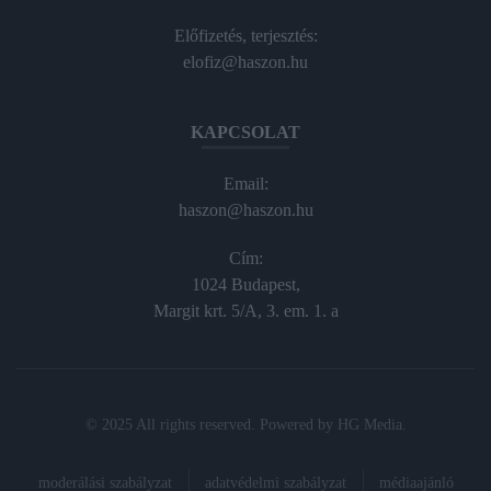
Előfizetés, terjesztés:
elofiz@haszon.hu
KAPCSOLAT
Email:
haszon@haszon.hu
Cím:
1024 Budapest,
Margit krt. 5/A, 3. em. 1. a
© 2025 All rights reserved. Powered by
HG Media
.
moderálási szabályzat
adatvédelmi szabályzat
médiaajánló