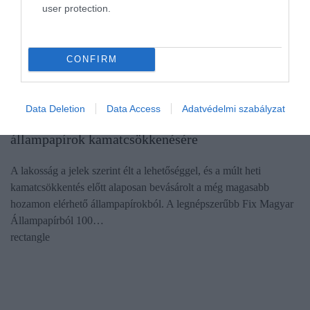
user protection.
CONFIRM
BEFEKTETÉS
Data Deletion
Data Access
Adatvédelmi szabályzat
Így reagáltak a lakossági befektetők az
állampapírok kamatcsökkenésére
A lakosság a jelek szerint élt a lehetőséggel, és a múlt heti
kamatcsökkentés előtt alaposan bevásárolt a még magasabb
hozamon elérhető állampapírokból. A legnépszerűbb Fix Magyar
Állampapírból 100…
rectangle