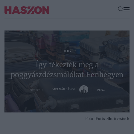
JOG
Így fékezték meg a
poggyászdézsmálókat Ferihegyen
MOLNÁR JÁNOS
2024-09-18
PÉNZ
Fotó:
Fotó: Shutterstock