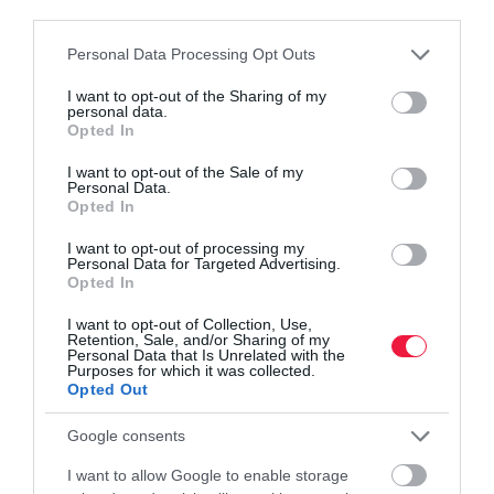
third parties.
Please note that this website/app uses one or more Google
Personal Data Processing Opt Outs
services and may gather and store information including but
not limited to your visit or usage behaviour. You may click to
I want to opt-out of the Sharing of my
personal data.
grant or deny consent to Google and its third-party tags to
Opted In
use your data for below specified purposes in below Google
consent section.
I want to opt-out of the Sale of my
Personal Data.
Opted In
I want to opt-out of processing my
Personal Data for Targeted Advertising.
Opted In
I want to opt-out of Collection, Use,
ÁLLÁS
Retention, Sale, and/or Sharing of my
Personal Data that Is Unrelated with the
Így védd meg a munkádat az AI-tól
Purposes for which it was collected.
Opted Out
A mesterséges intelligencia (AI) egyre több feladatot képes
Google consents
automatizálni, ezért sok munkavállaló attól tart, hogy előbb-utóbb
a saját állását is veszélyezteti. Andrea Wasserman vezetői
I want to allow Google to enable storage
karriercoach…