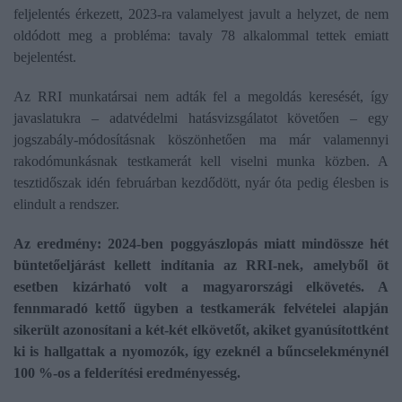
feljelentés érkezett, 2023-ra valamelyest javult a helyzet, de nem
oldódott meg a probléma: tavaly 78 alkalommal tettek emiatt
bejelentést.
Az RRI munkatársai nem adták fel a megoldás keresését, így
javaslatukra – adatvédelmi hatásvizsgálatot követően – egy
jogszabály-módosításnak köszönhetően ma már valamennyi
rakodómunkásnak testkamerát kell viselni munka közben. A
tesztidőszak idén februárban kezdődött, nyár óta pedig élesben is
elindult a rendszer.
Az eredmény: 2024-ben poggyászlopás miatt mindössze hét
büntetőeljárást kellett indítania az RRI-nek, amelyből öt
esetben kizárható volt a magyarországi elkövetés. A
fennmaradó kettő ügyben a testkamerák felvételei alapján
sikerült azonosítani a két-két elkövetőt, akiket gyanúsítottként
ki is hallgattak a nyomozók, így ezeknél a bűncselekménynél
100 %-os a felderítési eredményesség.