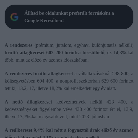
Állítsd be oldalunkat preferált forrásként a
Google Keresőben!
A rendszeres
(prémium, jutalom, egyhavi különjuttatás nélküli)
bruttó átlagkereset 602 200 forintra becsülhető
, ez 14,3%-kal
több, mint az előző év azonos időszakában.
A rendszeres bruttó átlagkereset
a vállalkozásoknál 598 800, a
költségvetésben 604 400, a nonprofit szektorban 629 600 forintot
tett ki, 13,2, 17, illetve 18,2%-kal emelkedett egy év alatt.
A nettó átlagkereset
kedvezmények nélkül 423 400, a
kedvezményeket figyelembe véve 438 400 forintot ért el, 13,9,
illetve 13,7%-kal magasabb volt, mint 2023. júliusban.
A reálkereset 9,4%-kal nőtt a fogyasztói árak előző év azonos
időszakához mért 4,1%-os növekedése mellett.