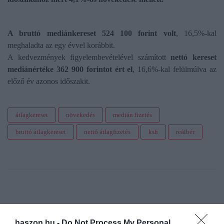
A bruttó mediánkereset 524 100 forint volt
, 16,5%-kal
meghaladta az egy évvel korábbit.
A kedvezmények figyelembevételével számított
nettó kereset
mediánértéke 362 900 forintot ért el
, 16,6%-kal felülmúlva az
előző év azonos időszakit.
átlagkereset
növekedés
medián fizetés
bruttó átlagkereset
nettó átlagfizetés
ksh
reálbér
haszon.hu -
Do Not Process My Personal