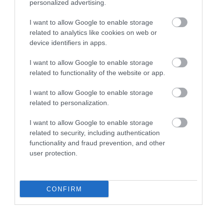
personalized advertising.
I want to allow Google to enable storage
related to analytics like cookies on web or
device identifiers in apps.
I want to allow Google to enable storage
related to functionality of the website or app.
I want to allow Google to enable storage
related to personalization.
I want to allow Google to enable storage
related to security, including authentication
functionality and fraud prevention, and other
ÁLLAMPAPÍR
user protection.
Tovább csökkent a kereslet, ezeket az
állampapírokat vesszük
CONFIRM
Az idei 31. héten 61,8 milliárd forint értékben vett állampapírt a
lakosság, ami elmarad az azt megelőző hét 73,8 milliárd forintos