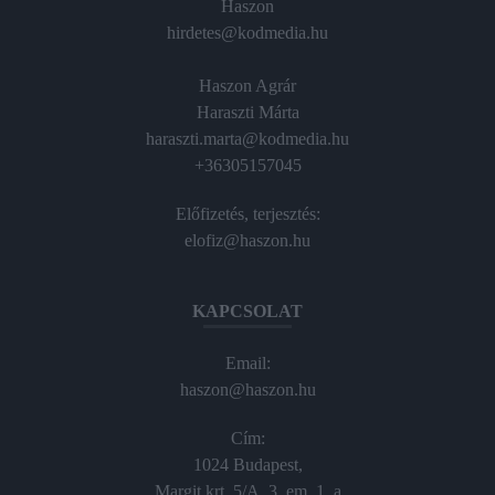
Haszon
hirdetes@kodmedia.hu
Haszon Agrár
Haraszti Márta
haraszti.marta@kodmedia.hu
+36305157045
Előfizetés, terjesztés:
elofiz@haszon.hu
KAPCSOLAT
Email:
haszon@haszon.hu
Cím:
1024 Budapest,
Margit krt. 5/A, 3. em. 1. a