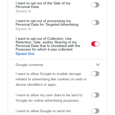
consent section.
LAKÁS
I want to opt-out of the Sale of my
Personal Data.
Bérbeadod a lakásod? Erre ügyelj az adózásnál
Opted In
I want to opt-out of processing my
A felsőoktatási képzések hivatalos ponthatárainak kihirdetésével
Personal Data for Targeted Advertising.
minden évben felélénkül az albérletpiac. Mostanában sok
Opted In
egyetemre és főiskolára felvételt nyert hallgató keres lakhatást,
I want to opt-out of Collection, Use,
ezért…
Retention, Sale, and/or Sharing of my
Personal Data that Is Unrelated with the
Purposes for which it was collected.
Opted Out
Google consents
I want to allow Google to enable storage
related to advertising like cookies on web or
device identifiers in apps.
I want to allow my user data to be sent to
Google for online advertising purposes.
I want to allow Google to send me