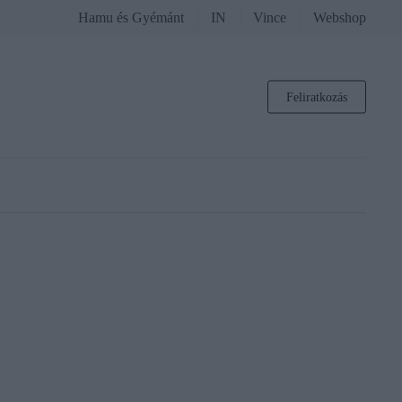
Hamu és Gyémánt
IN
Vince
Webshop
Feliratkozás