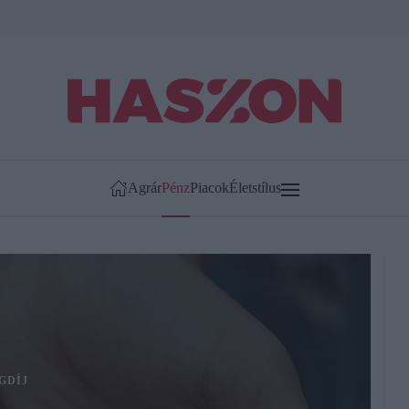
Agrár
Pénz
Piacok
Életstílus
GDÍJ