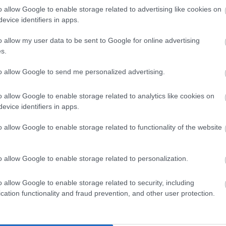
o allow Google to enable storage related to advertising like cookies on
evice identifiers in apps.
íj újraszámítását
o allow my user data to be sent to Google for online advertising
s.
ságban
részesülő személyek kérhetik a nyugdíjkorhatáruk
változatlan összegben (az esetleges levonások nélkül) a
to allow Google to send me personalized advertising.
íjjá alakult ellátásuk összegét, feltéve, hogy az ellátásuk
zereztek -
írta korábban
Farkas András nyugdíjszakértő.
o allow Google to enable storage related to analytics like cookies on
evice identifiers in apps.
i munkavégzéssel szerzett kereset járulék- és szocho-köteles,
.800 forint = 5.234.400 forint) elérésére, mert az elérés
o allow Google to enable storage related to functionality of the website
atár előtti ellátás vagy a szolgálati járandóság összegét.
lék- és szocho-köteles keresetet is figyelembe kell venni a
o allow Google to enable storage related to personalization.
o allow Google to enable storage related to security, including
tás során hosszabb szolgálati időt és az eredeti ellátás
cation functionality and fraud prevention, and other user protection.
ációs szorzókat lehet figyelembe venni.
Vesztenivalójuk
i az újraszámítás eredményeként.