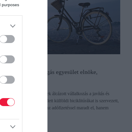
ed purposes
DÓ
ilosba hajtott a bringás egyesület elnöke,
egállította a NAV
gy kerékpáros egyesületnek álcázott vállalkozás a javítás és
lkatrész-kereskedelem mellett külföldi biciklitúrákat is szervezett,
e kiderült, hogy nemcsak az adófizetéssel maradt el, hanem
öbb…
ectangle