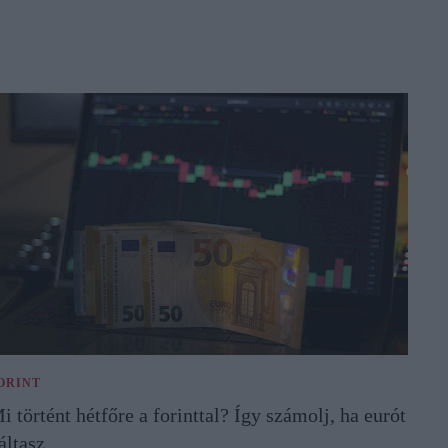
ORINT
i történt hétfőre a forinttal? Így számolj, ha eurót
áltasz