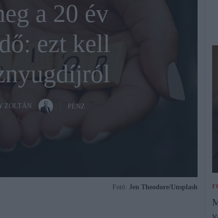
eg a 20 év
dő: ezt kell
znyugdíjról
Y ZOLTÁN
PÉNZ
F
Fotó:
Jen Theodore/Unsplash
M
v