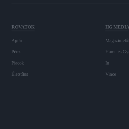
ROVATOK
HG MEDI
Agrár
Magazin-előf
Pénz
Hamu és Gy
Piacok
In
Életstílus
Vince