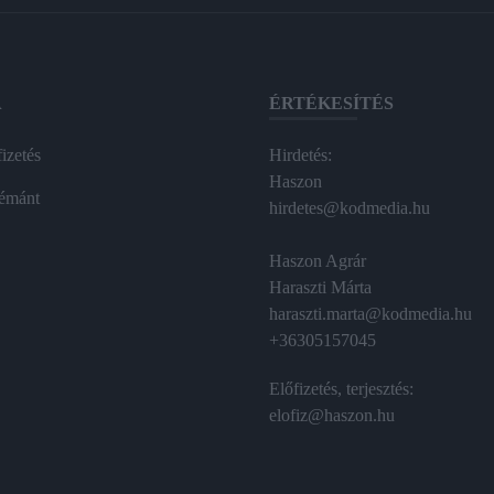
A
ÉRTÉKESÍTÉS
izetés
Hirdetés:
Haszon
émánt
hirdetes@kodmedia.hu
Haszon Agrár
Haraszti Márta
haraszti.marta@kodmedia.hu
+36305157045
Előfizetés, terjesztés:
elofiz@haszon.hu