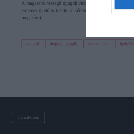
A magasabb összegű nyugdíj viszont
visszamenőleg legfe
érdemes mielőbb beadni a kérelmet (annak ellenére, hogy
megszűnt).
nyugdíj
öregségi nyugdíj
farkas andrás
igénylés
Feliratkozás