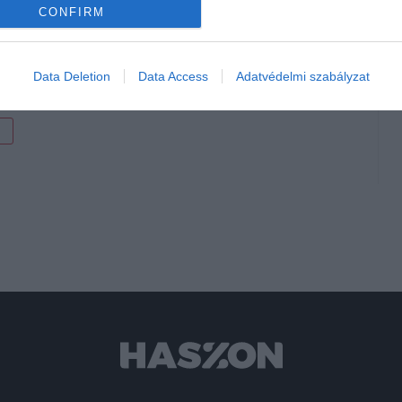
ljebb hat hónapra jár,
ezért a korhatár betöltését követően
CONFIRM
 a kérelem benyújtására vonatkozó korábbi időkorlát már
Data Deletion
Data Access
Adatvédelmi szabályzat