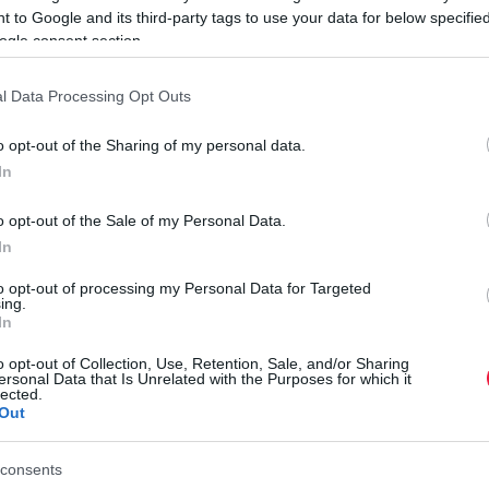
 to Google and its third-party tags to use your data for below specifi
ogle consent section.
ellátásnak a minimuma
15 év szolgálati idő,
tehát azok is
yest jogosultságot szereztek.
l Data Processing Opt Outs
szerítő ok, ami miatt azonnal nyugdíjba kellene vonulni,
o opt-out of the Sharing of my personal data.
r eléréséhez még szükséges időszak alatt, a szolgálati idő
In
- írja a
Feol.hu
megyei portál.
o opt-out of the Sale of my Personal Data.
A
In
T
to opt-out of processing my Personal Data for Targeted
m
ing.
ául, ha 15 év szolgálati idővel rendelkezik valaki, akkor a
In
lgálati idő esetén 51%-ra
emelkedik. A növekedés minden
E
o opt-out of Collection, Use, Retention, Sale, and/or Sharing
a
ersonal Data that Is Unrelated with the Purposes for which it
lected.
d
 az évenkénti emelésekben és a
13. havi nyugdíjra
való
Out
t
r
consents