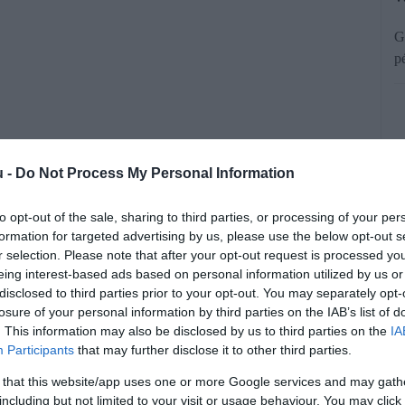
G
p
u -
Do Not Process My Personal Information
to opt-out of the sale, sharing to third parties, or processing of your per
formation for targeted advertising by us, please use the below opt-out s
nyugdíj igényléséhez legalább 20 év
r selection. Please note that after your opt-out request is processed y
eing interest-based ads based on personal information utilized by us or
zámára elérhetetlennek tűnik. Kiskapu
disclosed to third parties prior to your opt-out. You may separately opt-
znyugdíj. Mit kell róla tudni?
losure of your personal information by third parties on the IAB’s list of
. This information may also be disclosed by us to third parties on the
IA
Participants
that may further disclose it to other third parties.
rált forrásként a Google Keresőben!
 that this website/app uses one or more Google services and may gath
including but not limited to your visit or usage behaviour. You may click 