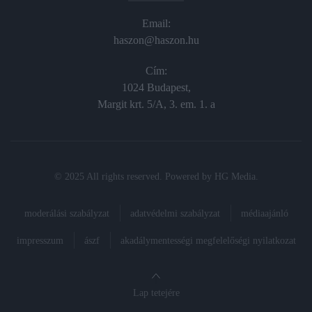
Email:
haszon@haszon.hu
Cím:
1024 Budapest,
Margit krt. 5/A, 3. em. 1. a
© 2025 All rights reserved. Powered by
HG Media
.
moderálási szabályzat
adatvédelmi szabályzat
médiaajánló
impresszum
ászf
akadálymentességi megfelelőségi nyilatkozat
Lap tetejére