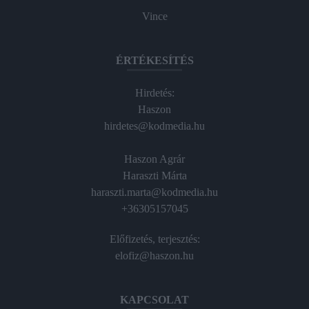
Vince
ÉRTÉKESÍTÉS
Hirdetés:
Haszon
hirdetes@kodmedia.hu
Haszon Agrár
Haraszti Márta
haraszti.marta@kodmedia.hu
+36305157045
Előfizetés, terjesztés:
elofiz@haszon.hu
KAPCSOLAT