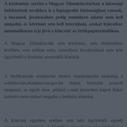
A közlemény szerint a Magyar Államkincstárban a lakossági
befektetések továbbra is a legnagyobb biztonságban vannak,
a hozamok jóváírásához pedig semmilyen adatot nem kell
megadni, és kérelmet sem kell benyújtani, azokat lejáratkor
automatikusan írja jóvá a Kincstár az értékpapírszámlákon.
A Magyar Államkincstár sem telefonon, sem elektronikus
levélben, sem szóban soha, semmilyen hivatkozással nem kéri
ügyfeleitől a bizalmas azonosítók kiadását.
A WebKincstár rendszerbe történő bejelentkezést kizárólag a
webkincstar.allamkincstar.gov.hu linken keresztül javasolt
megtenni, az egyéb úton, például e-mail üzenetben kapott linkre
kattintva nem szabad megadni a belépési adatokat.
A Kincstár egyetlen esetben sem kéri ügyfeleitől egyedi