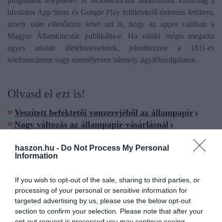
programok telepítését. A MobilKincstár alkalmazást kizárólag a
hivatalos App Store és Google Play felületekről érdemes letölteni,
amely után ellenőrizni lehet azt is, hogy az appot valóban a
Magyar Államkincstár publikálta-e. Ha valaki mégis megadta
egyes adatait illetékteleneknek, jelentkezzen a 1811-es
telefonszámon vagy személyesen bármely ügyfélszolgálaton.
Olvasd el ezt is!
Veszített befektetői vonzerejéből az állampapír
Nagy változás az állampapír-vásárlásnál
haszon.hu -
Do Not Process My Personal
Information
If you wish to opt-out of the sale, sharing to third parties, or
állampapír
államkincstár
adathalász
csalók
processing of your personal or sensitive information for
targeted advertising by us, please use the below opt-out
figyelmeztetés
section to confirm your selection. Please note that after your
opt-out request is processed you may continue seeing