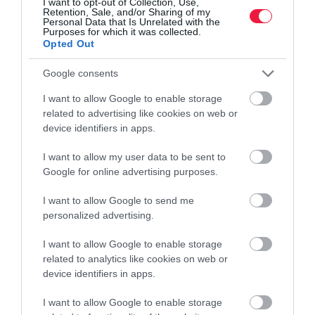
I want to opt-out of Collection, Use,
Retention, Sale, and/or Sharing of my
Personal Data that Is Unrelated with the
Purposes for which it was collected.
Opted Out
Google consents
I want to allow Google to enable storage
HITEL
related to advertising like cookies on web or
device identifiers in apps.
Hitelbírálat előtt nézz utána: így kérd le a KHR-
státuszt
I want to allow my user data to be sent to
Google for online advertising purposes.
Érdemes ellenőrizni azt, hogy milyen adatok szerepelnek rólunk a
I want to allow Google to send me
Központi Hitelinformációs Rendszerben (KHR), hiszen ezt
personalized advertising.
vizsgálják a bankok is a hitelbírálat során. Jó hír, hogy ezért már
nem kell…
I want to allow Google to enable storage
related to analytics like cookies on web or
device identifiers in apps.
I want to allow Google to enable storage