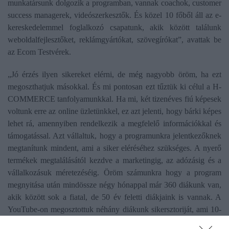
munkatársunk dolgozik a programban, vannak coachok, customer
success managerek, videószerkesztők. És közel 10 főből áll az e-
kereskedelemmel foglalkozó csapatunk, akik között találunk
weboldalfejlesztőket, reklámgyártókat, szövegírókat”, avattak be
az Ecom Testvérek.
„Jó érzés ilyen sikereket elérni, de még nagyobb öröm, ha ezt
megoszthatjuk másokkal. És mi pontosan ezt tűztük ki célul a H-
COMMERCE tanfolyamunkkal. Ha mi, két tizenéves fiú képesek
voltunk erre az online üzletünkkel, ez azt jelenti, hogy bárki képes
lehet rá, amennyiben rendelkezik a megfelelő információkkal és
támogatással. Azt vállaltuk, hogy a programunkra jelentkezőknek
megtanítunk mindent, ami a siker eléréséhez szükséges. A nyerő
termékek megtalálásától kezdve a marketingig, az adózásig és a
vállalkozásuk méretezéséig. Öröm számunkra hogy a program
megnyitása után mindössze négy hónappal már 360 diákunk van,
akik között sok a fiatal, de 50 év feletti diákjaink is vannak. A
YouTube-on megosztottuk néhány diákunk sikersztoriját, ami 10-
15 perces interjúk formájában megtekinthetőek”, tájékoztattak az