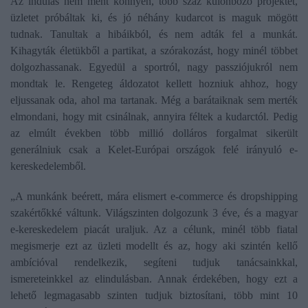
Az indulás nem ment könnyen, több száz különböző projektet,
üzletet próbáltak ki, és jó néhány kudarcot is maguk mögött
tudnak. Tanultak a hibáikból, és nem adták fel a munkát.
Kihagyták életükből a partikat, a szórakozást, hogy minél többet
dolgozhassanak. Egyedül a sportról, nagy passziójukról nem
mondtak le. Rengeteg áldozatot kellett hozniuk ahhoz, hogy
eljussanak oda, ahol ma tartanak. Még a barátaiknak sem merték
elmondani, hogy mit csinálnak, annyira féltek a kudarctól. Pedig
az elmúlt években több millió dolláros forgalmat sikerült
generálniuk csak a Kelet-Európai országok felé irányuló e-
kereskedelemből.
„A munkánk beérett, mára elismert e-commerce és dropshipping
szakértőkké váltunk. Világszinten dolgozunk 3 éve, és a magyar
e-kereskedelem piacát uraljuk. Az a célunk, minél több fiatal
megismerje ezt az üzleti modellt és az, hogy aki szintén kellő
ambícióval rendelkezik, segíteni tudjuk tanácsainkkal,
ismereteinkkel az elindulásban. Annak érdekében, hogy ezt a
lehető legmagasabb szinten tudjuk biztosítani, több mint 10