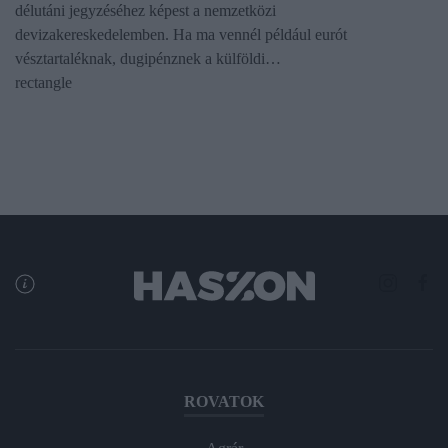
délutáni jegyzéséhez képest a nemzetközi
devizakereskedelemben. Ha ma vennél például eurót
vésztartaléknak, dugipénznek a külföldi…
rectangle
ROVATOK