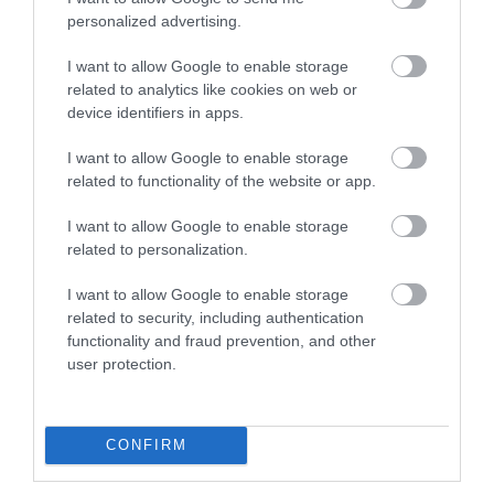
personalized advertising.
amikor az valóban megérkezett. Abban, hogy a termékek
minősége garantáltan egyezzen azzal, amit mi a
I want to allow Google to enable storage
tevékenységünkkel képviselni kívánunk, kínai ügynökünk van
related to analytics like cookies on web or
segítségünkre. Ő helyben választja ki és ellenőrzi az általunk
device identifiers in apps.
megjelölt termékeket, sőt termékmintát is küld számunkra. Tartja a
kapcsolatot a kinti gyártókkal, és hozzásegít minket ahhoz, hogy a
I want to allow Google to enable storage
related to functionality of the website or app.
legjobb áron hozhassuk el a termékeket a vásárlóinknak”, zárták
gondolataikat a fiatal üzletemberek. (X)
I want to allow Google to enable storage
related to personalization.
siker
sikersztori
e-kereskedelem
webshop
I want to allow Google to enable storage
related to security, including authentication
ecom testvérek
functionality and fraud prevention, and other
user protection.
CONFIRM