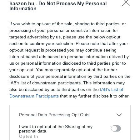
Ecom Testvérek.
haszon.hu -
Do Not Process My Personal
Information
If you wish to opt-out of the sale, sharing to third parties, or
processing of your personal or sensitive information for
targeted advertising by us, please use the below opt-out
section to confirm your selection. Please note that after your
opt-out request is processed you may continue seeing
interest-based ads based on personal information utilized by
us or personal information disclosed to third parties prior to
your opt-out. You may separately opt-out of the further
disclosure of your personal information by third parties on the
IAB’s list of downstream participants. This information may
also be disclosed by us to third parties on the
IAB’s List of
Downstream Participants
that may further disclose it to other
third parties.
Please note that this website/app uses one or more Google
Personal Data Processing Opt Outs
Így működteti nemzetközi cégét a testvérpár
services and may gather and store information including but
not limited to your visit or usage behaviour. You may click to
I want to opt-out of the Sharing of my
Vállalkozásukat Olaszországból irányítják, de annak
personal data.
grant or deny consent to Google and its third-party tags to
Opted In
tevékenységét Magyarországra, és onnan a teljes kelet-közép
use your data for below specified purposes in below Google