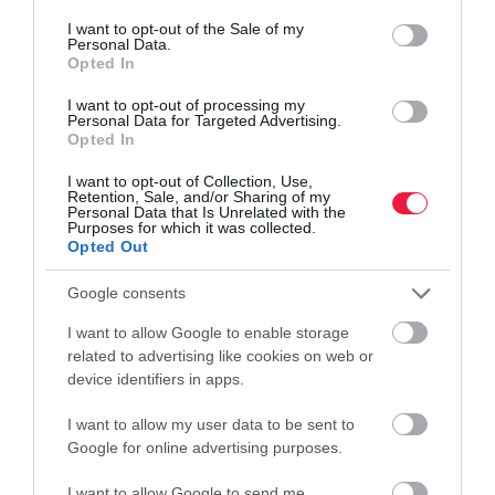
európai régióra fókuszálva valósították meg, lépésről lépésre.
consent section.
I want to opt-out of the Sale of my
Personal Data.
Kezdve az egyre népszerűbbé váló dropshipping szolgáltatással,
Opted In
amely egy olyan megrendelésteljesítési módszer, amikor egy
vállalkozás nem tartja raktáron az általa értékesített termékeket.
I want to opt-out of processing my
Personal Data for Targeted Advertising.
Ehelyett a vásárlók kiszolgálása érdekében az eladó szükség
Opted In
szerint készletet vásárol egy harmadik féltől, általában
nagykereskedőtől vagy a gyártótól. Ezt követően tértek át a privat
I want to opt-out of Collection, Use,
Retention, Sale, and/or Sharing of my
label modellre, amikor már célzott termékekkel foglalkoznak,
Personal Data that Is Unrelated with the
Purposes for which it was collected.
amelyeket magyarországi raktárukból 2 napos szállítási idővel és
Opted Out
utánvéttel is el tudnak juttatni a vásárlóknak.
Google consents
„Nemcsak a termékek megválasztására fordítunk kiemelt
I want to allow Google to enable storage
figyelmet, de a célországok sajátosságait is szem előtt tartjuk a
related to advertising like cookies on web or
reklámok és a hirdetések megtervezése során. Ez elengedhetetlen,
device identifiers in apps.
hiszen az emberek közötti kulturális különbségek
megmutatkoznak a vásárlási szokásokban is. A magyarok például
I want to allow my user data to be sent to
más nemzetek polgáraihoz képest roppant bizalmatlanok,
Google for online advertising purposes.
számukra kiemelten fontos, hogy a kiválasztott terméket gyorsan
I want to allow Google to send me
kézhez kapják, és értékelik, ha azért csak utólag kell fizetni,