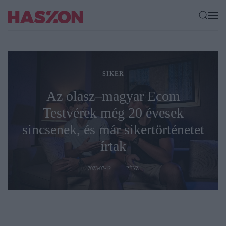
SIKER
Az olasz–magyar Ecom
Testvérek még 20 évesek
sincsenek, és már sikertörténetet
írtak
2023-07-12
PÉNZ