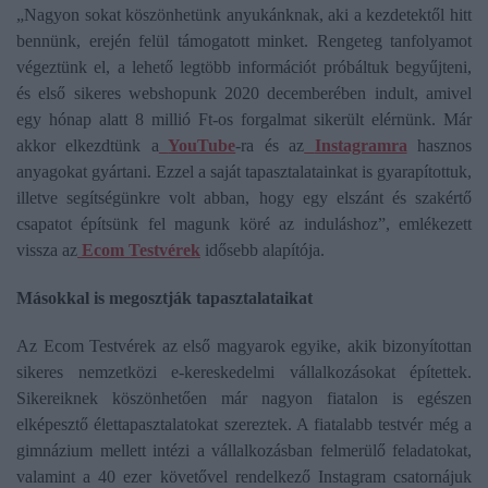
„Nagyon sokat köszönhetünk anyukánknak, aki a kezdetektől hitt
bennünk, erején felül támogatott minket. Rengeteg tanfolyamot
végeztünk el, a lehető legtöbb információt próbáltuk begyűjteni,
és első sikeres webshopunk 2020 decemberében indult, amivel
egy hónap alatt 8 millió Ft-os forgalmat sikerült elérnünk. Már
akkor elkezdtünk a
YouTube
-ra és az
Instagramra
hasznos
anyagokat gyártani. Ezzel a saját tapasztalatainkat is gyarapítottuk,
illetve segítségünkre volt abban, hogy egy elszánt és szakértő
csapatot építsünk fel magunk köré az induláshoz”, emlékezett
vissza az
Ecom Testvérek
idősebb alapítója.
Másokkal is megosztják tapasztalataikat
Az Ecom Testvérek az első magyarok egyike, akik bizonyítottan
sikeres nemzetközi e-kereskedelmi vállalkozásokat építettek.
Sikereiknek köszönhetően már nagyon fiatalon is egészen
elképesztő élettapasztalatokat szereztek. A fiatalabb testvér még a
gimnázium mellett intézi a vállalkozásban felmerülő feladatokat,
valamint a 40 ezer követővel rendelkező Instagram csatornájuk