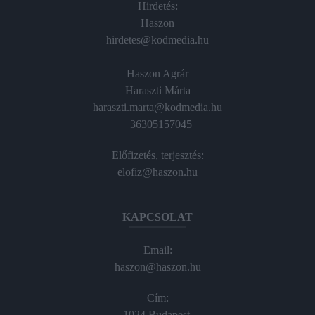
Hirdetés:
Haszon
hirdetes@kodmedia.hu
Haszon Agrár
Haraszti Márta
haraszti.marta@kodmedia.hu
+36305157045
Előfizetés, terjesztés:
elofiz@haszon.hu
KAPCSOLAT
Email:
haszon@haszon.hu
Cím:
1024 Budapest,