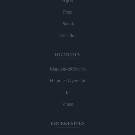
Agrár
Pénz
Piacok
Életstílus
HG MEDIA
Magazin-előfizetés
Hamu és Gyémánt
In
Vince
ÉRTÉKESÍTÉS