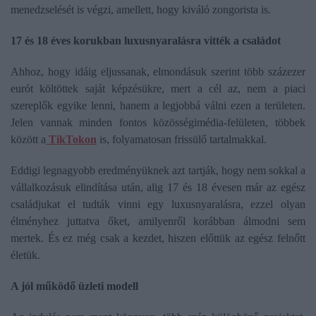
menedzselését is végzi, amellett, hogy kiváló zongorista is.
17 és 18 éves korukban luxusnyaralásra vitték a családot
Ahhoz, hogy idáig eljussanak, elmondásuk szerint több százezer
eurót költöttek saját képzésükre, mert a cél az, nem a piaci
szereplők egyike lenni, hanem a legjobbá válni ezen a területen.
Jelen vannak minden fontos közösségimédia-felületen, többek
között a
TikTokon
is, folyamatosan frissülő tartalmakkal.
Eddigi legnagyobb eredményüknek azt tartják, hogy nem sokkal a
vállalkozásuk elindítása után, alig 17 és 18 évesen már az egész
családjukat el tudták vinni egy luxusnyaralásra, ezzel olyan
élményhez juttatva őket, amilyenről korábban álmodni sem
mertek. És ez még csak a kezdet, hiszen előttük az egész felnőtt
életük.
A jól működő üzleti modell