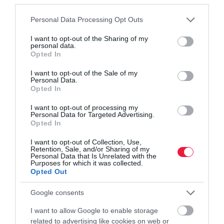
Please note that this website/app uses one or more Google
Personal Data Processing Opt Outs
gvh
spar
spar magyarország
vizsgálat
services and may gather and store information including but
not limited to your visit or usage behaviour. You may click to
I want to opt-out of the Sharing of my
kötelezettség
végrehajtás
personal data.
grant or deny consent to Google and its third-party tags to
Opted In
use your data for below specified purposes in below Google
consent section.
I want to opt-out of the Sale of my
Personal Data.
Opted In
I want to opt-out of processing my
Personal Data for Targeted Advertising.
Opted In
I want to opt-out of Collection, Use,
Retention, Sale, and/or Sharing of my
Personal Data that Is Unrelated with the
Purposes for which it was collected.
Opted Out
Google consents
I want to allow Google to enable storage
related to advertising like cookies on web or