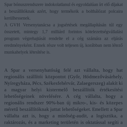
Spar bónuszrendszere indokolatlanul és egyoldalúan írt elő díjakat
a beszállítóknak azért, hogy termékeik a bolthálózat polcaira
kerülhessenek.
A GVH Versenytanácsa a jogsértések megállapításán túl egy
összetett, mintegy 1,7 milliárd forintos kötelezettségvállalási
program végrehajtását rendelte el a cég számára az eljárás
eredményeként. Ennek része volt teljesen új, korábban nem létező
munkahelyek létesítése is.
A Spar a versenyhatóság felé azt vállalta, hogy hat
regionális szállítói központot (Győr, Hódmezővásárhely,
Nyíregyháza, Pécs, Székesfehérvár, Zalaegerszeg) alakít ki
a magyar helyi kistermelő beszállítók értékesítési
lehetőségeinek növelésére. A cég vállalta, hogy a
regionális rendszer 90%-ban új mikro-, kis- és közepes
méretű beszállítóknak juttat lehetőségeket. Emellett a Spar
vállalta azt is, hogy a minőség-audit, a logisztika, a
raktározás, és a marketing területén is oktatással segíti a