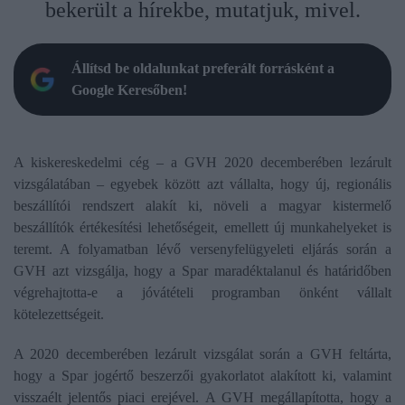
bekerült a hírekbe, mutatjuk, mivel.
Állítsd be oldalunkat preferált forrásként a
Google Keresőben!
A kiskereskedelmi cég – a GVH 2020 decemberében lezárult
vizsgálatában – egyebek között azt vállalta, hogy új, regionális
beszállítói rendszert alakít ki, növeli a magyar kistermelő
beszállítók értékesítési lehetőségeit, emellett új munkahelyeket is
teremt. A folyamatban lévő versenyfelügyeleti eljárás során a
GVH azt vizsgálja, hogy a Spar maradéktalanul és határidőben
végrehajtotta-e a jóvátételi programban önként vállalt
kötelezettségeit.
A 2020 decemberében lezárult vizsgálat során a GVH feltárta,
hogy a Spar jogértő beszerzői gyakorlatot alakított ki, valamint
visszaélt jelentős piaci erejével. A GVH megállapította, hogy a