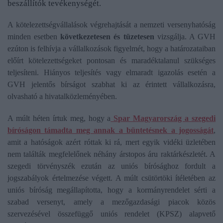
beszállítók tevékenységét.
A kötelezettségvállalások végrehajtását a nemzeti versenyhatóság
minden esetben
következetesen és tüzetesen
vizsgálja. A GVH
ezúton is felhívja a vállalkozások figyelmét, hogy a határozataiban
előírt kötelezettségeket pontosan és maradéktalanul szükséges
teljesíteni. Hiányos teljesítés vagy elmaradt igazolás esetén a
GVH jelentős bírságot szabhat ki az érintett vállalkozásra,
olvasható a hivatalközleményében.
A múlt héten írtuk meg, hogy a
Spar Magyarország a szegedi
bíróságon támadta meg annak a büntetésnek a jogosságát
,
amit a hatóságok azért róttak ki rá, mert egyik vidéki üzletében
nem találták megfelelőnek néhány árstopos áru raktárkészletét. A
szegedi törvényszék ezután az uniós bírósághoz fordult a
jogszabályok értelmezése végett. A múlt csütörtöki ítéletében az
uniós bíróság megállapította, hogy a kormányrendelet sérti a
szabad versenyt, amely a mezőgazdasági piacok közös
szervezésével összefüggő uniós rendelet (KPSZ) alapvető