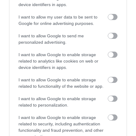
device identifiers in apps.
I want to allow my user data to be sent to
Google for online advertising purposes.
I want to allow Google to send me
personalized advertising.
I want to allow Google to enable storage
related to analytics like cookies on web or
device identifiers in apps.
I want to allow Google to enable storage
NYUGDÍJ
related to functionality of the website or app.
Tévhitek, amivel tönkreteheted a saját nyugdíjadat
I want to allow Google to enable storage
related to personalization.
Sokan hajlamosak struccpolitikát folytatni, ha az időskori
pénzügyekről van szó, ám a „fiatal vagyok még” és az „úgysem
I want to allow Google to enable storage
érem meg” típusú tévhitek egyenes utat jelentenek a jövőbeni
related to security, including authentication
anyagi csődhöz.
functionality and fraud prevention, and other