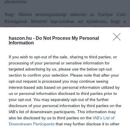
alkotóeleme.
Nagy Márton nemzetgazdasági miniszter az Európai Unió
Bíróságának ítéletével kapcsolatban azt nyilatkozta, hogy a
bíróság a családok helyett az árdrágító és profithajhász multik
oldalára állt, amelyek profitéhségüket a magyar kormány ellen
haszon.hu -
Do Not Process My Personal
vívott folyamatos harccal próbálják elfedni. A miniszter értékelése
Information
szerint a Spar által különböző perekben megfogalmazott
támadások hátterében továbbra sem az érintett intézkedések
If you wish to opt-out of the sale, sharing to third parties, or
processing of your personal or sensitive information for
állnak, hanem annak valós oka a kiskereskedelmi vállalat lesújtó
targeted advertising by us, please use the below opt-out
gazdasági helyzete.
section to confirm your selection. Please note that after your
opt-out request is processed you may continue seeing
A SPAR Magyarország Kft. működése ugyanis nem hatékony,
interest-based ads based on personal information utilized by
mivel piaci versenytársaihoz képest magasabb költségszerkezettel
us or personal information disclosed to third parties prior to
rendelkezik, emellett a piaci és az árversenyben is alulmaradt.
your opt-out. You may separately opt-out of the further
Ahelyett, hogy hatékonyságát és versenyképességét megerősítő
disclosure of your personal information by third parties on the
lépéseket tenne, a bírósággal próbálja beszedetni elmaradt,
IAB’s list of downstream participants. This information may
tisztességtelen profitját,
írta közleményében
a Nemzetgazdasági
also be disclosed by us to third parties on the
IAB’s List of
Downstream Participants
that may further disclose it to other
Minisztérium.
third parties.