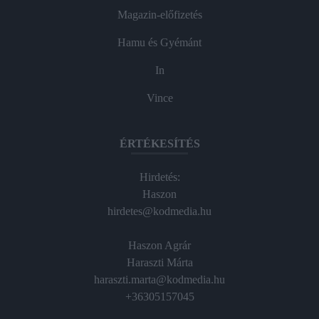
Magazin-előfizetés
Hamu és Gyémánt
In
Vince
ÉRTÉKESÍTÉS
Hirdetés:
Haszon
hirdetes@kodmedia.hu
Haszon Agrár
Haraszti Márta
haraszti.marta@kodmedia.hu
+36305157045