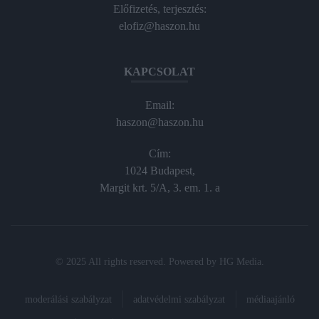
Előfizetés, terjesztés:
elofiz@haszon.hu
KAPCSOLAT
Email:
haszon@haszon.hu
Cím:
1024 Budapest,
Margit krt. 5/A, 3. em. 1. a
© 2025 All rights reserved. Powered by
HG Media
.
moderálási szabályzat
adatvédelmi szabályzat
médiaajánló