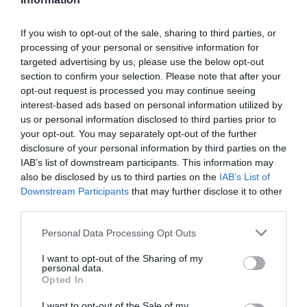
Ausztrália: Ausztráliában a sportfogadási szolgáltatóknak
15%-os fogadási adót kell fizetniük a bruttó fogadási
If you wish to opt-out of the sale, sharing to third parties, or
bevételük után. Ezt az adót a kormány veti ki, és célja, hogy
processing of your personal or sensitive information for
bevételt generáljon és szabályozza az iparágat.
targeted advertising by us, please use the below opt-out
Írország: Írországban a sportfogadási szolgáltatóknak a bruttó
section to confirm your selection. Please note that after your
fogadási bevételük után 1%-os fogadási adót kell fizetniük.
opt-out request is processed you may continue seeing
Ezt az adót a kormány veti ki, és célja, hogy bevételt
interest-based ads based on personal information utilized by
termeljen és szabályozza az iparágat.
us or personal information disclosed to third parties prior to
your opt-out. You may separately opt-out of the further
Málta: Máltán a sportfogadási szolgáltatóknak a bruttó
disclosure of your personal information by third parties on the
játékbevételük után 5%-os játékadót kell fizetniük. Ezt az
IAB’s list of downstream participants. This information may
adót a kormány veti ki, és célja, hogy bevételt termeljen és
also be disclosed by us to third parties on the
IAB’s List of
szabályozza az iparágat. Málta kedvező adórendszere miatt
Downstream Participants
that may further disclose it to other
népszerű célpont a sportfogadási szolgáltatók számára.
third parties.
Please note that this website/app uses one or more Google
Personal Data Processing Opt Outs
Összegzés
services and may gather and store information including but
not limited to your visit or usage behaviour. You may click to
I want to opt-out of the Sharing of my
personal data.
grant or deny consent to Google and its third-party tags to
Opted In
Összefoglalva, a magyarországi sportfogadás adórendszerének
use your data for below specified purposes in below Google
megértése kulcsfontosságú a játékosok, a szolgáltatók és a
consent section.
I want to opt-out of the Sale of my