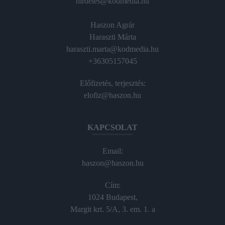
hirdetes@kodmedia.hu
Haszon Agrár
Haraszti Márta
haraszti.marta@kodmedia.hu
+36305157045
Előfizetés, terjesztés:
elofiz@haszon.hu
KAPCSOLAT
Email:
haszon@haszon.hu
Cím:
1024 Budapest,
Margit krt. 5/A, 3. em. 1. a