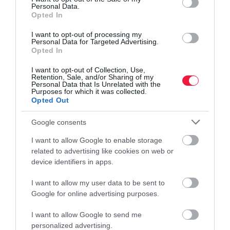
Personal Data.
fogyasztók számára. A magyarországi sportfogadásra kivetett
Opted In
adók és díjak jelentős hatással vannak az iparágra, és
befolyásolhatják a játékosoknak és a fogyasztóknak nyújtott
I want to opt-out of processing my
Personal Data for Targeted Advertising.
szolgáltatások minőségét. Fontos naprakésznek lenni a legfrissebb
Opted In
adószabályokkal kapcsolatban, hogy biztosítsuk a törvényeknek
való megfelelést, és elkerüljük a büntetéseket vagy bírságokat. (x)
I want to opt-out of Collection, Use,
Retention, Sale, and/or Sharing of my
Personal Data that Is Unrelated with the
Purposes for which it was collected.
Opted Out
adózás
adóztatás
sportfogadás
magyarország
szabályozás
Google consents
I want to allow Google to enable storage
related to advertising like cookies on web or
device identifiers in apps.
I want to allow my user data to be sent to
Google for online advertising purposes.
I want to allow Google to send me
personalized advertising.