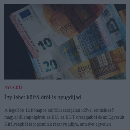
NYUGDÍJ
Így lehet külföldről is nyugdíjad
A legalább 12 hónapos külföldi szolgálati idővel rendelkező
magyar állampolgárok az EU, az EGT országaiból és az Egyesült
Királyságból is jogosultak résznyugdíjra, amelyet egyetlen