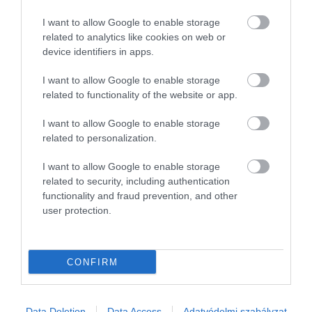
I want to allow Google to enable storage
related to analytics like cookies on web or
device identifiers in apps.
I want to allow Google to enable storage
related to functionality of the website or app.
I want to allow Google to enable storage
related to personalization.
I want to allow Google to enable storage
related to security, including authentication
functionality and fraud prevention, and other
user protection.
CONFIRM
ADÓ
Data Deletion
Data Access
Adatvédelmi szabályzat