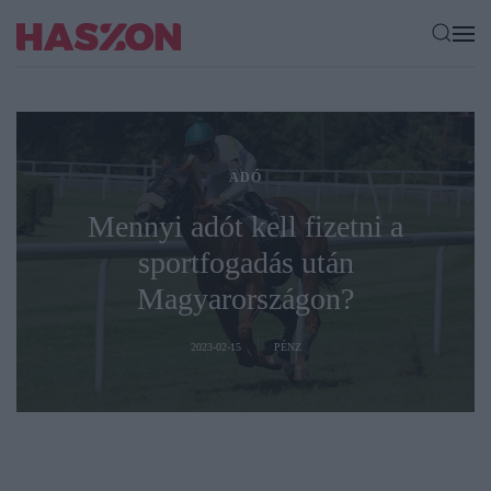
ADÓ
Mennyi adót kell fizetni a
sportfogadás után
Magyarországon?
2023-02-15
PÉNZ