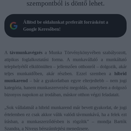
szempontból is döntő lehet.
Állítsd be oldalunkat preferált forrásként a
Google Keresőben!
A
távmunkavégzés
a Munka Törvénykönyvében szabályozott,
atipikus foglalkoztatási forma. A munkavállaló a munkáltató
telephelyétől elkülönülten – jellemzően otthonról – dolgozik, akár
teljes munkaidőben, akár részben. Ezzel szemben a
hibrid
munkarend
– bár a gyakorlatban egyre elterjedtebb – nem jogi
kategória, hanem munkaszervezési megoldás, amelyben a dolgozó
bizonyos napokon az irodában, máskor otthon végzi feladatait.
„Sok vállalatnál a hibrid munkarend már bevett gyakorlat, de jogi
értelemben ez csak akkor válik valódi távmunkává, ha a felek ezt
írásban, a munkaszerződésben is rögzítik” – mondja Bartók
Szandra, a Niveus bérszámfejtési menedzsere.