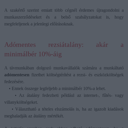
A szakértő szerint emiatt több cégnél érdemes újragondolni a
munkaszerződéseket és a belső szabályzatokat is, hogy
megfeleljenek a jelenlegi előírásoknak.
Adómentes rezsiátalány: akár a
minimálbér 10%-áig
A távmunkában dolgozó munkavállalók számára a munkáltató
adómentesen
fizethet költségtérítést a rezsi- és eszközköltségek
fedezésére.
• Ennek összege legfeljebb a minimálbér 10%-a lehet.
• Az átalány fedezheti például az internet-, fűtés- vagy
villanyköltségeket.
• Választható a tételes elszámolás is, ha az igazolt kiadások
meghaladják az átalány mértékét.