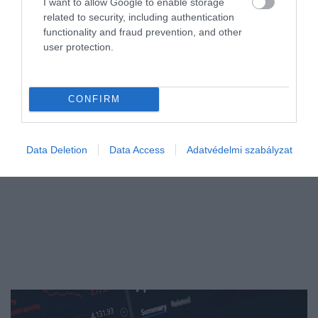
I want to allow Google to enable storage
related to security, including authentication
Bár a hazai adósságfék-szabályok akár a fizetésünk 50–60
functionality and fraud prevention, and other
százalékának eladósítását is megengedik, a pénzügyi szakértők
user protection.
szerint a valóságban sokkal alacsonyabb törlesztési arányt szabad
csak…
CONFIRM
Data Deletion
Data Access
Adatvédelmi szabályzat