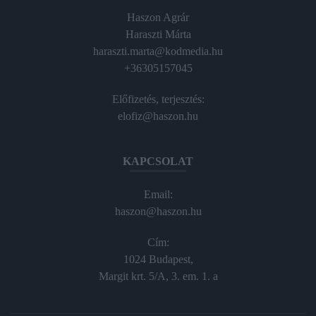
Haszon Agrár
Haraszti Márta
haraszti.marta@kodmedia.hu
+36305157045
Előfizetés, terjesztés:
elofiz@haszon.hu
KAPCSOLAT
Email:
haszon@haszon.hu
Cím:
1024 Budapest,
Margit krt. 5/A, 3. em. 1. a