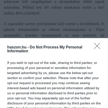
arányosan kell megállapítani a távmunkában töltött napok
arányában. Például heti két otthoni munkanap esetén a havi
átalány 40%-a fizethető.
A jogszabály szerint nyilvántartást kell vezetni a távollétekről, és
ajánlott dokumentálni az otthoni munkanapokat is. Teljes
munkaidős, kötetlen távmunkánál ez nem kötelező, de
átláthatóság szempontjából célszerű.
haszon.hu -
Do Not Process My Personal
Information
Magyarországon a távmunka aránya a pandémiás időszak után
visszaesett, de a munkavállalói igény továbbra is erős. Egyre több
If you wish to opt-out of the sale, sharing to third parties, or
cég kínál hibrid munkarendet, miközben az adózási és jogi
processing of your personal or sensitive information for
megfelelés még nem mindenhol megoldott.
targeted advertising by us, please use the below opt-out
section to confirm your selection. Please note that after your
opt-out request is processed you may continue seeing
interest-based ads based on personal information utilized by
us or personal information disclosed to third parties prior to
Olvasd el ezt is!
your opt-out. You may separately opt-out of the further
disclosure of your personal information by third parties on the
Home office és Z generáció: mégsem akkora a