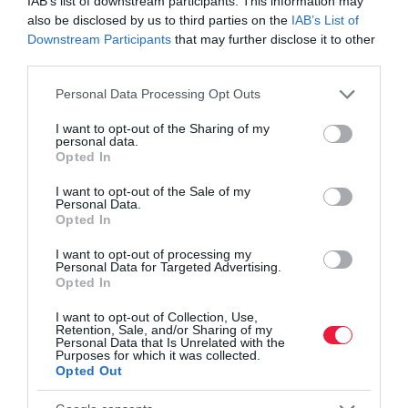
IAB’s list of downstream participants. This information may
szerelem?
also be disclosed by us to third parties on the
IAB’s List of
Ezért éri meg a cégnek, ha engedi a home office-t
Downstream Participants
that may further disclose it to other
Ha nincs home office, menekülnek a diplomás
third parties.
dolgozók
Please note that this website/app uses one or more Google
Personal Data Processing Opt Outs
services and may gather and store information including but
not limited to your visit or usage behaviour. You may click to
I want to opt-out of the Sharing of my
hibrid munkavégzés
adó
home office
adózás
personal data.
grant or deny consent to Google and its third-party tags to
Opted In
use your data for below specified purposes in below Google
niveus
consent section.
I want to opt-out of the Sale of my
Personal Data.
Opted In
I want to opt-out of processing my
Personal Data for Targeted Advertising.
Opted In
I want to opt-out of Collection, Use,
Retention, Sale, and/or Sharing of my
Personal Data that Is Unrelated with the
Purposes for which it was collected.
Opted Out