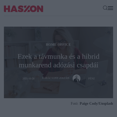
HOME OFFICE
Ezek a távmunka és a hibrid
munkarend adózási csapdái
KARÁCSONY ZOLTÁN
2025-10-28
PÉNZ
Fotó:
Paige Cody/Unsplash