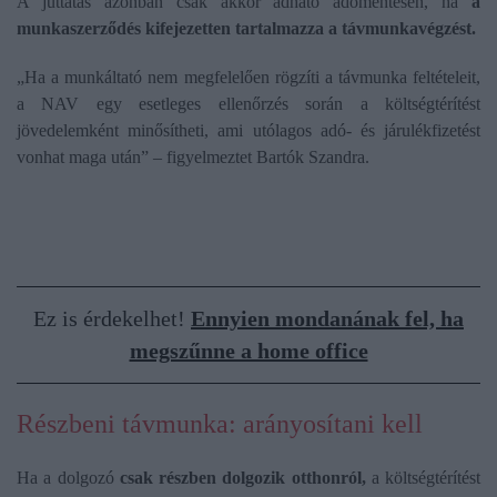
A juttatás azonban csak akkor adható adómentesen, ha
a
munkaszerződés kifejezetten tartalmazza a távmunkavégzést.
„Ha a munkáltató nem megfelelően rögzíti a távmunka feltételeit,
a NAV egy esetleges ellenőrzés során a költségtérítést
jövedelemként minősítheti, ami utólagos adó- és járulékfizetést
vonhat maga után” – figyelmeztet Bartók Szandra.
Ez is érdekelhet!
Ennyien mondanának fel, ha
megszűnne a home office
Részbeni távmunka: arányosítani kell
Ha a dolgozó
csak részben dolgozik otthonról,
a költségtérítést