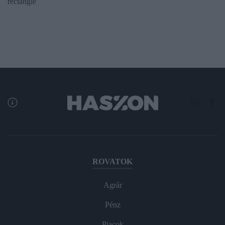
rectangle
ROVATOK
Agrár
Pénz
Piacok