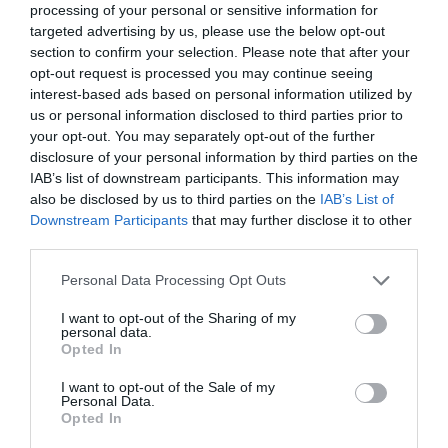
a befektetők az utolsó két évben.
processing of your personal or sensitive information for
targeted advertising by us, please use the below opt-out
section to confirm your selection. Please note that after your
A
Prémium Magyar Állampapír (PMÁP)
esetén az új sorozat
opt-out request is processed you may continue seeing
kamata az első kamatperiódusban évi 6 százalék, a második
interest-based ads based on personal information utilized by
periódustól az infláció feletti kamatprémiumot a korábbi 0,50
us or personal information disclosed to third parties prior to
százalék helyett 0,10 százalékban határozta meg az
your opt-out. You may separately opt-out of the further
adósságkezelő.
disclosure of your personal information by third parties on the
IAB’s list of downstream participants. This information may
also be disclosed by us to third parties on the
IAB’s List of
Downstream Participants
that may further disclose it to other
third parties.
Please note that this website/app uses one or more Google
Personal Data Processing Opt Outs
Olvasd el ezt is!
services and may gather and store information including but
not limited to your visit or usage behaviour. You may click to
I want to opt-out of the Sharing of my
personal data.
Érdemes alaposabban megnézni a vonzó betéti
grant or deny consent to Google and its third-party tags to
Opted In
use your data for below specified purposes in below Google
kamatokat
consent section.
Nagy változás jön októbertől a legfontosabb
I want to opt-out of the Sale of my
Personal Data.
állampapíroknál
Opted In
Több mint kétéves csúcson a lakásvásárlások