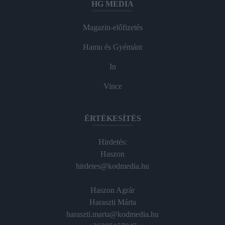
HG MEDIA
Magazin-előfizetés
Hamu és Gyémánt
In
Vince
ÉRTÉKESÍTÉS
Hirdetés:
Haszon
hirdetes@kodmedia.hu
Haszon Agrár
Haraszti Márta
haraszti.marta@kodmedia.hu