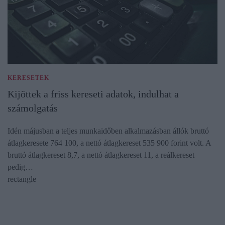
KERESETEK
Kijöttek a friss kereseti adatok, indulhat a
számolgatás
Idén májusban a teljes munkaidőben alkalmazásban állók bruttó
átlagkeresete 764 100, a nettó átlagkereset 535 900 forint volt. A
bruttó átlagkereset 8,7, a nettó átlagkereset 11, a reálkereset
pedig…
rectangle