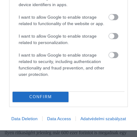
device identifiers in apps.
I want to allow Google to enable storage
related to functionality of the website or app.
I want to allow Google to enable storage
related to personalization.
I want to allow Google to enable storage
related to security, including authentication
functionality and fraud prevention, and other
user protection.
PÉNZ
600 ezer forintot is érhet egy hibásan nyomott 100
CONFIRM
forintos
Akár egy hétköznapinak tűnő 100 forintos bankjegy is jelentős
Data Deletion
Data Access
Adatvédelmi szabályzat
összeget érhet, ha különleges nyomdahibával rendelkezik. Egy
ilyen ritkaságért jelenleg már 600 ezer forintot is megadnak egy