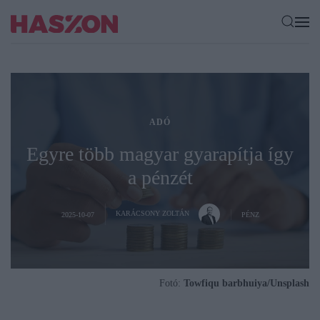
ADÓ
Egyre több magyar gyarapítja így
a pénzét
KARÁCSONY ZOLTÁN
2025-10-07
PÉNZ
Fotó:
Towfiqu barbhuiya/Unsplash