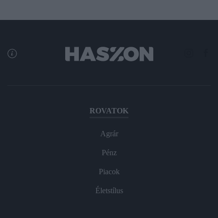
ROVATOK
Agrár
Pénz
Piacok
Életstílus