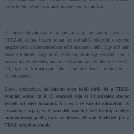
tartós befektetésből származó jövedelemnek minősül.
A jogszabályváltozás után látványosan emelkedni kezdett a
TBSZ-ek száma, hiszen sokan így próbálták elkerülni a szocho
megfizetését a befektetéseiken elért hozamaik után. Egy idő után
viszont kiderült, hogy az új számlanyitások egy részénél nem a
hosszú távú befektetés, hanem elsősorban az adó elkerülése volt a
cél, így a kormányzat idén januártól ismét módosított a
szabályozáson.
Ennek értelmében,
ha három éven belül törik fel a TBSZ-
számlát, akkor itt is 15 százalék szja és 13 százalék szocho
terheli azt elért hozamot. A 3 és 5 év közötti idősávban 10
százalékos szja-t, és 8 százalék szochót kell fizetni, a teljes
adómentesség pedig csak az ötéves időszak leteltével jár a
TBSZ tulajdonosának.