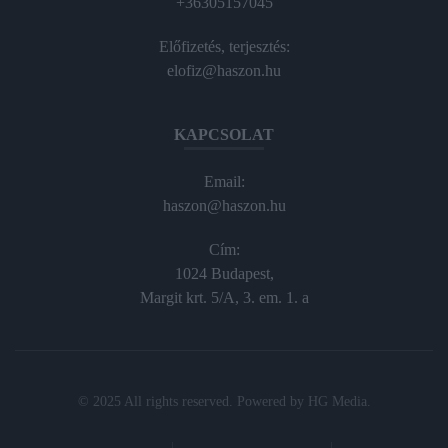
+36305157045
Előfizetés, terjesztés:
elofiz@haszon.hu
KAPCSOLAT
Email:
haszon@haszon.hu
Cím:
1024 Budapest,
Margit krt. 5/A, 3. em. 1. a
© 2025 All rights reserved. Powered by
HG Media
.