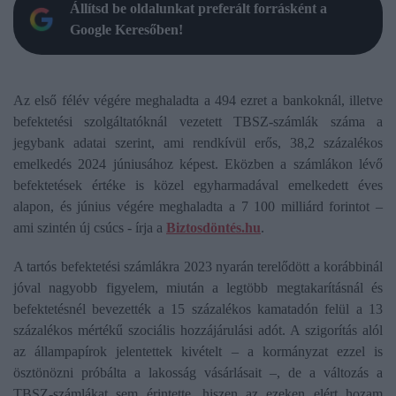
Állítsd be oldalunkat preferált forrásként a
Google Keresőben!
Az első félév végére meghaladta a 494 ezret a bankoknál, illetve
befektetési szolgáltatóknál vezetett TBSZ-számlák száma a
jegybank adatai szerint, ami rendkívül erős, 38,2 százalékos
emelkedés 2024 júniusához képest. Eközben a számlákon lévő
befektetések értéke is közel egyharmadával emelkedett éves
alapon, és június végére meghaladta a 7 100 milliárd forintot –
ami szintén új csúcs - írja a
Biztosdöntés.hu
.
A tartós befektetési számlákra 2023 nyarán terelődött a korábbinál
jóval nagyobb figyelem, miután a legtöbb megtakarításnál és
befektetésnél bevezették a 15 százalékos kamatadón felül a 13
százalékos mértékű szociális hozzájárulási adót. A szigorítás alól
az állampapírok jelentettek kivételt – a kormányzat ezzel is
ösztönözni próbálta a lakosság vásárlásait –, de a változás a
TBSZ-számlákat sem érintette, hiszen az ezeken elért hozam