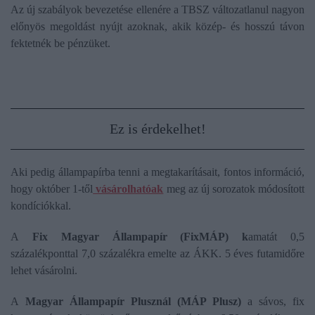
Az új szabályok bevezetése ellenére a TBSZ változatlanul nagyon
előnyös megoldást nyújt azoknak, akik közép- és hosszú távon
fektetnék be pénzüket.
Ez is érdekelhet!
Aki pedig állampapírba tenni a megtakarításait, fontos információ,
hogy október 1-től
vásárolhatóak
meg az új sorozatok módosított
kondíciókkal.
A
Fix Magyar Állampapír (FixMÁP) k
amatát 0,5
százalékponttal 7,0 százalékra emelte az ÁKK. 5 éves futamidőre
lehet vásárolni.
A
Magyar Állampapír Plusznál (MÁP Plusz)
a sávos, fix