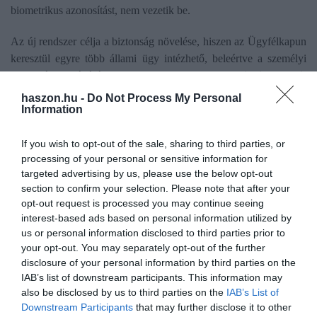
biometrikus azonosítást, nem vezetik be.
Az új rendszer célja a biztonság növelése, hiszen az Ügyfélkapun
keresztül egyre több állami ügy intézhető, beleértve a személyi
igazolvány kiváltását is. Azonban
a rendszer technikai részleteit
és a felkészülési idő rövidségét kritika éri,
hiszen sokan
haszon.hu -
Do Not Process My Personal
Information
nincsenek felkészülve az új technológiákra, és az átállás hatalmas
zavarokat okozhat a hétköznapi ügyintézésben.
If you wish to opt-out of the sale, sharing to third parties, or
Zakatol a webfejlesztés
processing of your personal or sensitive information for
targeted advertising by us, please use the below opt-out
section to confirm your selection. Please note that after your
Közben
gőzerővel halad
az államigazgatás online fejlesztése,
opt-out request is processed you may continue seeing
legutóbb a Magyar Államkincstár fejlesztette tovább felületeit, és a
interest-based ads based on personal information utilized by
befektetések még egyszerűbb kezelése érdekében több új
us or personal information disclosed to third parties prior to
funkcióval bővült a WebKincstár és MobilKincstár alkalmazás.
your opt-out. You may separately opt-out of the further
disclosure of your personal information by third parties on the
Így már egyebek között lehetőség van rendszeres befektetési
IAB’s list of downstream participants. This information may
megbízások rögzítésére is, ez már csak azért is nagyon fontos,
also be disclosed by us to third parties on the
IAB’s List of
mert a Magyar Államkincstárnak 940 ezer értékpapírszámlával,
Downstream Participants
that may further disclose it to other
illetve Start-számlával rendelkező ügyfele van.