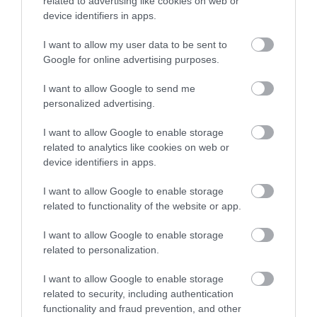
related to advertising like cookies on web or
device identifiers in apps.
I want to allow my user data to be sent to
Google for online advertising purposes.
I want to allow Google to send me
personalized advertising.
I want to allow Google to enable storage
related to analytics like cookies on web or
device identifiers in apps.
I want to allow Google to enable storage
NYUGDÍJ
related to functionality of the website or app.
Ekkora lesz a nyugdíjad, ha 40 évig átlagbérért
I want to allow Google to enable storage
dolgoztál
related to personalization.
A Bankmonitor kalkulációja szerint az a személy, aki 2026-ban,
I want to allow Google to enable storage
related to security, including authentication
40 évnyi bejelentett, végig átlagbéres munkaviszony után vonul
functionality and fraud prevention, and other
nyugdíjba, 389 440 forintos induló állami nyugdíjra számíthat.