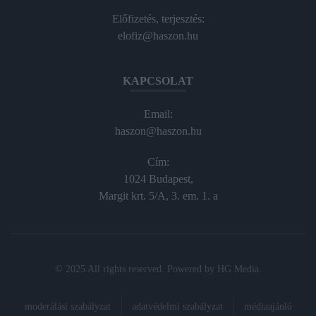
Előfizetés, terjesztés:
elofiz@haszon.hu
KAPCSOLAT
Email:
haszon@haszon.hu
Cím:
1024 Budapest,
Margit krt. 5/A, 3. em. 1. a
© 2025 All rights reserved. Powered by
HG Media
.
moderálási szabályzat
adatvédelmi szabályzat
médiaajánló