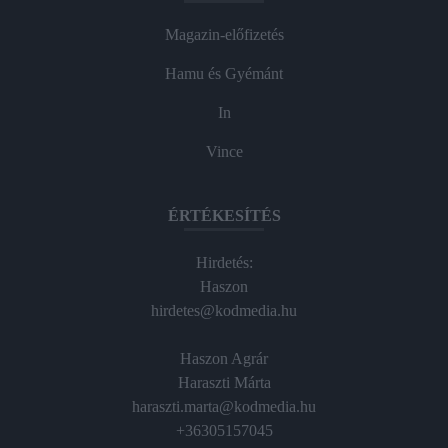
Magazin-előfizetés
Hamu és Gyémánt
In
Vince
ÉRTÉKESÍTÉS
Hirdetés:
Haszon
hirdetes@kodmedia.hu
Haszon Agrár
Haraszti Márta
haraszti.marta@kodmedia.hu
+36305157045