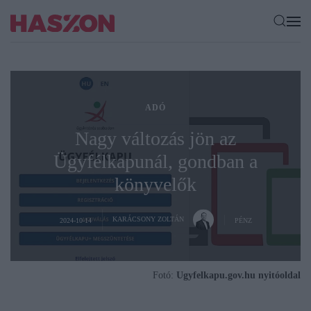
ADÓ
Nagy változás jön az
Ügyfélkapunál, gondban a
könyvelők
KARÁCSONY ZOLTÁN
2024-10-14
PÉNZ
Fotó:
Ugyfelkapu.gov.hu nyitóoldal