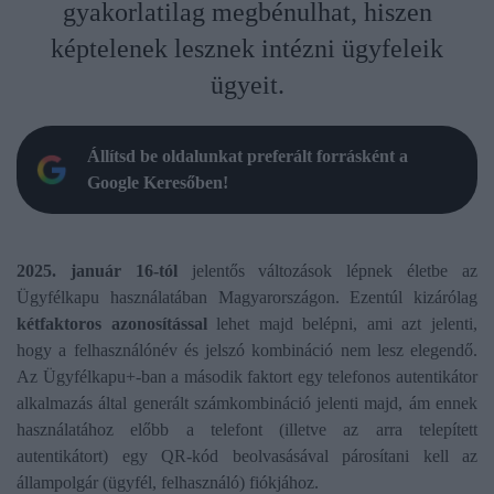
gyakorlatilag megbénulhat, hiszen
képtelenek lesznek intézni ügyfeleik
ügyeit.
Állítsd be oldalunkat preferált forrásként a
Google Keresőben!
2025. január 16-tól
jelentős változások lépnek életbe az
Ügyfélkapu használatában Magyarországon. Ezentúl kizárólag
kétfaktoros azonosítással
lehet majd belépni, ami azt jelenti,
hogy a felhasználónév és jelszó kombináció nem lesz elegendő.
Az Ügyfélkapu+-ban a második faktort egy telefonos autentikátor
alkalmazás által generált számkombináció jelenti majd, ám ennek
használatához előbb a telefont (illetve az arra telepített
autentikátort) egy QR-kód beolvasásával párosítani kell az
állampolgár (ügyfél, felhasználó) fiókjához.