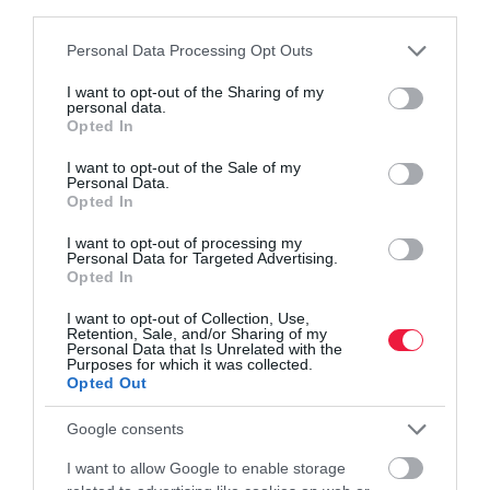
third parties.
Please note that this website/app uses one or more Google
Personal Data Processing Opt Outs
services and may gather and store information including but
ügyfélkapu
ügyintézés
könyvelő
államigazgatás
not limited to your visit or usage behaviour. You may click to
I want to opt-out of the Sharing of my
kormányzat
personal data.
grant or deny consent to Google and its third-party tags to
Opted In
use your data for below specified purposes in below Google
consent section.
I want to opt-out of the Sale of my
Personal Data.
Opted In
I want to opt-out of processing my
Personal Data for Targeted Advertising.
Opted In
I want to opt-out of Collection, Use,
Retention, Sale, and/or Sharing of my
Personal Data that Is Unrelated with the
Purposes for which it was collected.
Opted Out
Google consents
I want to allow Google to enable storage