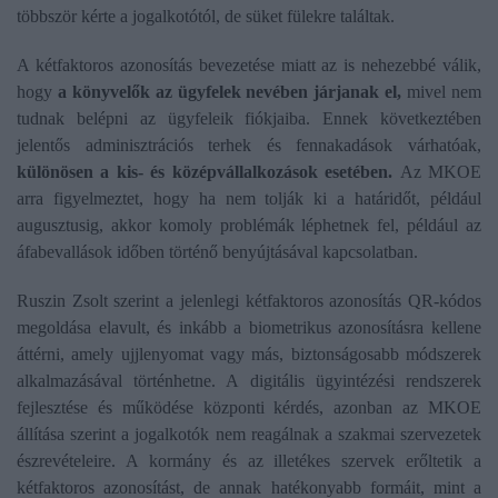
többször kérte a jogalkotótól, de süket fülekre találtak.
A kétfaktoros azonosítás bevezetése miatt az is nehezebbé válik,
hogy
a könyvelők az ügyfelek nevében járjanak el,
mivel nem
tudnak belépni az ügyfeleik fiókjaiba. Ennek következtében
jelentős adminisztrációs terhek és fennakadások várhatóak,
különösen a kis- és középvállalkozások esetében.
Az MKOE
arra figyelmeztet, hogy ha nem tolják ki a határidőt, például
augusztusig, akkor komoly problémák léphetnek fel, például az
áfabevallások időben történő benyújtásával kapcsolatban.
Ruszin Zsolt szerint a jelenlegi kétfaktoros azonosítás QR-kódos
megoldása elavult, és inkább a biometrikus azonosításra kellene
áttérni, amely ujjlenyomat vagy más, biztonságosabb módszerek
alkalmazásával történhetne. A digitális ügyintézési rendszerek
fejlesztése és működése központi kérdés, azonban az MKOE
állítása szerint a jogalkotók nem reagálnak a szakmai szervezetek
észrevételeire. A kormány és az illetékes szervek erőltetik a
kétfaktoros azonosítást, de annak hatékonyabb formáit, mint a