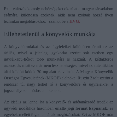
Ez a változás komoly nehézségeket okozhat a magyar társadalom
számára, különösen azoknak, akik nem szoktak hozzá ilyen
technikai megoldásokhoz - számol be a
HVG.
Ellehetetlenül a könyvelők munkája
A könyvelőirodákat és az ügyfeleiket különösen érinti ez az
átállás, mivel a jelenlegi gyakorlat szerint sok esetben egy
ügyfélkapu-fiókot több munkatárs is használ. A kétfaktoros
azonosítás miatt ez már nem lesz lehetséges, mivel az autentikátor
által küldött kódok 30 mp alatt elavulnak. A Magyar Könyvelők
Országos Egyesületének (MKOE) alelnöke, Ruszin Zsolt szerint a
rendszer túl nagy terhet ró a könyvelőkre és ügyfeleikre, a
jogszabályokat módosítani kellene.
Az ideális az lenne, ha a könyvelő- és adótanácsadó irodák az
ügyvédi irodákhoz hasonlóan
önálló jogi formát kapnának,
és
egyebek mellett fogadhatnának megbízásokat. Ezt az MKOE már