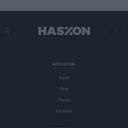
ROVATOK
Agrár
Pénz
Piacok
Életstílus