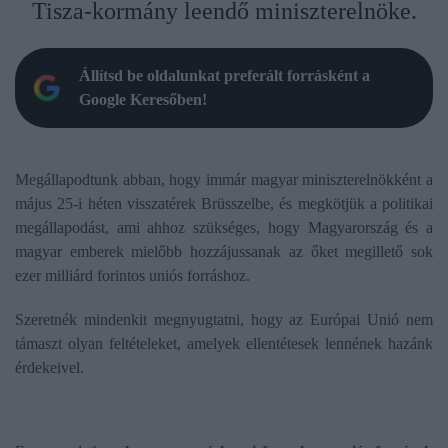
Tisza-kormány leendő miniszterelnöke.
Állítsd be oldalunkat preferált forrásként a
Google Keresőben!
Megállapodtunk abban, hogy immár magyar miniszterelnökként a
május 25-i héten visszatérek Brüsszelbe, és megkötjük a politikai
megállapodást, ami ahhoz szükséges, hogy Magyarország és a
magyar emberek mielőbb hozzájussanak az őket megillető sok
ezer milliárd forintos uniós forráshoz.
Szeretnék mindenkit megnyugtatni, hogy az Európai Unió nem
támaszt olyan feltételeket, amelyek ellentétesek lennének hazánk
érdekeivel.