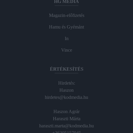
HG MEDIA
Magazin-előfizetés
Hamu és Gyémánt
In
Vince
ÉRTÉKESÍTÉS
Hirdetés:
Haszon
hirdetes@kodmedia.hu
Haszon Agrár
Haraszti Márta
haraszti.marta@kodmedia.hu
+36305157045