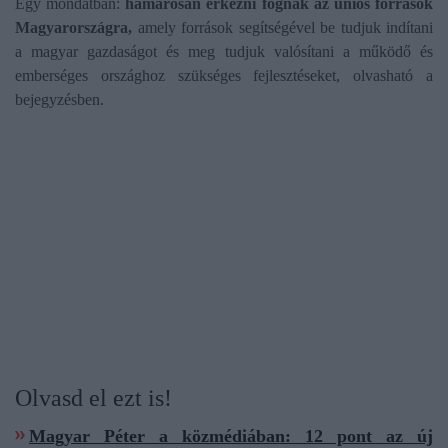
Egy mondatban:
hamarosan érkezni fognak az uniós források
Magyarországra,
amely források segítségével be tudjuk indítani
a magyar gazdaságot és meg tudjuk valósítani a működő és
emberséges országhoz szükséges fejlesztéseket, olvasható a
bejegyzésben.
Olvasd el ezt is!
Magyar Péter a közmédiában: 12 pont az új