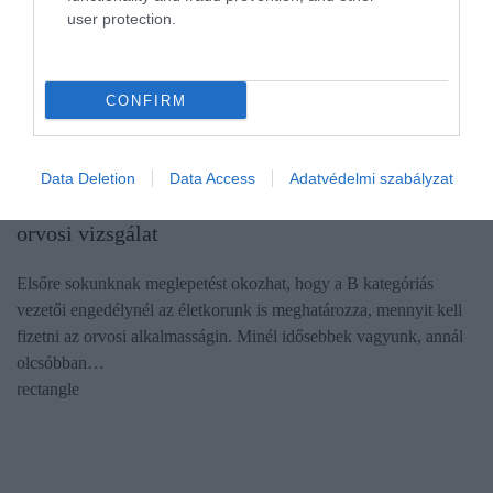
user protection.
CONFIRM
JOGOSÍTVÁNY
Data Deletion
Data Access
Adatvédelmi szabályzat
Tudtad? Minél idősebb a sofőr, annál olcsóbb az
orvosi vizsgálat
Elsőre sokunknak meglepetést okozhat, hogy a B kategóriás
vezetői engedélynél az életkorunk is meghatározza, mennyit kell
fizetni az orvosi alkalmasságin. Minél idősebbek vagyunk, annál
olcsóbban…
rectangle