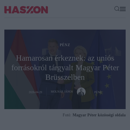
PÉNZ
Hamarosan érkeznek: az uniós
forrásokról tárgyalt Magyar Péter
Brüsszelben
MOLNÁR JÁNOS
2026-04-29
PÉNZ
Fotó:
Magyar Péter közösségi oldala