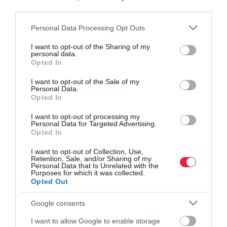
third parties.
Please note that this website/app uses one or more Google
Personal Data Processing Opt Outs
services and may gather and store information including but
not limited to your visit or usage behaviour. You may click to
I want to opt-out of the Sharing of my
personal data.
grant or deny consent to Google and its third-party tags to
Opted In
use your data for below specified purposes in below Google
consent section.
I want to opt-out of the Sale of my
Personal Data.
Opted In
I want to opt-out of processing my
Personal Data for Targeted Advertising.
Opted In
I want to opt-out of Collection, Use,
PÉNZ
Retention, Sale, and/or Sharing of my
Personal Data that Is Unrelated with the
Eddig tudsz biztonságosan bankolni régi telefonon
Purposes for which it was collected.
Opted Out
Egy idő után minden okostelefon eljut arra a pontra, amikor már
Google consents
nem frissíthető az operációs rendszere. Ezt követően az
alkalmazások támogatása is lassacskán megszűnik – nem
I want to allow Google to enable storage